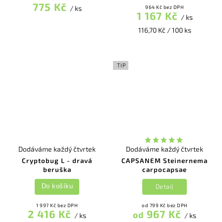
775 Kč
/ ks
964 Kč bez DPH
1 167 Kč
/ ks
116,70 Kč / 100 ks
TIP
Dodáváme každý čtvrtek
Dodáváme každý čtvrtek
Cryptobug L - dravá
CAPSANEM Steinernema
beruška
carpocapsae
Detail
Do košíku
1 997 Kč bez DPH
od 799 Kč bez DPH
2 416 Kč
967 Kč
od
/ ks
/ ks