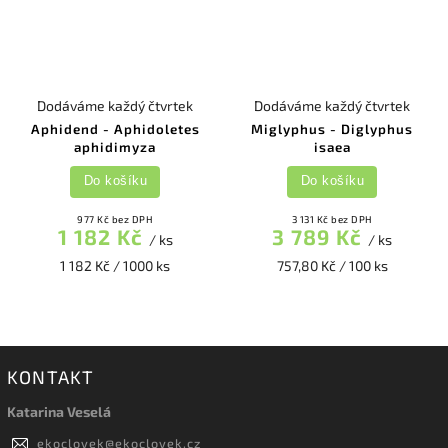
Dodáváme každý čtvrtek
Dodáváme každý čtvrtek
Aphidend - Aphidoletes
Miglyphus - Diglyphus
aphidimyza
isaea
Do košíku
Do košíku
977 Kč bez DPH
3 131 Kč bez DPH
1 182 Kč
3 789 Kč
/ ks
/ ks
1 182 Kč / 1000 ks
757,80 Kč / 100 ks
KONTAKT
Katarina Veselá
ekoclovek
@
ekoclovek.cz