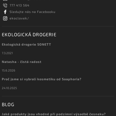
777 413 564
Sledujte nás na Facebooku
ekoclovek/
EKOLOGICKÁ DROGERIE
Ekologická drogerie SONETT
7.3.2021
Natasha - čistá radost
15.6.2026
Proč jsme si vybrali kosmetiku od Soaphoria?
24.10.2025
BLOG
Jaké produkty jsou vhodné při podzimní výsadbě česneku?