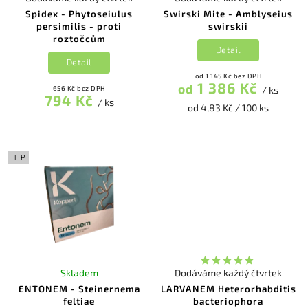
Spidex - Phytoseiulus
Swirski Mite - Amblyseius
persimilis - proti
swirskii
roztočcům
Detail
Detail
od 1 145 Kč bez DPH
1 386 Kč
od
656 Kč bez DPH
/ ks
794 Kč
/ ks
od 4,83 Kč / 100 ks
TIP
Skladem
Dodáváme každý čtvrtek
ENTONEM - Steinernema
LARVANEM Heterorhabditis
feltiae
bacteriophora