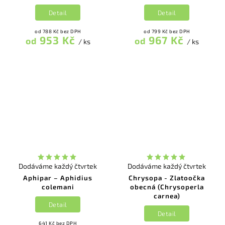
Detail
Detail
od 788 Kč bez DPH
od 799 Kč bez DPH
953 Kč
967 Kč
od
od
/ ks
/ ks
Dodáváme každý čtvrtek
Dodáváme každý čtvrtek
Aphipar – Aphidius
Chrysopa - Zlatoočka
colemani
obecná (Chrysoperla
carnea)
Detail
Detail
641 Kč bez DPH