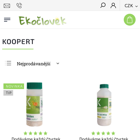
CZK
Hledat
KOOPERT
Nejprodávanější
Nejlevnější
Nejdražší
NOVINKA
Abecedně
TIP
Dodáváme každý čtvrtek
Dodáváme každý čtvrtek