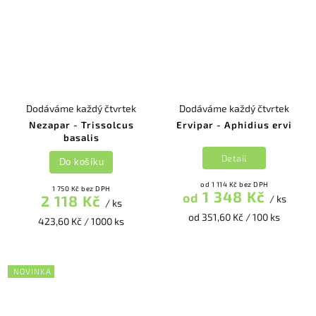
Dodáváme každý čtvrtek
Dodáváme každý čtvrtek
Nezapar - Trissolcus
Ervipar - Aphidius ervi
basalis
Detail
Do košíku
od 1 114 Kč bez DPH
1 750 Kč bez DPH
1 348 Kč
od
2 118 Kč
/ ks
/ ks
od 351,60 Kč / 100 ks
423,60 Kč / 1000 ks
NOVINKA