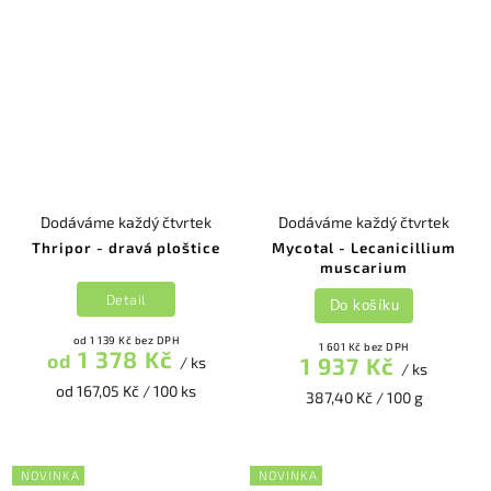
Dodáváme každý čtvrtek
Dodáváme každý čtvrtek
Thripor - dravá ploštice
Mycotal - Lecanicillium
muscarium
Detail
Do košíku
od 1 139 Kč bez DPH
1 601 Kč bez DPH
1 378 Kč
od
1 937 Kč
/ ks
/ ks
od 167,05 Kč / 100 ks
387,40 Kč / 100 g
NOVINKA
NOVINKA