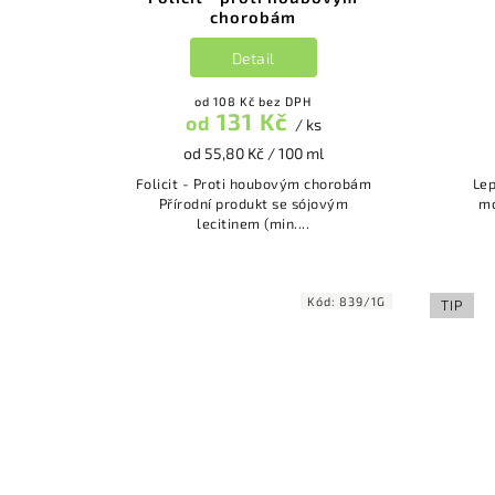
chorobám
Detail
od 108 Kč bez DPH
131 Kč
od
/ ks
od 55,80 Kč / 100 ml
Folicit - Proti houbovým chorobám
Lep
Přírodní produkt se sójovým
motýlů Bi
lecitinem (min....
Kód:
839/1G
TIP