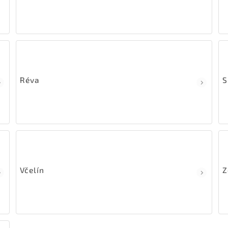
Réva
S
Včelín
Z