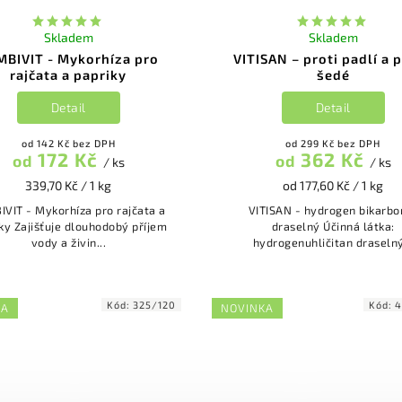
Skladem
Skladem
MBIVIT - Mykorhíza pro
VITISAN – proti padlí a p
rajčata a papriky
šedé
Detail
Detail
od 142 Kč bez DPH
od 299 Kč bez DPH
172 Kč
362 Kč
od
od
/ ks
/ ks
339,70 Kč / 1 kg
od 177,60 Kč / 1 kg
VIT - Mykorhíza pro rajčata a
VITISAN - hydrogen bikarbo
odobý příjem
draselný Účinná látka:
vody a živin...
hydrogenuhličitan draselný
Kód:
325/120
Kód:
4
KA
NOVINKA