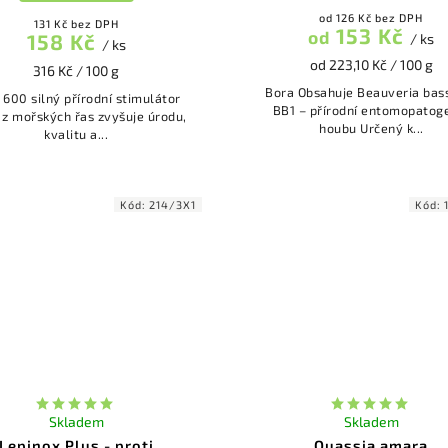
od 126 Kč bez DPH
131 Kč bez DPH
153 Kč
od
158 Kč
/ ks
/ ks
od 223,10 Kč / 100 g
316 Kč / 100 g
Bora Obsahuje Beauveria bassiana
řírodní stimulátor
BB1 – přírodní entomopatog
 z mořských řas zvyšuje úrodu,
houbu Určený k...
kvalitu a...
Kód:
214/3X1
Kód:
Skladem
Skladem
Lepinox Plus - proti
Quassia amara