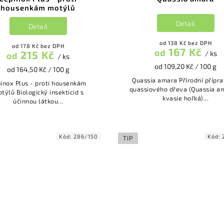
housenkám motýlů
Detail
Detail
od 138 Kč bez DPH
od 178 Kč bez DPH
167 Kč
od
215 Kč
/ ks
od
/ ks
od 109,20 Kč / 100 g
od 164,50 Kč / 100 g
Quassia amara Přírodní přípravek z
inox Plus - proti housenkám
quassiového dřeva (Quassia a
ologický insekticid s
kvasie hořká)...
účinnou látkou...
Kód:
286/150
Kód:
TIP