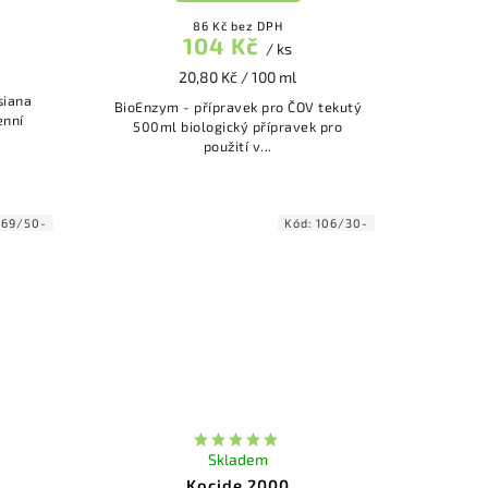
86 Kč bez DPH
104 Kč
/ ks
20,80 Kč / 100 ml
BioEnzym - přípravek pro ČOV tekutý
enní
500ml biologický přípravek pro
použití v...
169/50-
Kód:
106/30-
Skladem
Kocide 2000