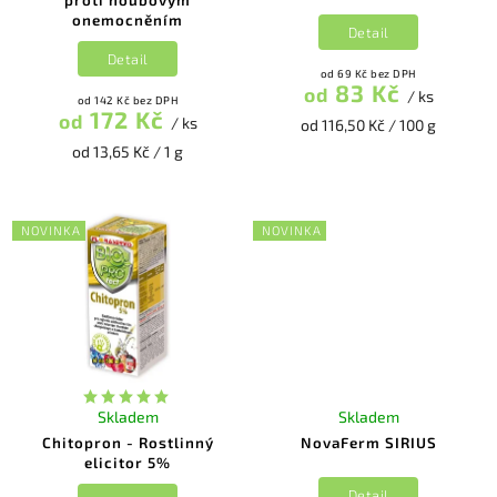
proti houbovým
onemocněním
Detail
Detail
od 69 Kč bez DPH
83 Kč
od
/ ks
od 142 Kč bez DPH
172 Kč
od
/ ks
od 116,50 Kč / 100 g
od 13,65 Kč / 1 g
NOVINKA
NOVINKA
Skladem
Skladem
Chitopron - Rostlinný
NovaFerm SIRIUS
elicitor 5%
Detail