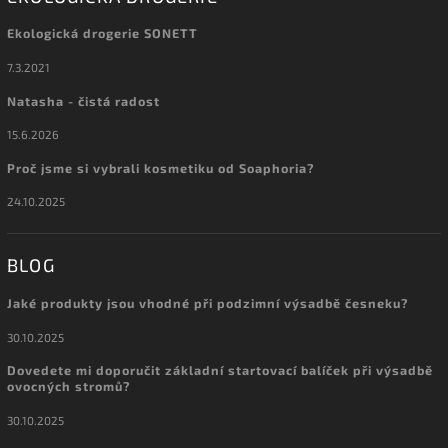
Ekologická drogerie SONETT
7.3.2021
Natasha - čistá radost
15.6.2026
Proč jsme si vybrali kosmetiku od Soaphoria?
24.10.2025
BLOG
Jaké produkty jsou vhodné při podzimní výsadbě česneku?
30.10.2025
Dovedete mi doporučit základní startovací balíček při výsadbě
ovocných stromů?
30.10.2025