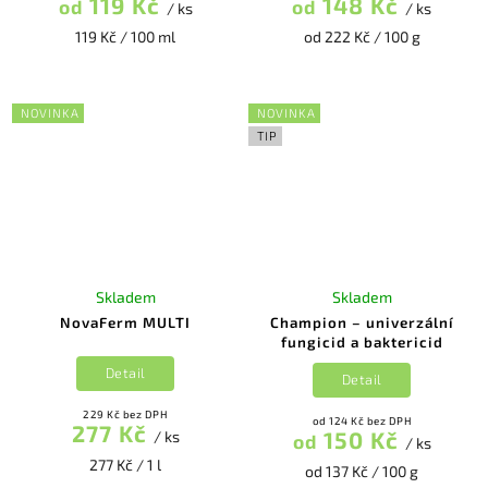
119 Kč
148 Kč
od
od
/ ks
/ ks
119 Kč / 100 ml
od 222 Kč / 100 g
NOVINKA
NOVINKA
TIP
Skladem
Skladem
NovaFerm MULTI
Champion – univerzální
fungicid a baktericid
Detail
Detail
229 Kč bez DPH
od 124 Kč bez DPH
277 Kč
150 Kč
/ ks
od
/ ks
277 Kč / 1 l
od 137 Kč / 100 g