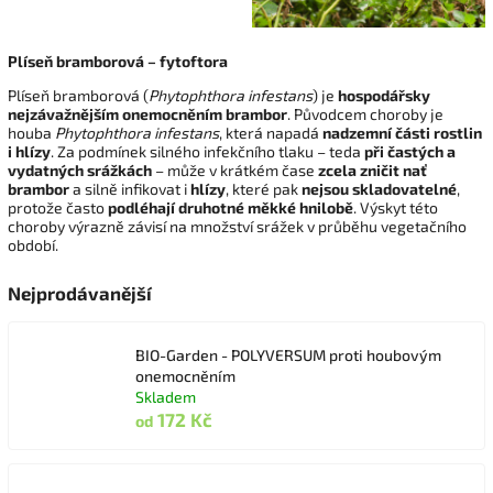
Plíseň bramborová – fytoftora
Plíseň bramborová (
Phytophthora infestans
) je
hospodářsky
nejzávažnějším onemocněním brambor
. Původcem choroby je
houba
Phytophthora infestans
, která napadá
nadzemní části rostlin
i hlízy
. Za podmínek silného infekčního tlaku – teda
při častých a
vydatných srážkách
– může v krátkém čase
zcela zničit nať
brambor
a silně infikovat i
hlízy
, které pak
nejsou skladovatelné
,
protože často
podléhají druhotné měkké hnilobě
. Výskyt této
choroby výrazně závisí na množství srážek v průběhu vegetačního
období.
Nejprodávanější
BIO-Garden - POLYVERSUM proti houbovým
onemocněním
Skladem
172 Kč
od