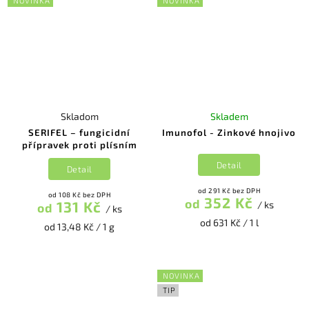
NOVINKA
NOVINKA
Skladom
Skladem
SERIFEL – fungicidní
Imunofol - Zinkové hnojivo
přípravek proti plísním
Detail
Detail
od 291 Kč bez DPH
od 108 Kč bez DPH
352 Kč
od
131 Kč
/ ks
od
/ ks
od 631 Kč / 1 l
od 13,48 Kč / 1 g
NOVINKA
TIP