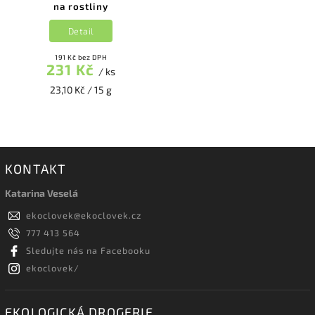
na rostliny
Detail
191 Kč bez DPH
231 Kč
/ ks
23,10 Kč / 15 g
KONTAKT
Katarina Veselá
ekoclovek
@
ekoclovek.cz
777 413 564
Sledujte nás na Facebooku
ekoclovek/
EKOLOGICKÁ DROGERIE