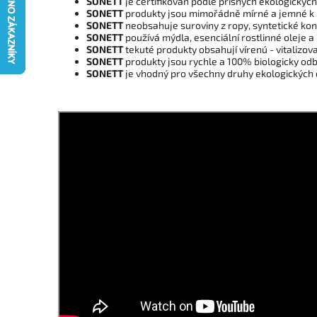
SONETT
je certifikován podle přísných ekologických
SONETT
produkty jsou mimořádně mírné a jemné k po
SONETT
neobsahuje suroviny z ropy, syntetické konz
SONETT
používá mýdla, esenciální rostlinné oleje a 
SONETT
tekuté produkty obsahují vírenú - vitalizov
SONETT
produkty jsou rychle a 100% biologicky od
SONETT
je vhodný pro všechny druhy ekologických č