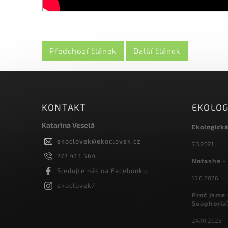
Předchozí článek
Další článek
KONTAKT
EKOLOG
Katarina Veselá
Ekologick
ekoclovek
@
ekoclovek.cz
7.3.2021
777 413 564
Natasha - 
Sledujte nás na Facebooku
15.6.2026
ekoclovek/
Proč jsme 
Soaphoria
24.10.2025