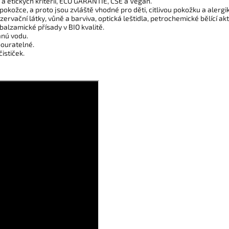
 a etických kritérií, ECO GARANTIE, CSE a Vegan.
kožce, a proto jsou zvláště vhodné pro děti, citlivou pokožku a alergik
ervační látky, vůně a barviva, optická leštidla, petrochemické bělící ak
balzamické přísady v BIO kvalitě.
anú vodu.
bouratelné.
ističek.