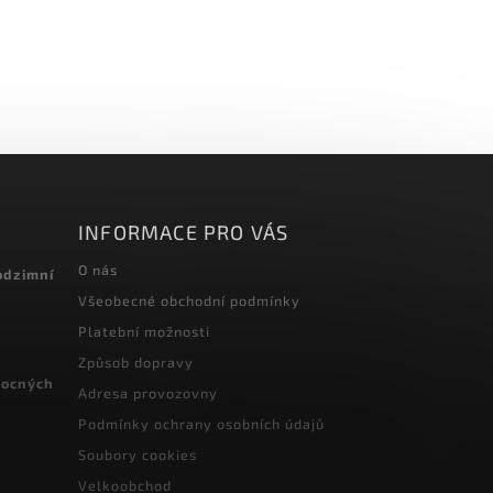
INFORMACE PRO VÁS
O nás
odzimní
Všeobecné obchodní podmínky
Platební možnosti
Způsob dopravy
vocných
Adresa provozovny
Podmínky ochrany osobních údajů
Soubory cookies
Velkoobchod