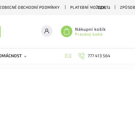
EOBECNÉ OBCHODNÍ PODMÍNKY
PLATEBNÍ MOŽNOSTI
ZPŮSOB
CZK
Nákupní košík
Prázdný košík
DOMÁCNOST
VČELÍ LÉČIVA
BIOAGENS
777 413 564
PLAŠIČE A