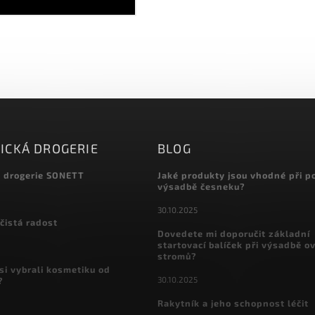
ICKÁ DROGERIE
BLOG
á drogerie SONETT
Jaké produkty jsou vhodné při p
výsadbě česneku?
30.10.2025
čistá radost
Dovedete mi doporučit základní
startovací balíček při výsadbě o
stromů?
si vybrali kosmetiku od
30.10.2025
?
Rakytník a jeho schopnost léčit