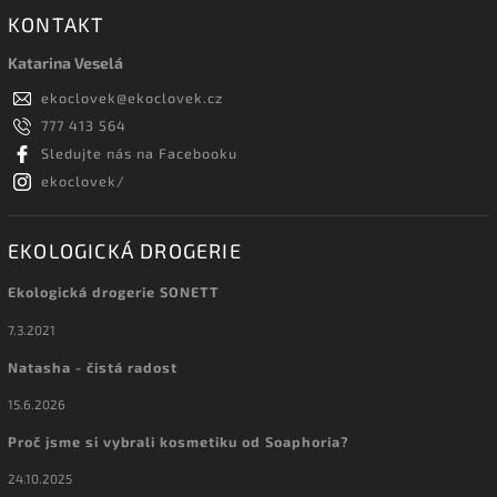
KONTAKT
Katarina Veselá
ekoclovek
@
ekoclovek.cz
777 413 564
Sledujte nás na Facebooku
ekoclovek/
EKOLOGICKÁ DROGERIE
Ekologická drogerie SONETT
7.3.2021
Natasha - čistá radost
15.6.2026
Proč jsme si vybrali kosmetiku od Soaphoria?
24.10.2025