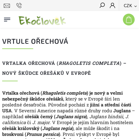
CZK
Hledat
VRTULE OŘECHOVÁ
VRTALKA OŘECHOVÁ (
RHAGOLETIS COMPLETA
) –
NOVÝ ŠKŮDCE OŘEŠÁKŮ V EVROPĚ
Vrtalka ořechová (
Rhagoletis completa
) je nový a velmi
nebezpečný škůdce ořešáků
, který se v Evropě šíri len
posledné desaťročia. Původně pochází z
jižní a střední části
USA
. V Severní Americe napadá různé druhy rodu
Juglans
–
například
ořešák černý (
Juglans nigra
)
,
Juglans hindsii
,
J.
californica
či
J. major
.
V Evropě je jejím hlavním hostitelem
ořešák královský (
Juglans regia
)
, ale může škodit i na
broskvoni (
Prunus persica
)
. První výskyt v Evropě byl