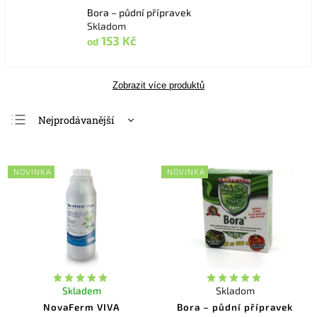
Bora – půdní přípravek
Skladom
153 Kč
od
Zobrazit více produktů
Nejprodávanější
Nejlevnější
Nejdražší
NOVINKA
NOVINKA
Abecedně
Skladem
Skladom
NovaFerm VIVA
Bora – půdní přípravek