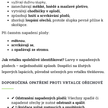
vyžírají dužinu slupky,
zanechávají
měkké, hnědé a mazlavé pletivo
,
vytvářejí
chodbičky v oplodí
,
způsobují
hnití a scvrkávání plodů
,
zhoršují
loupání ořechů
, protože slupka pevně přilne k
skořápce.
Při časném napadení plody:
měknou
,
scvrkávají se
,
a
opadávají ze stromu
.
Jak vrtalku spolehlivě identifikovat?
Larvy v napadených
plodech
– nejjednodušší způsob.
Dospělci na žlutých
lepových lapácích
, původně určených pro vrtalku třešňovou.
DOPORUČENÁ OPATŘENÍ PROTI VRTALCE OŘECHOVÉ
✔ Odstranění napadených plodů:
Všechny spadlé či
napadené ořechy je nutné
odstranit a spálit
.
✔ Likvidace volně rostoucích a opuštěných