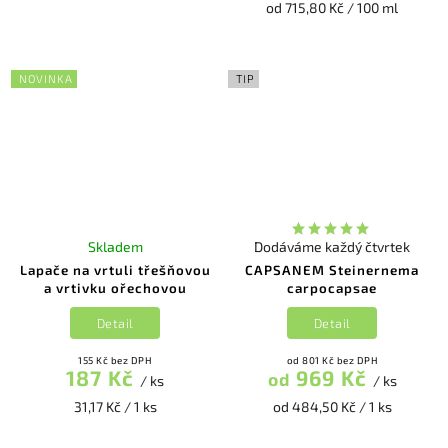
od 715,80 Kč / 100 ml
NOVINKA
TIP
Skladem
Dodáváme každý čtvrtek
Lapače na vrtuli třešňovou
CAPSANEM Steinernema
a vrtivku ořechovou
carpocapsae
Detail
Detail
155 Kč bez DPH
od 801 Kč bez DPH
187 Kč
969 Kč
od
/ ks
/ ks
31,17 Kč / 1 ks
od 484,50 Kč / 1 ks