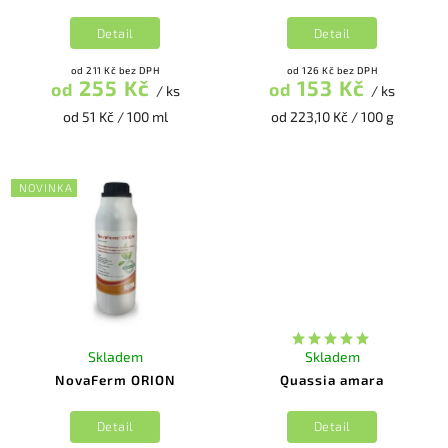
Detail
Detail
od 211 Kč bez DPH
od 126 Kč bez DPH
255 Kč
153 Kč
od
od
/ ks
/ ks
od 51 Kč / 100 ml
od 223,10 Kč / 100 g
NOVINKA
Skladem
Skladem
NovaFerm ORION
Quassia amara
Detail
Detail