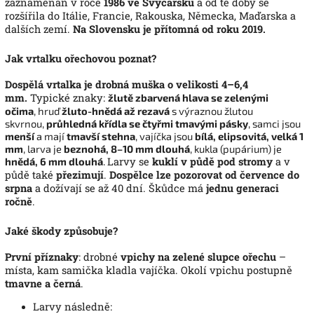
zaznamenán v roce
1986 ve Švýcarsku
a od té doby se
rozšířila do Itálie, Francie, Rakouska, Německa, Maďarska a
dalších zemí.
Na Slovensku je přítomná od roku 2019.
Jak vrtalku ořechovou poznat?
Dospělá vrtalka je drobná muška o velikosti 4–6,4
mm.
Typické znaky:
žlutě zbarvená hlava se zelenými
očima
,
hruď
žluto-hnědá až rezavá
s výraznou žlutou
skvrnou,
průhledná křídla se čtyřmi tmavými pásky
,
samci jsou
menší
a mají
tmavší stehna
,
vajíčka jsou
bílá, elipsovitá, velká 1
mm
,
larva je
beznohá, 8–10 mm dlouhá
,
kukla (pupárium) je
hnědá, 6 mm dlouhá
.
Larvy se
kuklí v půdě pod stromy
a v
půdě také
přezimují
.
Dospělce lze pozorovat od července do
srpna
a dožívají se až 40 dní.
Škůdce má
jednu generaci
ročně
.
Jaké škody způsobuje?
První příznaky
: drobné
vpichy na zelené slupce ořechu
–
místa, kam samička kladla vajíčka.
Okolí vpichu postupně
tmavne a černá
.
Larvy následně: