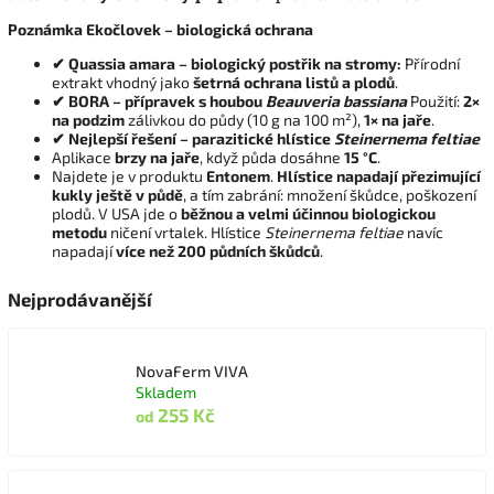
Poznámka Ekočlovek – biologická ochrana
✔ Quassia amara – biologický postřik na stromy:
Přírodní
extrakt vhodný jako
šetrná ochrana listů a plodů
.
✔ BORA – přípravek s houbou
Beauveria bassiana
Použití:
2×
na podzim
zálivkou do půdy (10 g na 100 m²),
1× na jaře
.
✔ Nejlepší řešení – parazitické hlístice
Steinernema feltiae
Aplikace
brzy na jaře
, když půda dosáhne
15 °C
.
Najdete je v produktu
Entonem
.
Hlístice napadají přezimující
kukly ještě v půdě
, a tím zabrání: množení škůdce, poškození
plodů. V USA jde o
běžnou a velmi účinnou biologickou
metodu
ničení vrtalek. Hlístice
Steinernema feltiae
navíc
napadají
více než 200 půdních škůdců
.
Nejprodávanější
NovaFerm VIVA
Skladem
255 Kč
od