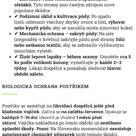
ořešáků:
Tyto stromy jsou častým zdrojem nové
populace škůdce.
✔ Podzimní úklid a kultivace půdy:
Po opadu
listů:
odstranit všechny zbytky ovoce a listí,
rýhovat
nebo kypřit půdu
, aby se narušila místa zimování kukel.
✔ Mechanická ochrana – zakrytí půdy:
Na jaře
(nejpozději v květnu) zakryjte půdu pod stromy
fólií
nebo netkanou textilií
, aby se zabránilo vylíhnutým
mouchám vyletět.
✔ Žluté lepové lapáky – během sezony:
Umístěte
cca 5
ks podle velikosti koruny
, vyměňujte je
každé 2–3
týdny
.
Lákají dospělce a pomáhají sledovat
hlavní
období náletu
.
BIOLOGICKÁ OCHRANA POSTŘIKEM
Postřiky se zaměřují na
likvidaci dospělců ještě před
kladením vajíček
.
Začíná se
na začátku července
.
Opakuje se
každých 7–14 dní
.
Ukončit je vhodné
1 měsíc před
sklizní
.
Vajíčka nakladená po tomto období už
nestihnou
způsobit škody
.
Pozor:
Na Slovensku momentálně
neexistuje
autorizovaný chemický přípravek
proti tomuto škůdci.