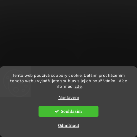
Tento web používá soubory cookie. Dalším procházením
Sledovat na Instagramu
tohoto webu vyjadřujete souhlas s jejich používáním.. Více
informací
zde
.
Nastavení
Copyright 2026
Ekočlověk
. Všechna práva vyhrazena.
Upravit nastavení cookies
Souhlasím
Vytvořil
Shoptet
| Design
Shoptak.cz.
Odmítnout