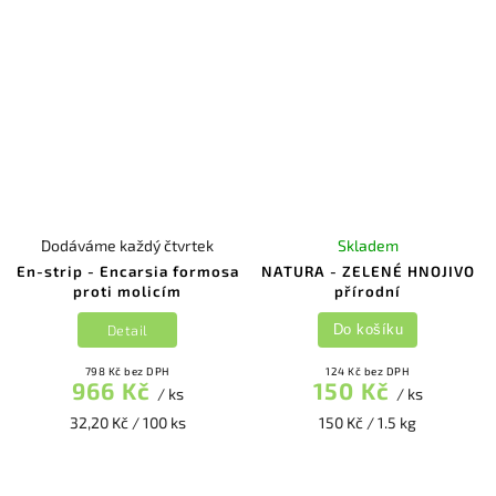
Dodáváme každý čtvrtek
Skladem
En-strip - Encarsia formosa
NATURA - ZELENÉ HNOJIVO
proti molicím
přírodní
Detail
Do košíku
798 Kč bez DPH
124 Kč bez DPH
966 Kč
150 Kč
/ ks
/ ks
32,20 Kč / 100 ks
150 Kč / 1.5 kg