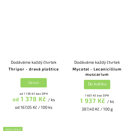
Dodáváme každý čtvrtek
Dodáváme každý čtvrtek
Thripor - dravá ploštice
Mycotal - Lecanicillium
muscarium
Detail
Do košíku
od 1 139 Kč bez DPH
1 601 Kč bez DPH
1 378 Kč
od
1 937 Kč
/ ks
/ ks
od 167,05 Kč / 100 ks
387,40 Kč / 100 g
NOVINKA