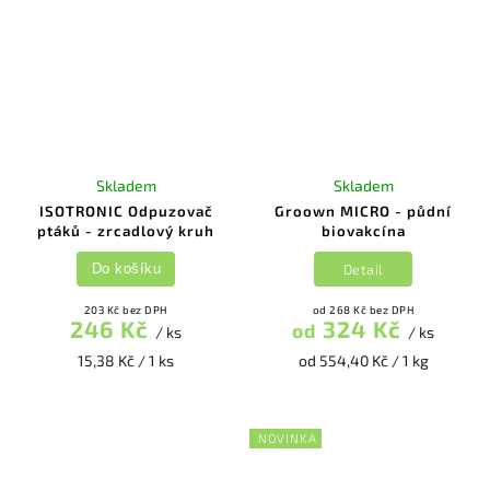
Skladem
Skladem
ISOTRONIC Odpuzovač
Groown MICRO - půdní
ptáků - zrcadlový kruh
biovakcína
Detail
Do košíku
203 Kč bez DPH
od 268 Kč bez DPH
246 Kč
324 Kč
od
/ ks
/ ks
15,38 Kč / 1 ks
od 554,40 Kč / 1 kg
NOVINKA