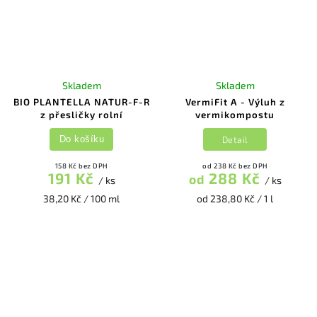
Skladem
Skladem
BIO PLANTELLA NATUR-F-R
VermiFit A - Výluh z
z přesličky rolní
vermikompostu
Detail
Do košíku
158 Kč bez DPH
od 238 Kč bez DPH
191 Kč
288 Kč
od
/ ks
/ ks
38,20 Kč / 100 ml
od 238,80 Kč / 1 l