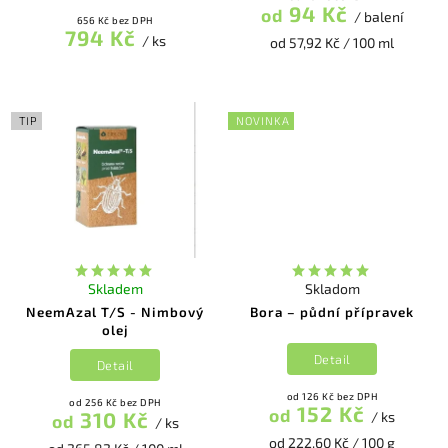
94 Kč
od
/ balení
656 Kč bez DPH
794 Kč
/ ks
od 57,92 Kč / 100 ml
TIP
NOVINKA
Skladem
Skladom
NeemAzal T/S - Nimbový
Bora – půdní přípravek
olej
Detail
Detail
od 126 Kč bez DPH
od 256 Kč bez DPH
152 Kč
od
310 Kč
/ ks
od
/ ks
od 222,60 Kč / 100 g