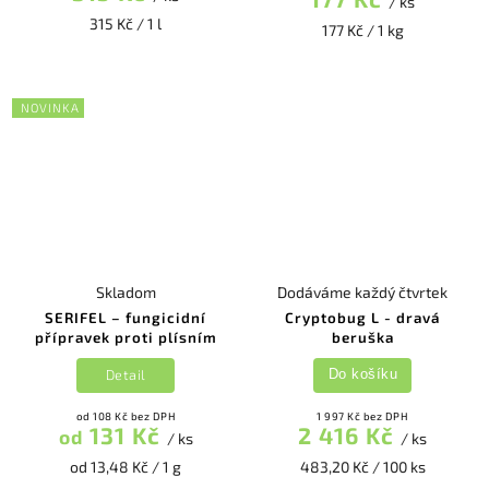
/ ks
315 Kč / 1 l
177 Kč / 1 kg
NOVINKA
Skladom
Dodáváme každý čtvrtek
SERIFEL – fungicidní
Cryptobug L - dravá
přípravek proti plísním
beruška
Detail
Do košíku
od 108 Kč bez DPH
1 997 Kč bez DPH
131 Kč
2 416 Kč
od
/ ks
/ ks
od 13,48 Kč / 1 g
483,20 Kč / 100 ks