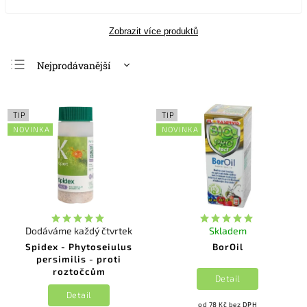
Zobrazit více produktů
Nejprodávanější
Nejlevnější
Nejdražší
TIP
TIP
Abecedně
NOVINKA
NOVINKA
Dodáváme každý čtvrtek
Skladem
Spidex - Phytoseiulus
BorOil
persimilis - proti
roztočcům
Detail
Detail
od 78 Kč bez DPH