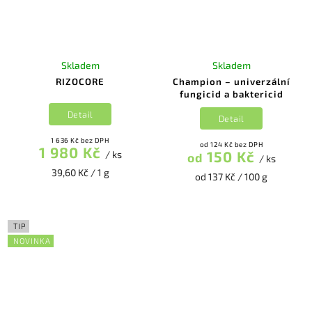
Skladem
Skladem
RIZOCORE
Champion – univerzální
fungicid a baktericid
Detail
Detail
1 636 Kč bez DPH
od 124 Kč bez DPH
1 980 Kč
150 Kč
/ ks
od
/ ks
39,60 Kč / 1 g
od 137 Kč / 100 g
TIP
NOVINKA