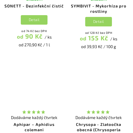
SONETT - Dezinfekční čistič
SYMBIVIT - Mykorhíza pro
rostliny
Detail
Detail
od 74 Kč bez DPH
od 128 Kč bez DPH
90 Kč
od
155 Kč
/ ks
od
/ ks
od 270,90 Kč / 1 l
od 39,93 Kč / 100 g
Dodáváme každý čtvrtek
Dodáváme každý čtvrtek
Aphipar – Aphidius
Chrysopa - Zlatoočka
colemani
obecná (Chrysoperla