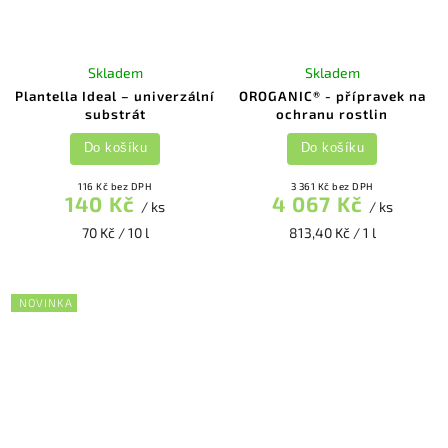
Skladem
Skladem
Plantella Ideal – univerzální
OROGANIC® - přípravek na
substrát
ochranu rostlin
Do košíku
Do košíku
116 Kč bez DPH
3 361 Kč bez DPH
140 Kč
4 067 Kč
/ ks
/ ks
70 Kč / 10 l
813,40 Kč / 1 l
NOVINKA