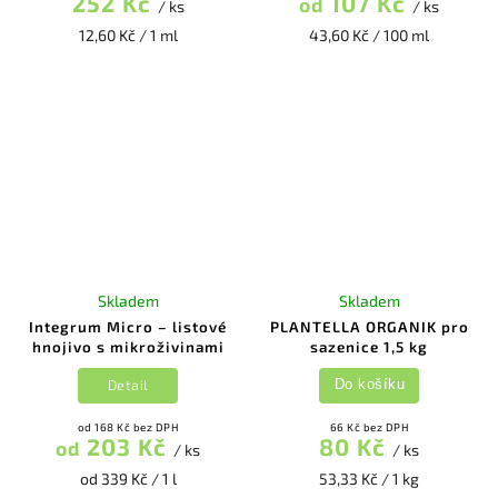
252 Kč
107 Kč
od
/ ks
/ ks
12,60 Kč / 1 ml
43,60 Kč / 100 ml
Skladem
Skladem
Integrum Micro – listové
PLANTELLA ORGANIK pro
hnojivo s mikroživinami
sazenice 1,5 kg
Detail
Do košíku
od 168 Kč bez DPH
66 Kč bez DPH
203 Kč
80 Kč
od
/ ks
/ ks
od 339 Kč / 1 l
53,33 Kč / 1 kg