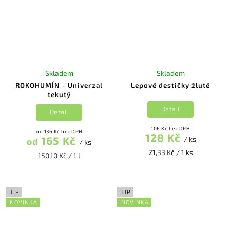
Skladem
Skladem
ROKOHUMÍN - Univerzal
Lepové destičky žluté
tekutý
Detail
Detail
106 Kč bez DPH
od 136 Kč bez DPH
128 Kč
165 Kč
/ ks
od
/ ks
21,33 Kč / 1 ks
150,10 Kč / 1 l
TIP
TIP
NOVINKA
NOVINKA