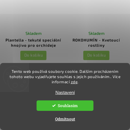
Skladem
Skladem
Plantella - tekuté speciální
ROKOHUMÍN - Kvetoucí
hnojivo pro orchideje
rostliny
Do košíku
Do košíku
60 Kč bez DPH
130 Kč bez DPH
73 Kč
157 Kč
Tento web používá soubory cookie. Dalším procházením
/ ks
/ ks
tohoto webu vyjadřujete souhlas s jejich používáním.. Více
29,20 Kč / 100 ml
157 Kč / 1 l
informací
zde
.
Nastavení
NOVINKA
NOVINKA
Souhlasím
Odmítnout