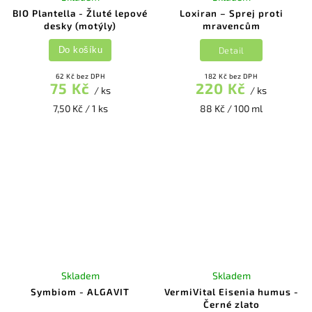
BIO Plantella - Žluté lepové
Loxiran – Sprej proti
desky (motýly)
mravencům
Detail
Do košíku
62 Kč bez DPH
182 Kč bez DPH
75 Kč
220 Kč
/ ks
/ ks
7,50 Kč / 1 ks
88 Kč / 100 ml
Skladem
Skladem
Symbiom - ALGAVIT
VermiVital Eisenia humus -
Černé zlato