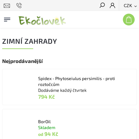
CZK
Hledat
ZIMNÍ ZAHRADY
Nejprodávanější
Spidex - Phytoseiulus persimilis - proti
roztočcům
Dodáváme každý čtvrtek
794 Kč
BorOil
Skladem
94 Kč
od