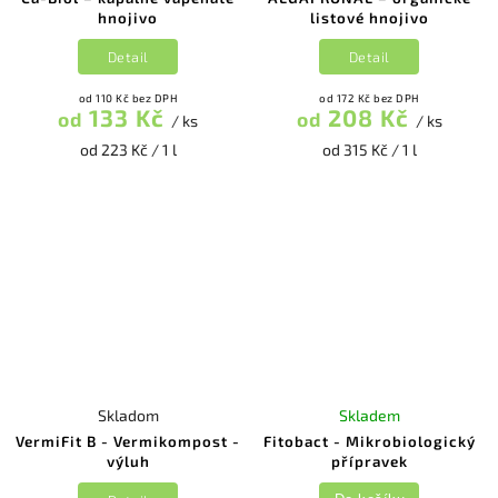
hnojivo
listové hnojivo
Detail
Detail
od 110 Kč bez DPH
od 172 Kč bez DPH
133 Kč
208 Kč
od
od
/ ks
/ ks
od 223 Kč / 1 l
od 315 Kč / 1 l
Skladom
Skladem
VermiFit B - Vermikompost -
Fitobact - Mikrobiologický
výluh
přípravek