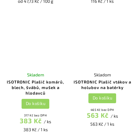
od 47,73 Kč / 100 g
116 Kč / 1 ks
Skladem
Skladom
ISOTRONIC Plašič komárů,
ISOTRONIC Plašič vtákov a
blech, švábů, mušek a
holubov na batérky
hlodavců
Do košíku
Do košíku
465 Kč bez DPH
563 Kč
317 Kč bez DPH
/ ks
383 Kč
/ ks
563 Kč / 1 ks
383 Kč / 1 ks