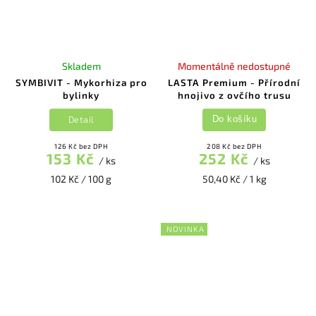
Skladem
Momentálně nedostupné
SYMBIVIT - Mykorhiza pro
LASTA Premium - Přírodní
bylinky
hnojivo z ovčího trusu
Detail
Do košíku
126 Kč bez DPH
208 Kč bez DPH
153 Kč
252 Kč
/ ks
/ ks
102 Kč / 100 g
50,40 Kč / 1 kg
NOVINKA