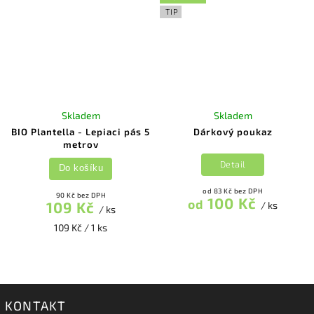
TIP
Skladem
Skladem
BIO Plantella - Lepiaci pás 5
Dárkový poukaz
metrov
Detail
Do košíku
od 83 Kč bez DPH
90 Kč bez DPH
100 Kč
od
109 Kč
/ ks
/ ks
109 Kč / 1 ks
KONTAKT