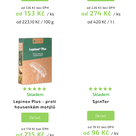
od 126 Kč bez DPH
od 226 Kč bez DPH
153 Kč
274 Kč
od
od
/ ks
/ ks
od 223,10 Kč / 100 g
od 420 Kč / 1 l
Skladem
Skladem
Lepinox Plus - proti
SpinTor
housenkám motýlů
Detail
Detail
od 79 Kč bez DPH
od 178 Kč bez DPH
96 Kč
od
215 Kč
/ ks
od
/ ks