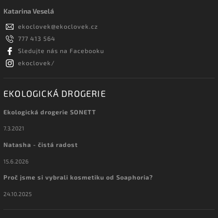
Katarina Veselá
ekoclovek
@
ekoclovek.cz
777 413 564
Sledujte nás na Facebooku
ekoclovek/
EKOLOGICKÁ DROGERIE
Ekologická drogerie SONETT
7.3.2021
Natasha - čistá radost
15.6.2026
Proč jsme si vybrali kosmetiku od Soaphoria?
24.10.2025