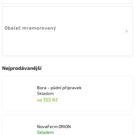
Obaleč mramorovaný
Nejprodávanější
Bora – půdní přípravek
Skladom
153 Kč
od
NovaFerm ORION
Skladem