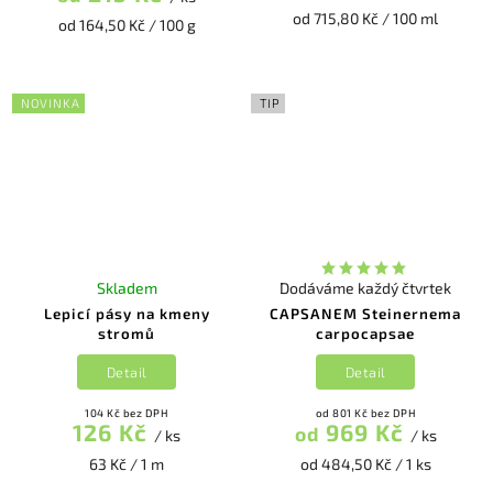
od 715,80 Kč / 100 ml
od 164,50 Kč / 100 g
NOVINKA
TIP
Skladem
Dodáváme každý čtvrtek
Lepicí pásy na kmeny
CAPSANEM Steinernema
stromů
carpocapsae
Detail
Detail
104 Kč bez DPH
od 801 Kč bez DPH
126 Kč
969 Kč
od
/ ks
/ ks
63 Kč / 1 m
od 484,50 Kč / 1 ks