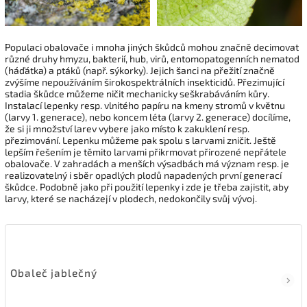
Populaci obalovače i mnoha jiných škůdců mohou značně decimovat
různé druhy hmyzu, bakterií, hub, virů, entomopatogenních nematod
(háďátka) a ptáků (např. sýkorky). Jejich šanci na přežití značně
zvýšíme nepoužíváním širokospektrálních insekticidů. Přezimující
stadia škůdce můžeme ničit mechanicky seškrabáváním kůry.
Instalací lepenky resp. vlnitého papíru na kmeny stromů v květnu
(larvy 1. generace), nebo koncem léta (larvy 2. generace) docílíme,
že si ji množství larev vybere jako místo k zakuklení resp.
přezimování. Lepenku můžeme pak spolu s larvami zničit. Ještě
lepším řešením je těmito larvami přikrmovat přirozené nepřátele
obalovače. V zahradách a menších výsadbách má význam resp. je
realizovatelný i sběr opadlých plodů napadených první generací
škůdce. Podobně jako při použití lepenky i zde je třeba zajistit, aby
larvy, které se nacházejí v plodech, nedokončily svůj vývoj.
Obaleč jablečný