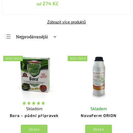
274 Kč
od
Zobrazit více produktů
Nejprodávanější
Nejlevnější
Nejdražší
NOVINKA
NOVINKA
Abecedně
Skladom
Skladem
Bora – půdní přípravek
NovaFerm ORION
Detail
Detail