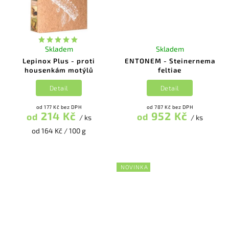
Skladem
Skladem
Lepinox Plus - proti
ENTONEM - Steinernema
housenkám motýlů
feltiae
Detail
Detail
od 177 Kč bez DPH
od 787 Kč bez DPH
214 Kč
952 Kč
od
od
/ ks
/ ks
od 164 Kč / 100 g
NOVINKA