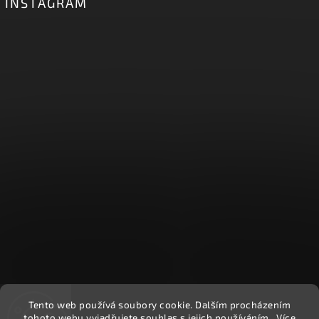
INSTAGRAM
Tento web používá soubory cookie. Dalším procházením
Sledovat na Instagramu
tohoto webu vyjadřujete souhlas s jejich používáním.. Více