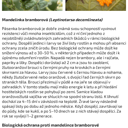
Mandelinka bramborová
(Leptinotarsa decemlineata)
Pásenka bramborová je dobře známá svou schopností vyvinout
rezistenci vůči mnoha insekticidům, což z ní činí jednoho z
nejobtížněji zvládnutelných zahradních škůdců v rámci biologické
ochrany. Dospělí jedinci i larvy se živí listy rostlin a mohou při absenci
ochrany zcela zničit úrodu. Bez biologické ochrany může dojít ke
snížení výnosu až o 30–50 %, v některých případech může dojít i k
úplnému odumření rostlin. Napadá nejen brambory, ale i rajčata,
papriky a lilky. Dospělci dorůstají až 2 cm a jsou to zaoblení,
žlutooranžoví brouci s černými pruhy na krovkách a černými
skvrnami za hlavou. Larvy jsou červené s černou hlavou a nohama,
někdy žlutočervené nebo oranžové, s dvojicí řad černých skvrn po
stranách těla. Brouci přezimují v půdě a na jaře se objevují v
zahradách. V tomto stadiu mají málo energie k letu a při hledání
hostitelských rostlin se pohybují po zemi. Samice kladou
oranžovožlutá vajíčka ve shlucích na spodní stranu listů. K líhnutí
dochází za 4–15 dní v závislosti na teplotě. Žravé larvy následně
spásají listy po dobu až jednoho měsíce. Když dospějí, zavrtávají se
do půdy, kde se kuklí, a po 5–10 dnech se z nich stávají dospělci. Za
rok se vyvíjejí 1–2 generace.
Biologická ochrana proti mandelince bramborové