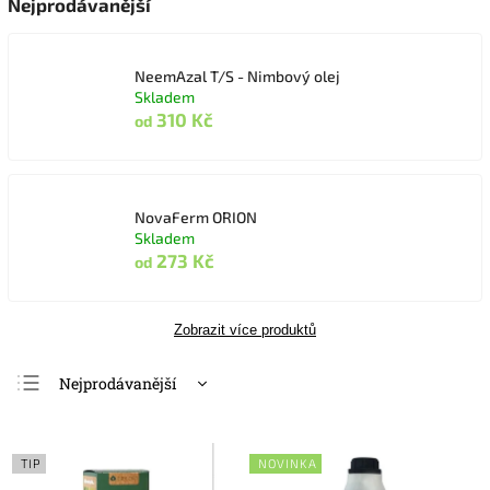
Nejprodávanější
NeemAzal T/S - Nimbový olej
Skladem
310 Kč
od
NovaFerm ORION
Skladem
273 Kč
od
Zobrazit více produktů
Nejprodávanější
Nejlevnější
Nejdražší
TIP
NOVINKA
Abecedně