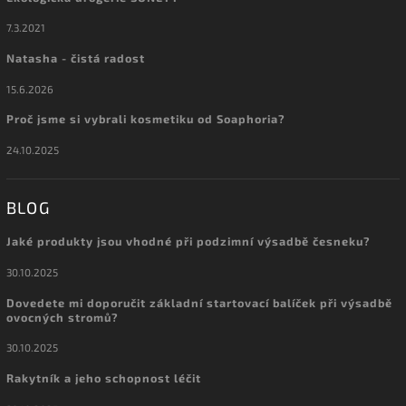
7.3.2021
Natasha - čistá radost
15.6.2026
Proč jsme si vybrali kosmetiku od Soaphoria?
24.10.2025
BLOG
Jaké produkty jsou vhodné při podzimní výsadbě česneku?
30.10.2025
Dovedete mi doporučit základní startovací balíček při výsadbě
ovocných stromů?
30.10.2025
Rakytník a jeho schopnost léčit