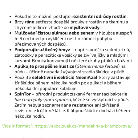
Pokud je to možné, pěstujte
rezistentní odrůdy rostlin
.
B
rzy
ráno
setřeste dospělé brouky z rostlin na tkaninu a
chycené jedince vhoďte do
mýdlové vody
.
Mulčování čistou slámou nebo senem
v hloubce alespoň
6–9 cm hned po vyklíčení rostlin zamezí pohybu
přezimovaných dospělců.
Podporujte užitečný hmyz
– např. slunéčka sedmitečná,
zlatoočky a parazitické vosičky se živí vajíčky a mladými
larvami. Brouky konzumují i některé druhy ptáků a bažanti.
Aplikujte prospěšné hlístice
(
Steinernema feltiae
) na
půdu – účinně napadají vývojová stadia škůdce v půdě.
Použijte
selektivní insekticid NeemAzal
, který zastavuje
žír škůdce během několika hodin po aplikaci a během
několika dní populace kolabuje.
SpinTor
– přírodní produkt získaný fermentací bakterie
Saccharopolyspora spinosa
, běžně se vyskytující v půdě.
Zatím nebyla zaznamenána rezistence ani zkřížená
rezistence k účinné látce. K úhynu škůdce dochází během
několika hodin.
Více informací:: https://ekoclovek.cz/mandelinka-bramborova/