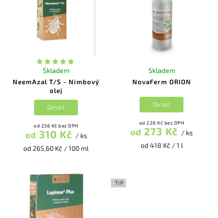
Skladem
Skladem
NeemAzal T/S - Nimbový
NovaFerm ORION
olej
Detail
Detail
od 226 Kč bez DPH
od 256 Kč bez DPH
273 Kč
od
310 Kč
/ ks
od
/ ks
od 418 Kč / 1 l
od 265,60 Kč / 100 ml
TIP