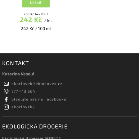
Detail
200 Kč bez DPH
242 Kč
/ ks
242 Kč / 100 ml
KONTAKT
Katarina Veselá
ekoclovek
@
ekoclovek.cz
777 413 564
Sledujte nás na Facebooku
ekoclovek/
EKOLOGICKÁ DROGERIE
Ekologická drogerie SONETT