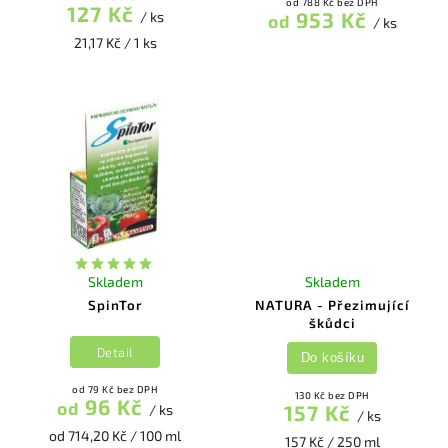
od 788 Kč bez DPH
127 Kč
953 Kč
/ ks
od
/ ks
21,17 Kč / 1 ks
Skladem
Skladem
SpinTor
NATURA - Přezimující
škůdci
Detail
Do košíku
od 79 Kč bez DPH
130 Kč bez DPH
96 Kč
od
157 Kč
/ ks
/ ks
od 714,20 Kč / 100 ml
157 Kč / 250 ml