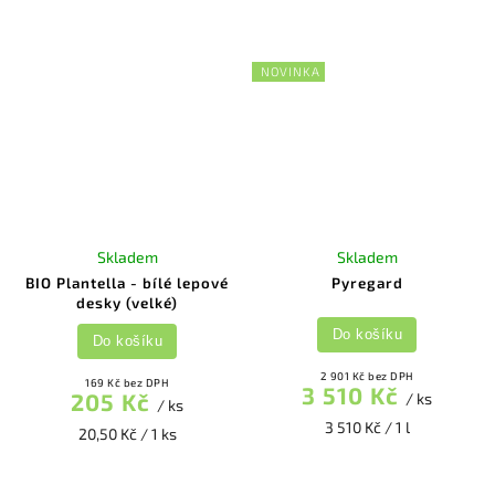
NOVINKA
Skladem
Skladem
BIO Plantella - bílé lepové
Pyregard
desky (velké)
Do košíku
Do košíku
2 901 Kč bez DPH
169 Kč bez DPH
3 510 Kč
205 Kč
/ ks
/ ks
3 510 Kč / 1 l
20,50 Kč / 1 ks