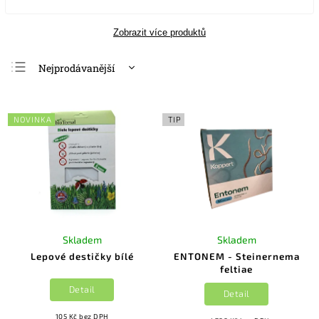
Zobrazit více produktů
Nejprodávanější
Nejlevnější
Nejdražší
NOVINKA
TIP
Abecedně
Skladem
Skladem
Lepové destičky bílé
ENTONEM - Steinernema
feltiae
Detail
Detail
105 Kč bez DPH