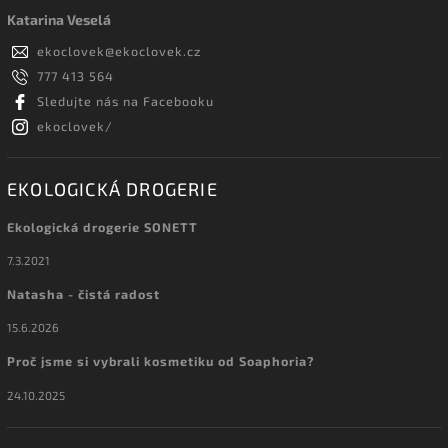
Katarina Veselá
ekoclovek
@
ekoclovek.cz
777 413 564
Sledujte nás na Facebooku
ekoclovek/
EKOLOGICKÁ DROGERIE
Ekologická drogerie SONETT
7.3.2021
Natasha - čistá radost
15.6.2026
Proč jsme si vybrali kosmetiku od Soaphoria?
24.10.2025