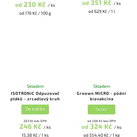
351 Kč
od
230 Kč
/ ks
od
/ ks
od 629 Kč / 1 l
od 176 Kč / 100 g
Skladem
Skladem
ISOTRONIC Odpuzovač
Groown MICRO - půdní
ptáků - zrcadlový kruh
biovakcína
Detail
Do košíku
203 Kč bez DPH
od 268 Kč bez DPH
246 Kč
324 Kč
od
/ ks
/ ks
15,38 Kč / 1 ks
od 554,40 Kč / 1 kg