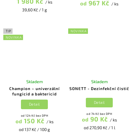
1 980 Kč
967 Kč
/ ks
od
/ ks
39,60 Kč / 1 g
TIP
NOVINKA
NOVINKA
Skladem
Skladem
Champion – univerzální
SONETT - Dezinfekční čistič
fungicid a baktericid
Detail
Detail
od 74 Kč bez DPH
od 124 Kč bez DPH
90 Kč
od
150 Kč
/ ks
od
/ ks
od 270,90 Kč / 1 l
od 137 Kč / 100 g