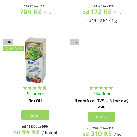
656 Kč bez DPH
od 142 Kč bez DPH
794 Kč
172 Kč
od
/ ks
/ ks
od 13,62 Kč / 1 g
TIP
TIP
NOVINKA
Skladem
Skladem
BorOil
NeemAzal T/S - Nimbový
olej
Detail
Detail
od 78 Kč bez DPH
od 256 Kč bez DPH
94 Kč
od
310 Kč
/ balení
od
/ ks