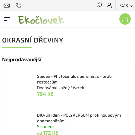
CZK
Hledat
OKRASNÍ DŘEVINY
Nejprodávanější
Spidex - Phytoseiulus persimilis - proti
roztočcům
Dodáváme každý čtvrtek
794 Kč
BIO-Garden - POLYVERSUM proti houbovým
onemocněním
Skladem
172 Kč
od