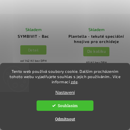
Skladem
Skladem
SYMBIVIT - Bac
Plantella - tekuté speciální
hnojivo pro orchideje
Detail
Do košíku
od 142 Kč bez DPH
60 Kč bez DPH
172 Kč
od
73 Kč
/ ks
/ ks
Tento web používá soubory cookie. Dalším procházením
od 47,73 Kč / 100 g
29,20 Kč / 100 ml
tohoto webu vyjadřujete souhlas s jejich používáním.. Více
informací
zde
.
Nastavení
NOVINKA
Souhlasím
Odmítnout