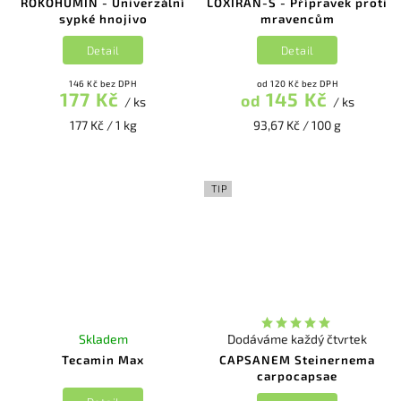
ROKOHUMÍN - Univerzální
LOXIRAN-S - Přípravek proti
sypké hnojivo
mravencům
Detail
Detail
146 Kč bez DPH
od 120 Kč bez DPH
177 Kč
145 Kč
od
/ ks
/ ks
177 Kč / 1 kg
93,67 Kč / 100 g
TIP
Skladem
Dodáváme každý čtvrtek
Tecamin Max
CAPSANEM Steinernema
carpocapsae