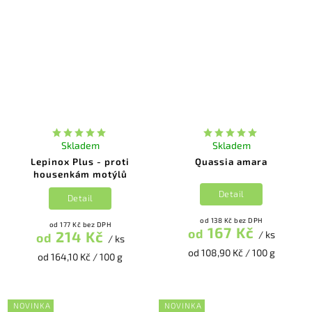
Skladem
Skladem
Lepinox Plus - proti
Quassia amara
housenkám motýlů
Detail
Detail
od 138 Kč bez DPH
od 177 Kč bez DPH
167 Kč
od
214 Kč
/ ks
od
/ ks
od 108,90 Kč / 100 g
od 164,10 Kč / 100 g
NOVINKA
NOVINKA