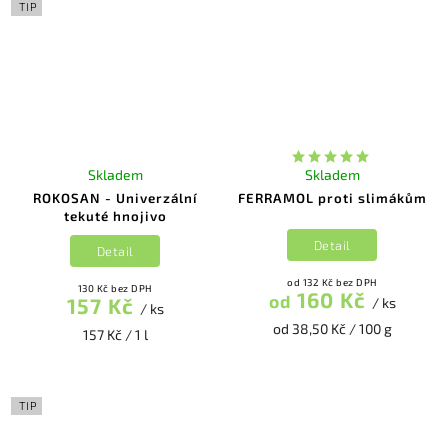
TIP
Skladem
Skladem
ROKOSAN - Univerzální
FERRAMOL proti slimákům
tekuté hnojivo
Detail
Detail
od 132 Kč bez DPH
130 Kč bez DPH
160 Kč
od
157 Kč
/ ks
/ ks
od 38,50 Kč / 100 g
157 Kč / 1 l
TIP