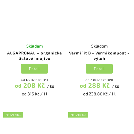
Skladem
Skladom
ALGAPRONAL – organické
VermiFit B - Vermikompost -
listové hnojivo
výluh
Detail
Detail
od 172 Kč bez DPH
od 238 Kč bez DPH
208 Kč
288 Kč
od
od
/ ks
/ ks
od 315 Kč / 1 l
od 238,80 Kč / 1 l
NOVINKA
NOVINKA