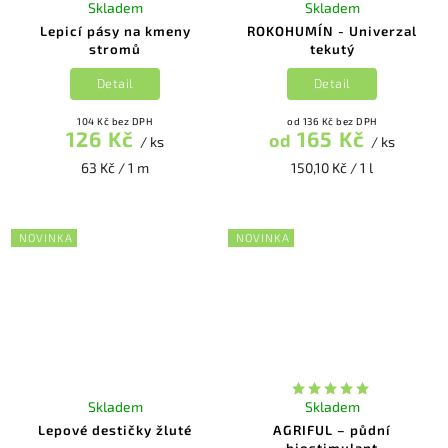
Skladem
Skladem
Lepicí pásy na kmeny
ROKOHUMÍN - Univerzal
stromů
tekutý
Detail
Detail
104 Kč bez DPH
od 136 Kč bez DPH
126 Kč
165 Kč
od
/ ks
/ ks
63 Kč / 1 m
150,10 Kč / 1 l
NOVINKA
NOVINKA
Skladem
Skladem
Lepové destičky žluté
AGRIFUL – půdní
biostimulant