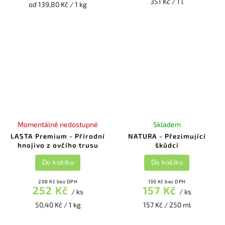
351 Kč / 1 l
od 139,80 Kč / 1 kg
Momentálně nedostupné
Skladem
LASTA Premium - Přírodní
NATURA - Přezimující
hnojivo z ovčího trusu
škůdci
Do košíku
Do košíku
208 Kč bez DPH
130 Kč bez DPH
252 Kč
157 Kč
/ ks
/ ks
50,40 Kč / 1 kg
157 Kč / 250 ml