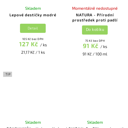
Skladem
Momentálně nedostupné
Lepové destičky modré
NATURA - Přírodní
prostředek proti padlí
Detail
Do košíku
105 Kč bez DPH
75 Kč bez DPH
127 Kč
91 Kč
/ ks
/ ks
21,17 Kč / 1 ks
91 Kč / 100 ml
TIP
Skladem
Skladem