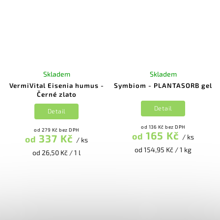
Skladem
Skladem
VermiVital Eisenia humus -
Symbiom - PLANTASORB gel
Černé zlato
Detail
Detail
od 136 Kč bez DPH
od 279 Kč bez DPH
165 Kč
od
337 Kč
/ ks
od
/ ks
od 154,95 Kč / 1 kg
od 26,50 Kč / 1 l