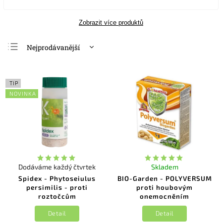
Zobrazit více produktů
Nejprodávanější
Nejlevnější
Nejdražší
TIP
Abecedně
NOVINKA
Dodáváme každý čtvrtek
Skladem
Spidex - Phytoseiulus
BIO-Garden - POLYVERSUM
persimilis - proti
proti houbovým
roztočcům
onemocněním
Detail
Detail