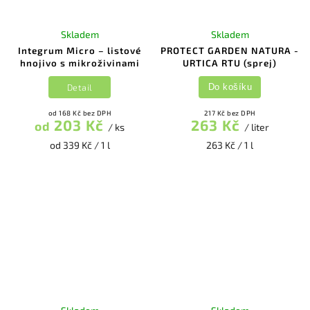
Skladem
Skladem
Integrum Micro – listové
PROTECT GARDEN NATURA -
hnojivo s mikroživinami
URTICA RTU (sprej)
Detail
Do košíku
od 168 Kč bez DPH
217 Kč bez DPH
203 Kč
263 Kč
od
/ ks
/ liter
od 339 Kč / 1 l
263 Kč / 1 l