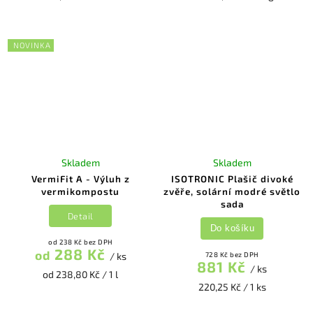
NOVINKA
Skladem
Skladem
VermiFit A - Výluh z
ISOTRONIC Plašič divoké
vermikompostu
zvěře, solární modré světlo
sada
Detail
Do košíku
od 238 Kč bez DPH
288 Kč
od
/ ks
728 Kč bez DPH
881 Kč
/ ks
od 238,80 Kč / 1 l
220,25 Kč / 1 ks