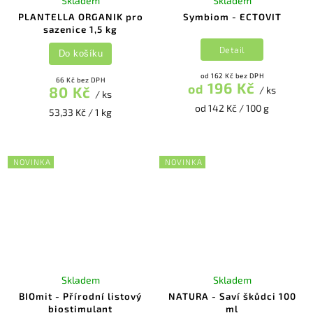
Skladem
Skladem
PLANTELLA ORGANIK pro
Symbiom - ECTOVIT
sazenice 1,5 kg
Detail
Do košíku
od 162 Kč bez DPH
66 Kč bez DPH
196 Kč
od
80 Kč
/ ks
/ ks
od 142 Kč / 100 g
53,33 Kč / 1 kg
NOVINKA
NOVINKA
Skladem
Skladem
BIOmit - Přírodní listový
NATURA - Saví škůdci 100
biostimulant
ml