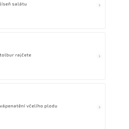
líseň salátu
tolbur rajčete
vápenatění včelího plodu