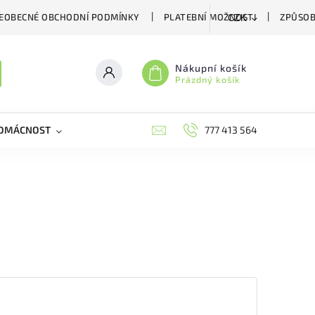
EOBECNÉ OBCHODNÍ PODMÍNKY
PLATEBNÍ MOŽNOSTI
ZPŮSOB
CZK
Nákupní košík
Prázdný košík
DOMÁCNOST
VČELÍ LÉČIVA
BIOAGENS
777 413 564
PLAŠIČE A