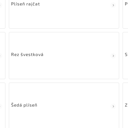
Plíseň rajčat
P
Rez švestková
S
Šedá plíseň
Z