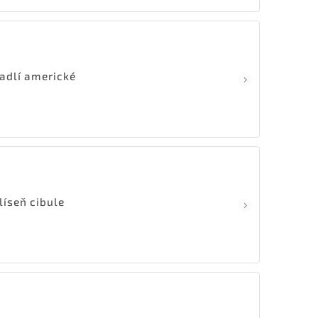
adlí americké
líseň cibule