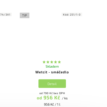
274/3X1
Kód:
251/1-0
TIP
Skladem
Wetcit - smáčedlo
Detail
od 790 Kč bez DPH
956 Kč
od
/ ks
956 Kč / 1 l