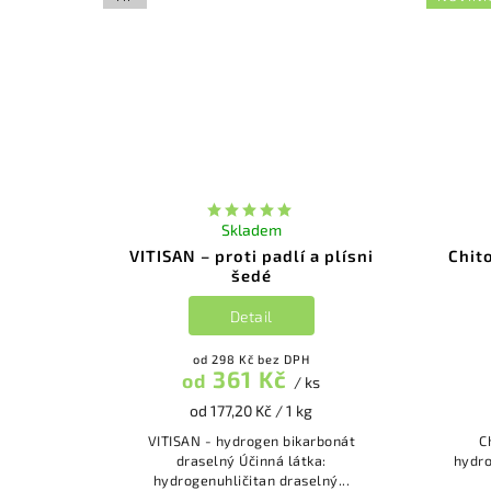
Skladem
VITISAN – proti padlí a plísni
Chito
šedé
Detail
od 298 Kč bez DPH
361 Kč
od
/ ks
od 177,20 Kč / 1 kg
VITISAN - hydrogen bikarbonát
Chit
draselný Účinná látka:
hydro
hydrogenuhličitan draselný...