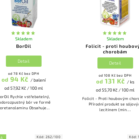
Skladem
Skladem
BorOil
Folicit - proti houbo
chorobám
Detail
Detail
od 78 Kč bez DPH
od 108 Kč bez DPH
94 Kč
od
131 Kč
/ balení
od
/ ks
od 57,92 Kč / 100 ml
od 55,70 Kč / 100 ml
l Rychle vstřebatelný,
Folicit - Proti houbovým cho
odorozpustný bór ve formě
Přírodní produkt se sójov
oretanolaminu Obsahuje...
lecitinem (min....
Kód:
262/100
Kód:
KA