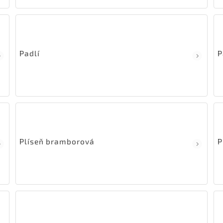
Padlí
P
Plíseň bramborová
P