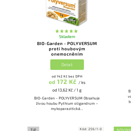
Skladem
BIO-Garden - POLYVERSUM
proti houbovým
onemocněním
Detail
od 142 Kč bez DPH
172 Kč
od
/ ks
od 13,62 Kč / 1 g
BorOi
v
BIO-Garden - POLYVERSUM Obsahuje
b
živou houbu Pythium oligandrum –
mykoparazitická...
Kód:
256/1-0
TIP
NOVIN