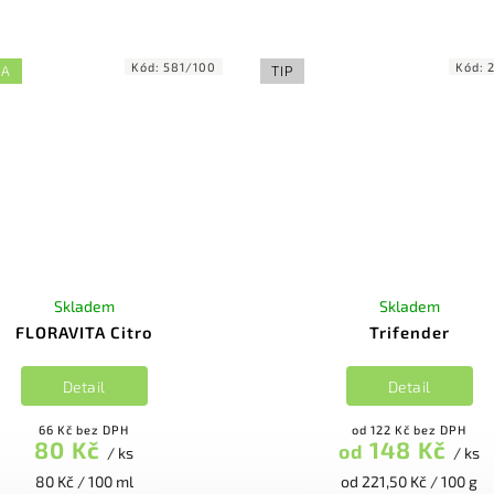
Kód:
581/100
Kód:
KA
TIP
Skladem
Skladem
FLORAVITA Citro
Trifender
Detail
Detail
66 Kč bez DPH
od 122 Kč bez DPH
80 Kč
148 Kč
od
/ ks
/ ks
80 Kč / 100 ml
od 221,50 Kč / 100 g