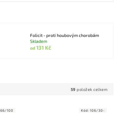
Folicit - proti houbovým chorobám
Skladem
131 Kč
od
59
položek celkem
566/100
Kód:
106/30-