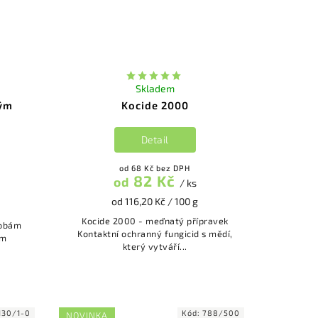
Skladem
vým
Kocide 2000
Detail
od 68 Kč bez DPH
82 Kč
od
/ ks
od 116,20 Kč / 100 g
Kocide 2000 - meďnatý přípravek
robám
Kontaktní ochranný fungicid s mědí,
ým
který vytváří...
130/1-0
Kód:
788/500
NOVINKA