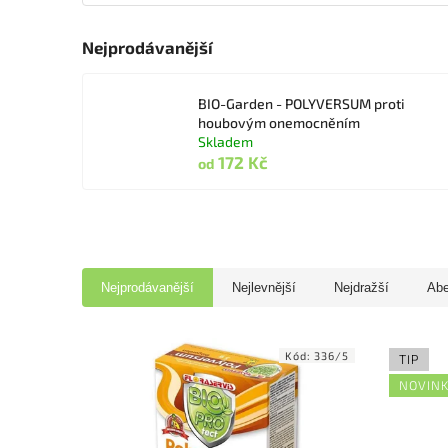
Nejprodávanější
BIO-Garden - POLYVERSUM proti
houbovým onemocněním
Skladem
172 Kč
od
Nejprodávanější
Nejlevnější
Nejdražší
Ab
Kód:
336/5
TIP
NOVIN