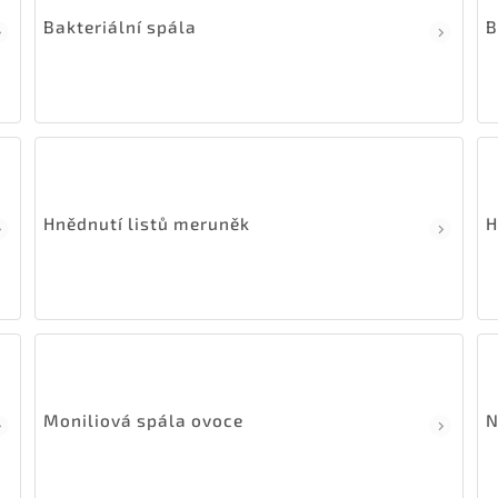
Bakteriální spála
B
Hnědnutí listů meruněk
H
Moniliová spála ovoce
N