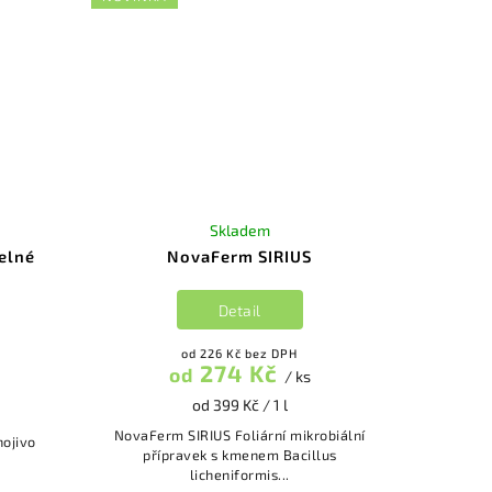
Skladem
elné
NovaFerm SIRIUS
Detail
od 226 Kč bez DPH
274 Kč
od
/ ks
od 399 Kč / 1 l
NovaFerm SIRIUS Foliární mikrobiální
nojivo
přípravek s kmenem Bacillus
licheniformis...