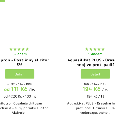
Skladem
Skladem
pron - Rostlinný elicitor
Aquasilikat PLUS - Dras
5%
hnojivo proti padlí
Detail
Detail
od 92 Kč bez DPH
160 Kč bez DPH
111 Kč
194 Kč
od
/ ks
/ ks
od 47,20 Kč / 100 ml
194 Kč / 1 l
opron Obsahuje chitosan
Aquasilikat PLUS - Draselné h
chlorid – silný přírodní elicitor
proti padlí Obsahuje 8 %
Aktivuje...
vodorozpustného...