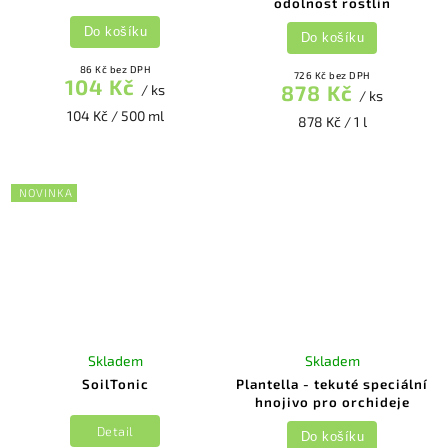
odolnost rostlin
Do košíku
Do košíku
86 Kč bez DPH
726 Kč bez DPH
104 Kč
878 Kč
/ ks
/ ks
104 Kč / 500 ml
878 Kč / 1 l
NOVINKA
Skladem
Skladem
SoilTonic
Plantella - tekuté speciální
hnojivo pro orchideje
Detail
Do košíku