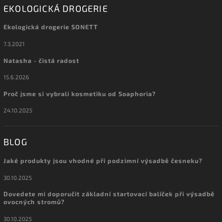
EKOLOGICKÁ DROGERIE
Ekologická drogerie SONETT
7.3.2021
Natasha - čistá radost
15.6.2026
Proč jsme si vybrali kosmetiku od Soaphoria?
24.10.2025
BLOG
Jaké produkty jsou vhodné při podzimní výsadbě česneku?
30.10.2025
Dovedete mi doporučit základní startovací balíček při výsadbě
ovocných stromů?
30.10.2025