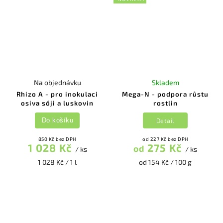
Na objednávku
Skladem
Rhizo A - pro inokulaci
Mega-N - podpora růstu
osiva sóji a luskovin
rostlin
Detail
Do košíku
850 Kč bez DPH
od 227 Kč bez DPH
1 028 Kč
275 Kč
od
/ ks
/ ks
1 028 Kč / 1 l
od 154 Kč / 100 g