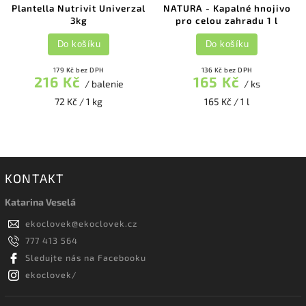
Plantella Nutrivit Univerzal
NATURA - Kapalné hnojivo
3kg
pro celou zahradu 1 l
Do košíku
Do košíku
179 Kč bez DPH
136 Kč bez DPH
216 Kč
165 Kč
/ balenie
/ ks
72 Kč / 1 kg
165 Kč / 1 l
KONTAKT
Katarina Veselá
ekoclovek
@
ekoclovek.cz
777 413 564
Sledujte nás na Facebooku
ekoclovek/