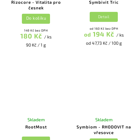
Rizocore - Vitalita pro
Symbivit Tric
česnek
Detail
Do košíku
od 160 Kč bez DPH
149 Kč bez DPH
194 Kč
od
180 Kč
/ ks
/ ks
od 47,73 Kč / 100 g
90 Kč / 1 g
Skladem
Skladem
RootMost
Symbiom - RHODOVIT na
vřesovce