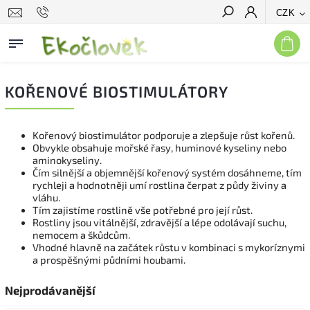
CZK
Hledat
KOŘENOVÉ BIOSTIMULÁTORY
Kořenový biostimulátor podporuje a zlepšuje růst kořenů.
Obvykle obsahuje mořské řasy, huminové kyseliny nebo
aminokyseliny.
Čím silnější a objemnější kořenový systém dosáhneme, tím
rychleji a hodnotněji umí rostlina čerpat z půdy živiny a
vláhu.
Tím zajistíme rostlině vše potřebné pro její růst.
Rostliny jsou vitálnější, zdravější a lépe odolávají suchu,
nemocem a škůdcům.
Vhodné hlavně na začátek růstu v kombinaci s mykoríznymi
a prospěšnými půdními houbami.
Nejprodávanější