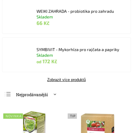
WEIKI ZAHRADA - probiotika pro zahradu
Skladem
66 Kč
SYMBIVIT - Mykorhíza pro rajčata a papriky
Skladem
172 Kč
od
Zobrazit více produktů
Nejprodávanější
Nejlevnější
Nejdražší
NOVINKA
TIP
Abecedně