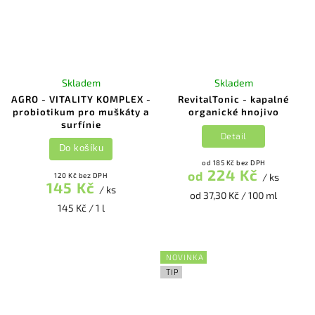
Skladem
Skladem
AGRO - VITALITY KOMPLEX -
RevitalTonic - kapalné
probiotikum pro muškáty a
organické hnojivo
surfínie
Detail
Do košíku
od 185 Kč bez DPH
224 Kč
od
120 Kč bez DPH
/ ks
145 Kč
/ ks
od 37,30 Kč / 100 ml
145 Kč / 1 l
NOVINKA
TIP