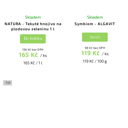
Skladem
Skladem
NATURA - Tekuté hnojivo na
Symbiom - ALGAVIT
plodovou zeleninu 1 l
Detail
Do košíku
98 Kč bez DPH
136 Kč bez DPH
119 Kč
165 Kč
/ ks
/ ks
119 Kč / 100 g
165 Kč / 1 l
TIP