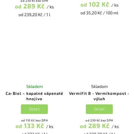
od 239 Kč bez DPH
102 Kč
od
289 Kč
/ ks
od
/ ks
od 35,20 Kč / 100 ml
od 239,20 Kč / 1 l
Skladem
Skladom
Ca-Biol – kapalné vápenaté
VermiFit B - Vermikompost -
hnojivo
výluh
Detail
Detail
od 110 Kč bez DPH
od 239 Kč bez DPH
133 Kč
289 Kč
od
od
/ ks
/ ks