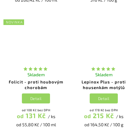
NOVINKA
Skladem
Skladem
Folicit - proti houbovým
Lepinox Plus - proti
chorobám
housenkám motýlů
Detail
Detail
od 108 Kč bez DPH
od 178 Kč bez DPH
131 Kč
215 Kč
od
od
/ ks
/ ks
od 55,80 Kč / 100 ml
od 164,50 Kč / 100 g