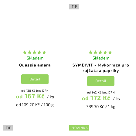
TIP
Skladem
Skladem
Quassia amara
SYMBIVIT - Mykorhíza pro
rajčata a papriky
Detail
Detail
od 138 Kč bez DPH
od 142 Kč bez DPH
167 Kč
od
172 Kč
/ ks
od
/ ks
od 109,20 Kč / 100 g
339,70 Kč / 1 kg
TIP
NOVINKA