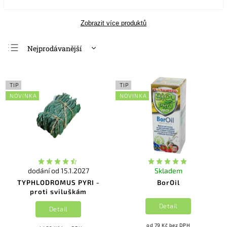
Zobrazit více produktů
Nejprodávanější
Nejlevnější
Nejdražší
TIP
TIP
Abecedně
NOVINKA
NOVINKA
dodání od 15.1.2027
Skladem
TYPHLODROMUS PYRI -
BorOil
proti sviluškám
Detail
Detail
od 79 Kč bez DPH