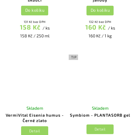
škůdci
jahody
Do košíku
Do košíku
131 Kč bez DPH
132 Kč bez DPH
158 Kč
160 Kč
/ ks
/ ks
158 Kč / 250 ml
160 Kč / 1 kg
TIP
Skladem
Skladem
VermiVital Eisenia humus -
Symbiom - PLANTASORB gel
Černé zlato
Detail
Detail