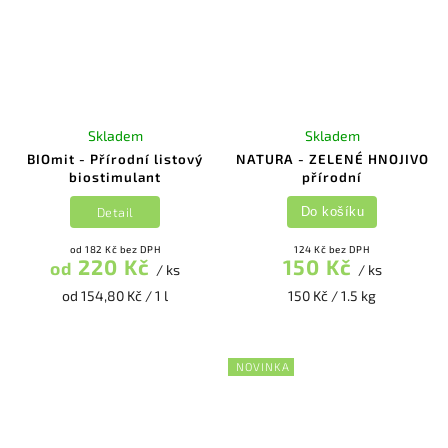
Skladem
Skladem
BIOmit - Přírodní listový
NATURA - ZELENÉ HNOJIVO
biostimulant
přírodní
Detail
Do košíku
od 182 Kč bez DPH
124 Kč bez DPH
220 Kč
150 Kč
od
/ ks
/ ks
od 154,80 Kč / 1 l
150 Kč / 1.5 kg
NOVINKA