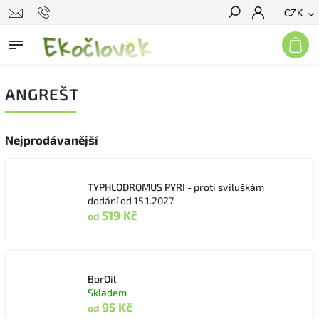
CZK
Hledat
ANGREŠT
Nejprodávanější
TYPHLODROMUS PYRI - proti sviluškám
dodání od 15.1.2027
519 Kč
od
BorOil
Skladem
95 Kč
od