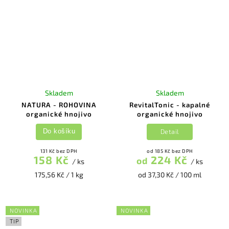
Skladem
Skladem
NATURA - ROHOVINA
RevitalTonic - kapalné
organické hnojivo
organické hnojivo
Detail
Do košíku
131 Kč bez DPH
od 185 Kč bez DPH
158 Kč
224 Kč
od
/ ks
/ ks
175,56 Kč / 1 kg
od 37,30 Kč / 100 ml
NOVINKA
NOVINKA
TIP