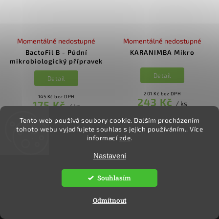
Momentálně nedostupné
Momentálně nedostupné
BactoFil B - Půdní
KARANIMBA Mikro
mikrobiologický přípravek
Detail
Detail
201 Kč bez DPH
145 Kč bez DPH
243 Kč
175 Kč
/ ks
/ ks
243 Kč / 100 ml
87,50 Kč / 5 g
Tento web používá soubory cookie. Dalším procházením
tohoto webu vyjadřujete souhlas s jejich používáním.. Více
informací
zde
.
Nastavení
KONTAKT
Souhlasím
Katarina Veselá
Odmítnout
ekoclovek
@
ekoclovek.cz
777 413 564