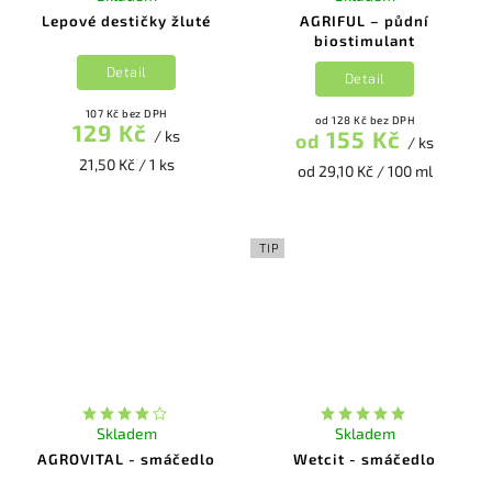
Lepové destičky žluté
AGRIFUL – půdní
biostimulant
Detail
Detail
107 Kč bez DPH
od 128 Kč bez DPH
129 Kč
155 Kč
/ ks
od
/ ks
21,50 Kč / 1 ks
od 29,10 Kč / 100 ml
TIP
Skladem
Skladem
AGROVITAL - smáčedlo
Wetcit - smáčedlo