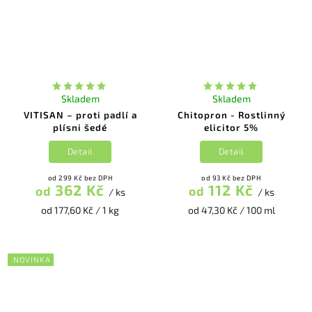
Skladem
Skladem
VITISAN – proti padlí a
Chitopron - Rostlinný
plísni šedé
elicitor 5%
Detail
Detail
od 299 Kč bez DPH
od 93 Kč bez DPH
362 Kč
112 Kč
od
od
/ ks
/ ks
od 177,60 Kč / 1 kg
od 47,30 Kč / 100 ml
NOVINKA