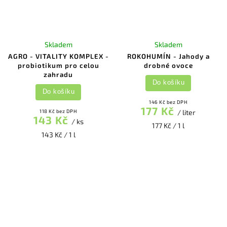
Skladem
Skladem
AGRO - VITALITY KOMPLEX -
ROKOHUMÍN - Jahody a
probiotikum pro celou
drobné ovoce
zahradu
Do košíku
Do košíku
146 Kč bez DPH
177 Kč
118 Kč bez DPH
/ liter
143 Kč
/ ks
177 Kč / 1 l
143 Kč / 1 l