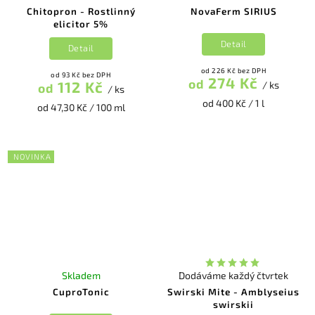
Chitopron - Rostlinný
NovaFerm SIRIUS
elicitor 5%
Detail
Detail
od 226 Kč bez DPH
od 93 Kč bez DPH
274 Kč
od
112 Kč
/ ks
od
/ ks
od 400 Kč / 1 l
od 47,30 Kč / 100 ml
NOVINKA
Skladem
Dodáváme každý čtvrtek
CuproTonic
Swirski Mite - Amblyseius
swirskii