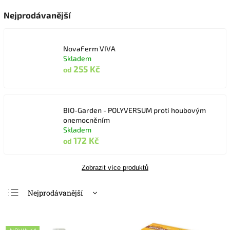
Nejprodávanější
NovaFerm VIVA
Skladem
255 Kč
od
BIO-Garden - POLYVERSUM proti houbovým
onemocněním
Skladem
172 Kč
od
Zobrazit více produktů
Nejprodávanější
Nejlevnější
Nejdražší