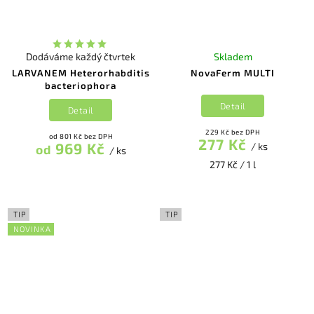
Dodáváme každý čtvrtek
Skladem
LARVANEM Heterorhabditis
NovaFerm MULTI
bacteriophora
Detail
Detail
229 Kč bez DPH
od 801 Kč bez DPH
277 Kč
969 Kč
/ ks
od
/ ks
277 Kč / 1 l
TIP
TIP
NOVINKA