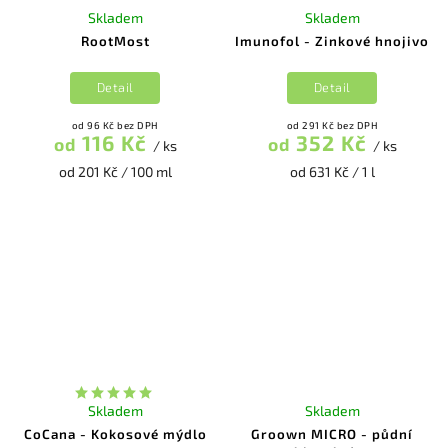
Skladem
Skladem
RootMost
Imunofol - Zinkové hnojivo
Detail
Detail
od 96 Kč bez DPH
od 291 Kč bez DPH
116 Kč
352 Kč
od
od
/ ks
/ ks
od 201 Kč / 100 ml
od 631 Kč / 1 l
Skladem
Skladem
CoCana - Kokosové mýdlo
Groown MICRO - půdní