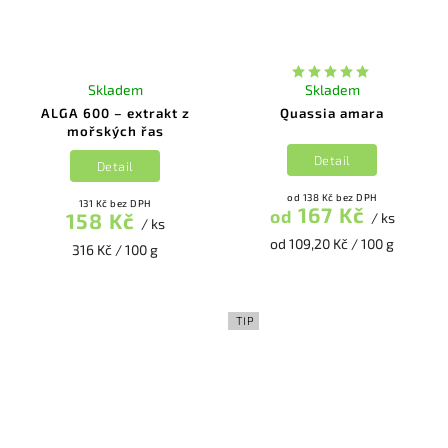
Skladem
Skladem
ALGA 600 – extrakt z
Quassia amara
mořských řas
Detail
Detail
od 138 Kč bez DPH
131 Kč bez DPH
167 Kč
od
158 Kč
/ ks
/ ks
od 109,20 Kč / 100 g
316 Kč / 100 g
TIP