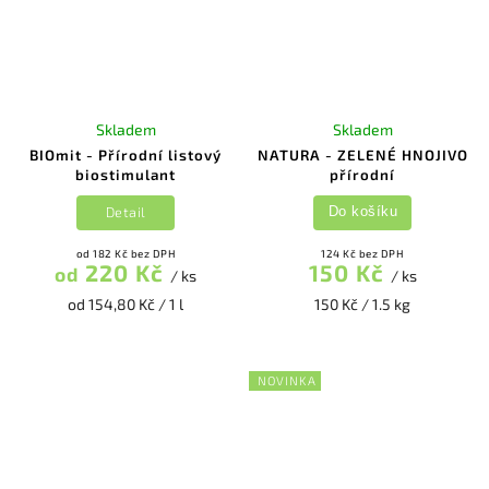
Skladem
Skladem
BIOmit - Přírodní listový
NATURA - ZELENÉ HNOJIVO
biostimulant
přírodní
Detail
Do košíku
od 182 Kč bez DPH
124 Kč bez DPH
220 Kč
150 Kč
od
/ ks
/ ks
od 154,80 Kč / 1 l
150 Kč / 1.5 kg
NOVINKA