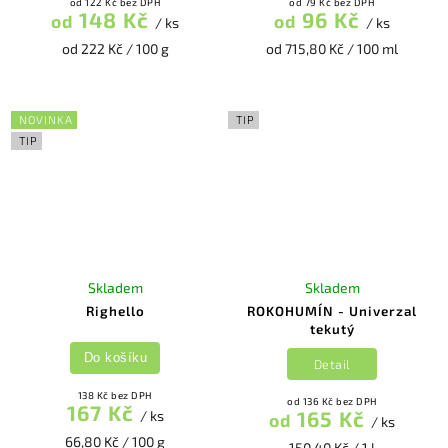
od 122 Kč bez DPH
od 79 Kč bez DPH
148 Kč
96 Kč
od
od
/ ks
/ ks
od 222 Kč / 100 g
od 715,80 Kč / 100 ml
NOVINKA
TIP
TIP
Skladem
Skladem
Righello
ROKOHUMÍN - Univerzal
tekutý
Do košíku
Detail
138 Kč bez DPH
od 136 Kč bez DPH
167 Kč
165 Kč
/ ks
od
/ ks
66,80 Kč / 100 g
150,40 Kč / 1 l