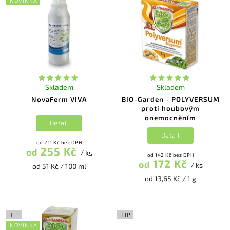
NOVINKA
Abecedně
Skladem
Skladem
NovaFerm VIVA
BIO-Garden - POLYVERSUM
proti houbovým
onemocněním
Detail
Detail
od 211 Kč bez DPH
255 Kč
od
/ ks
od 142 Kč bez DPH
172 Kč
od
/ ks
od 51 Kč / 100 ml
od 13,65 Kč / 1 g
TIP
TIP
NOVINKA