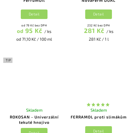
FerrumOil
NovaFerm DUAL
Detail
Detail
od 79 Kč bez DPH
232 Kč bez DPH
95 Kč
281 Kč
od
/ ks
/ ks
od 71,10 Kč / 100 ml
281 Kč / 1 l
TIP
Skladem
Skladem
ROKOSAN - Univerzální
FERRAMOL proti slimákům
tekuté hnojivo
Detail
Detail