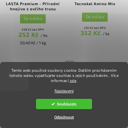
LASTA Premium - Přírodní
Tecnokel Amino Mix
hnojivo z ovčího trusu
Do košíku
Do košíku
291 Kč bez DPH
208 Kč bez DPH
352 Kč
252 Kč
/ ks
/ ks
50,40 Kč / 1 kg
TIP
Tento web používá soubory cookie. Dalším procházením
tohoto webu vyjadřujete souhlas s jejich používáním.. Více
informací
zde
.
Nastavení
Souhlasím
Skladem
Skladem
Odmítnout
VermiVital Eisenia humus -
Symbiom - PLANTASORB gel
Černé zlato