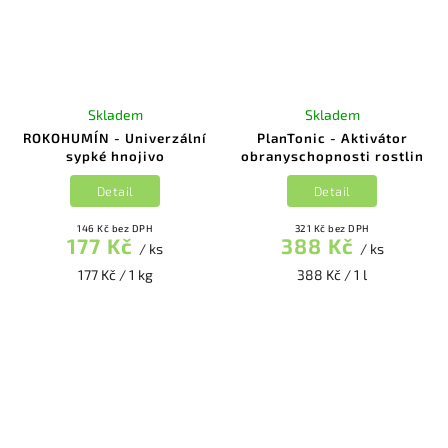
Skladem
Skladem
ROKOHUMÍN - Univerzální
PlanTonic - Aktivátor
sypké hnojivo
obranyschopnosti rostlin
Detail
Detail
146 Kč bez DPH
321 Kč bez DPH
177 Kč
388 Kč
/ ks
/ ks
177 Kč / 1 kg
388 Kč / 1 l