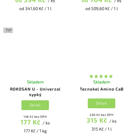
od
od
/ ks
/ ks
od 341,60 Kč / 1 l
od 509,60 Kč / 1 l
TIP
Skladem
Skladem
ROKOSAN U - Univerzal
Tecnokel Amino CaB
sypký
Detail
Detail
260 Kč bez DPH
146 Kč bez DPH
315 Kč
177 Kč
/ ks
/ ks
315 Kč / 1 l
177 Kč / 1 kg