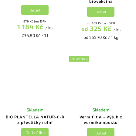
biovakcína
Detail
Detail
979 Kč bez DPH
od 269 Kč bez DPH
1 184 Kč
325 Kč
/ ks
od
/ ks
236,80 Kč / 1 l
od 555,70 Kč / 1 kg
NOVINKA
Skladem
Skladem
BIO PLANTELLA NATUR-F-R
VermiFit A - Výluh z
z přesličky rolní
vermikompostu
Detail
Do košíku