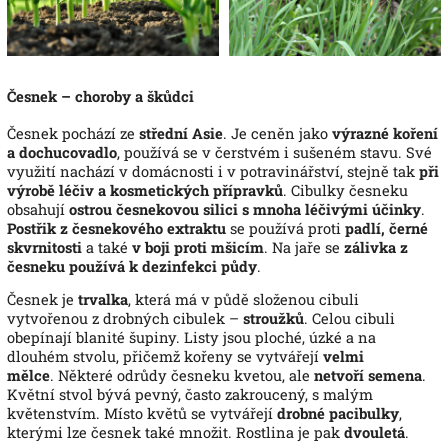
Česnek – choroby a škůdci
Česnek pochází ze
střední Asie
. Je ceněn jako
výrazné koření
a dochucovadlo
, používá se v čerstvém i sušeném stavu. Své
využití nachází v domácnosti i v potravinářství, stejně tak
při
výrobě léčiv a kosmetických přípravků
.
Cibulky česneku
obsahují
ostrou česnekovou silici s mnoha léčivými účinky
.
Postřik z česnekového extraktu
se používá proti
padlí, černé
skvrnitosti
a také
v boji proti mšicím
. Na jaře se
zálivka z
česneku používá k dezinfekci půdy
.
Česnek je
trvalka
, která má v půdě složenou cibuli
vytvořenou z drobných cibulek –
stroužků
. Celou cibuli
obepínají blanité šupiny. Listy jsou ploché, úzké a na
dlouhém stvolu, přičemž kořeny se vytvářejí
velmi
mělce
.
Některé odrůdy česneku kvetou, ale
netvoří semena
.
Květní stvol bývá pevný, často zakroucený, s malým
květenstvím. Místo květů se vytvářejí
drobné pacibulky
,
kterými lze česnek také množit. Rostlina je pak
dvouletá
.