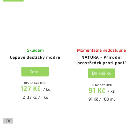
Skladem
Momentálně nedostupné
Lepové destičky modré
NATURA - Přírodní
prostředek proti padlí
Detail
Do košíku
105 Kč bez DPH
75 Kč bez DPH
127 Kč
91 Kč
/ ks
/ ks
21,17 Kč / 1 ks
91 Kč / 100 ml
TIP