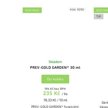
Kód:
9290
NOVINKA
NOVIN
TIP
Skladem
PREV-GOLD GARDEN® 30 ml
Do košíku
194 Kč bez DPH
235 Kč
/ ks
78,33 Kč / 10 ml
Dár
PREV-GOLD GARDEN® fungicidní,
Vánoc