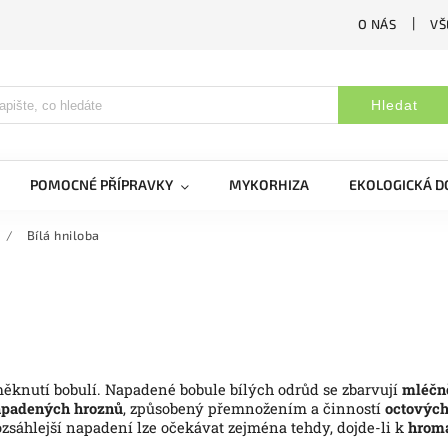
O NÁS
VŠ
Hledat
POMOCNÉ PŘÍPRAVKY
MYKORHIZA
EKOLOGICKÁ 
/
Bílá hniloba
ěknutí bobulí.
Napadené bobule bílých odrůd se zbarvují
mléčně
apadených hroznů
, způsobený přemnožením a činností
octových
zsáhlejší napadení lze očekávat zejména tehdy, dojde-li k
hroma