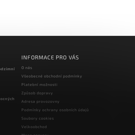
INFORMACE PRO VÁS
O nás
odzimní
Všeobecné obchodní podmínky
Platební možnosti
Způsob dopravy
vocných
Adresa provozovny
Podmínky ochrany osobních údajů
Soubory cookies
Velkoobchod