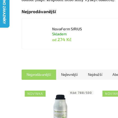
Nejprodávanější
NovaFerm SIRIUS
Skladem
274 Kč
od
Nejprodávanější
Nejlevnější
Nejdražší
Ab
Kód:
788/500
NOVINKA
NOVIN