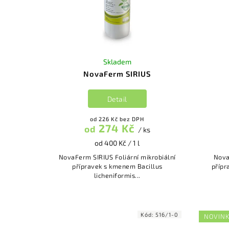
Skladem
NovaFerm SIRIUS
Detail
od 226 Kč bez DPH
274 Kč
od
/ ks
od 400 Kč / 1 l
NovaFerm SIRIUS Foliární mikrobiální
NovaFerm
přípravek s kmenem Bacillus
přípr
licheniformis...
Kód:
516/1-0
NOVIN