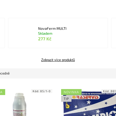
NovaFerm MULTI
Skladem
277 Kč
Zobrazit více produktů
ecedně
Kód:
85/1-0
Kód:
86
KA
NOVINKA
TIP