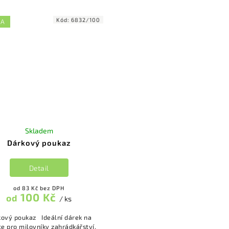
Kód:
6832/100
KA
Skladem
Dárkový poukaz
Detail
od 83 Kč bez DPH
100 Kč
od
/ ks
kový poukaz Ideální dárek na
e pro milovníky zahrádkářství,