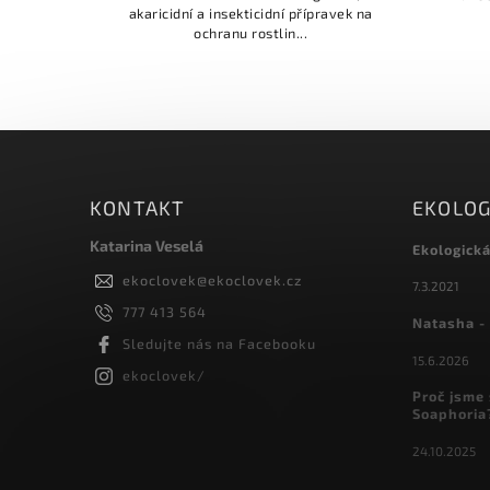
akaricidní a insekticidní přípravek na
ochranu rostlin...
KONTAKT
EKOLOG
Katarina Veselá
Ekologick
ekoclovek
@
ekoclovek.cz
7.3.2021
777 413 564
Natasha - 
Sledujte nás na Facebooku
15.6.2026
ekoclovek/
Proč jsme 
Soaphoria
24.10.2025