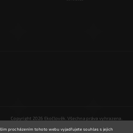
Copyright 2026
Ekočlověk
. Všechna práva vyhrazena.
Upravit nastavení cookies
ším procházením tohoto webu vyjadřujete souhlas s jejich