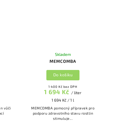
Skladem
MEMCOMBA
Do košíku
1 400 Kč bez DPH
1 694 Kč
/ liter
1 694 Kč / 1 l
MEMCOMBA pomocný přípravek pro
cí
podporu zdravotního stavu rostlin
stimuluje...