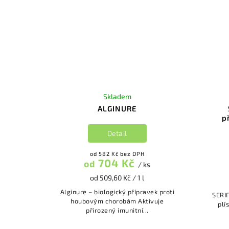
Skladem
ALGINURE
p
Detail
od 582 Kč bez DPH
704 Kč
od
/ ks
od 509,60 Kč / 1 l
Alginure – biologický přípravek proti
SERIF
houbovým chorobám Aktivuje
plísním Biolog
přirozený imunitní...