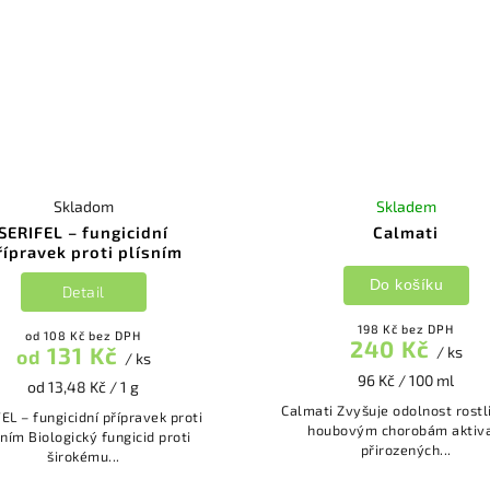
Skladom
Skladem
SERIFEL – fungicidní
Calmati
řípravek proti plísním
Do košíku
Detail
198 Kč bez DPH
od 108 Kč bez DPH
240 Kč
131 Kč
/ ks
od
/ ks
96 Kč / 100 ml
od 13,48 Kč / 1 g
Calmati Zvyšuje odolnost rostlin vůči
EL – fungicidní přípravek proti
houbovým chorobám aktiva
ický fungicid proti
přirozených...
širokému...