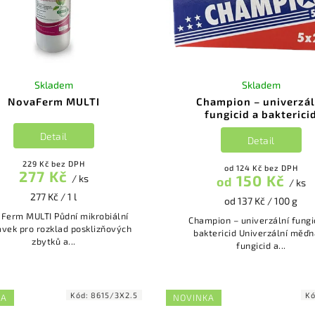
Skladem
Skladem
NovaFerm MULTI
Champion – univerzál
fungicid a bakterici
Detail
Detail
229 Kč bez DPH
od 124 Kč bez DPH
277 Kč
150 Kč
/ ks
od
/ ks
277 Kč / 1 l
od 137 Kč / 100 g
 MULTI Půdní mikrobiální
Champion – univerzální fungi
avek pro rozklad posklizňových
baktericid Univerzální měďnatý
zbytků a...
fungicid a...
Kód:
8615/3X2.5
K
KA
NOVINKA