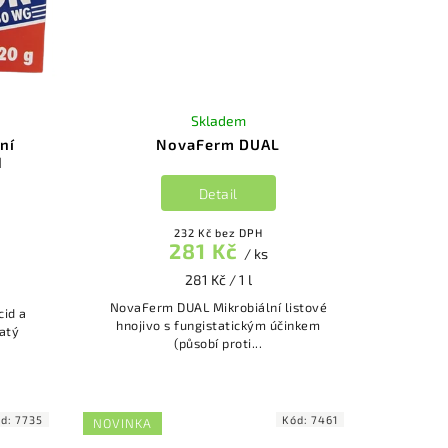
Skladem
ní
NovaFerm DUAL
d
Detail
232 Kč bez DPH
281 Kč
/ ks
281 Kč / 1 l
NovaFerm DUAL Mikrobiální listové
cid a
hnojivo s fungistatickým účinkem
(působí proti...
ód:
7735
Kód:
7461
NOVINKA