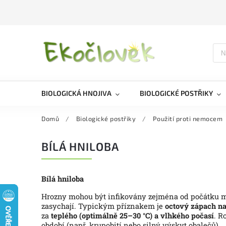
BIOLOGICKÁ HNOJIVA
BIOLOGICKÉ POSTŘIKY
Domů
/
Biologické postřiky
/
Použití proti nemocem
BÍLÁ HNILOBA
Bílá hniloba
Hrozny mohou být infikovány zejména od počátku m
zasychají.
Typickým příznakem je
octový zápach n
za
teplého (optimálně 25–30 °C) a vlhkého počasí
.
Ro
období (např. krupobití nebo silný výskyt obalečů).