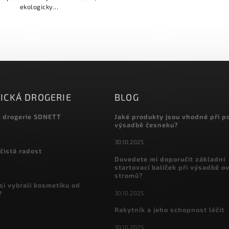
ekologicky...
ICKÁ DROGERIE
BLOG
á drogerie SONETT
Jaké produkty jsou vhodné při p
výsadbě česneku?
30.10.2025
čistá radost
Dovedete mi doporučit základní
startovací balíček při výsadbě o
stromů?
si vybrali kosmetiku od
30.10.2025
?
Rakytník a jeho schopnost léčit
30.10.2025