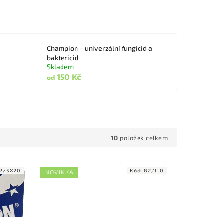
Champion – univerzální fungicid a
baktericid
Skladem
150 Kč
od
10
položek celkem
12/5X20
Kód:
82/1-0
NOVINKA