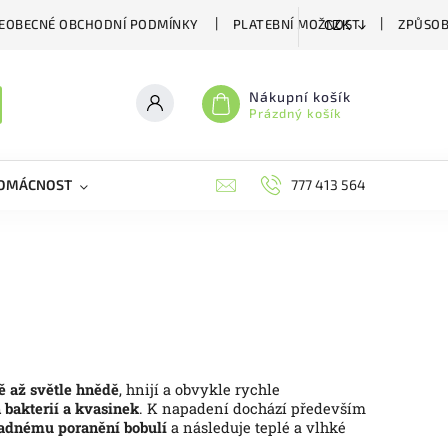
EOBECNÉ OBCHODNÍ PODMÍNKY
PLATEBNÍ MOŽNOSTI
ZPŮSOB
CZK
Nákupní košík
Prázdný košík
DOMÁCNOST
VČELÍ LÉČIVA
BIOAGENS
777 413 564
PLAŠIČE A
 až světle hnědě
, hnijí a obvykle rychle
 bakterií a kvasinek
.
K napadení dochází především
dnému poranění bobulí
a následuje teplé a vlhké