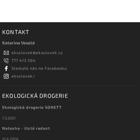
KONTAKT
Katarina Veselá
ekoclovek
@
ekoclovek.cz
777 413 564
Sledujte nás na Facebooku
ekoclovek/
EKOLOGICKÁ DROGERIE
Ekologická drogerie SONETT
7.3.2021
Natasha - čistá radost
15.6.2026