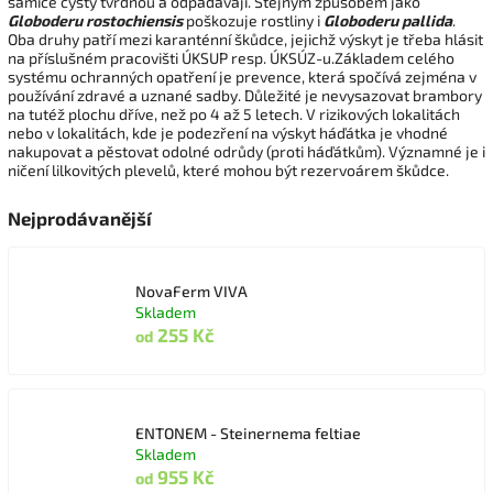
samice cysty tvrdnou a odpadávají. Stejným způsobem jako
Globoderu rostochiensis
poškozuje rostliny i
Globoderu pallida
.
Oba druhy patří mezi karanténní škůdce, jejichž výskyt je třeba hlásit
na příslušném pracovišti ÚKSUP resp. ÚKSÚZ-u.Základem celého
systému ochranných opatření je prevence, která spočívá zejména v
používání zdravé a uznané sadby. Důležité je nevysazovat brambory
na tutéž plochu dříve, než po 4 až 5 letech. V rizikových lokalitách
nebo v lokalitách, kde je podezření na výskyt háďátka je vhodné
nakupovat a pěstovat odolné odrůdy (proti háďátkům). Významné je i
ničení lilkovitých plevelů, které mohou být rezervoárem škůdce.
Nejprodávanější
NovaFerm VIVA
Skladem
255 Kč
od
ENTONEM - Steinernema feltiae
Skladem
955 Kč
od