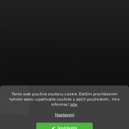
Tento web používá soubory cookie. Dalším procházením
Sledovat na Instagramu
tohoto webu vyjadřujete souhlas s jejich používáním.. Více
informací
zde
.
Nastavení
Copyright 2026
Ekočlověk
. Všechna práva vyhrazena.
Upravit nastavení cookies
Souhlasím