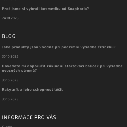
Proč jsme si vybrali kosmetiku od Soaphoria?
24.10.2025
BLOG
Jaké produkty jsou vhodné při podzimní výsadbě česneku?
30.10.2025
Dovedete mi doporučit základní startovací balíček při výsadbě
ovocných stromů?
30.10.2025
Rakytník a jeho schopnost léčit
30.10.2025
INFORMACE PRO VÁS
O nás