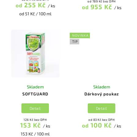
od 789 Kč bez DPH
255 Kč
od
955 Kč
/ ks
od
/ ks
od 51 Kč / 100 ml
NOVINKA
TIP
Skladem
Skladem
SOFTGUARD
Dárkový poukaz
Detail
Detail
126 Kč bez DPH
od 83 Kč bez DPH
153 Kč
100 Kč
od
/ ks
/ ks
153 Kč / 100 ml