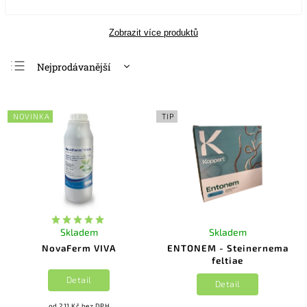
Zobrazit více produktů
Nejprodávanější
Nejlevnější
Nejdražší
NOVINKA
TIP
Abecedně
Skladem
Skladem
NovaFerm VIVA
ENTONEM - Steinernema
feltiae
Detail
Detail
od 211 Kč bez DPH