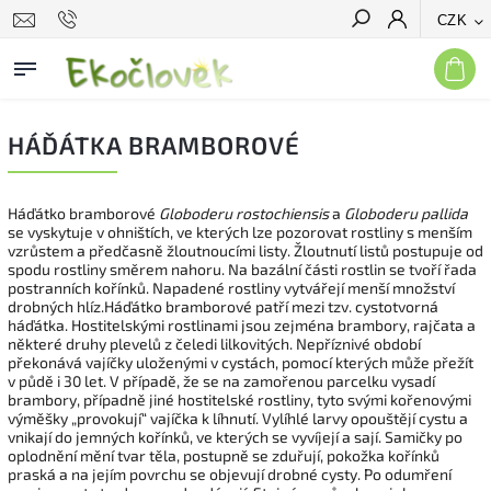
CZK
Hledat
HÁĎÁTKA BRAMBOROVÉ
Háďátko bramborové
Globoderu rostochiensis
a
Globoderu pallida
se vyskytuje v ohništích, ve kterých lze pozorovat rostliny s menším
vzrůstem a předčasně žloutnoucími listy. Žloutnutí listů postupuje od
spodu rostliny směrem nahoru. Na bazální části rostlin se tvoří řada
postranních kořínků. Napadené rostliny vytvářejí menší množství
drobných hlíz.Háďátko bramborové patří mezi tzv. cystotvorná
háďátka. Hostitelskými rostlinami jsou zejména brambory, rajčata a
některé druhy plevelů z čeledi lilkovitých. Nepříznivé období
překonává vajíčky uloženými v cystách, pomocí kterých může přežít
v půdě i 30 let. V případě, že se na zamořenou parcelku vysadí
brambory, případně jiné hostitelské rostliny, tyto svými kořenovými
výměšky „provokují“ vajíčka k líhnutí. Vylíhlé larvy opouštějí cystu a
vnikají do jemných kořínků, ve kterých se vyvíjejí a sají. Samičky po
oplodnění mění tvar těla, postupně se zduřují, pokožka kořínků
praská a na jejím povrchu se objevují drobné cysty. Po odumření