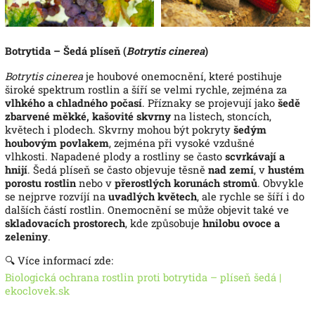
Botrytida – Šedá plíseň (
Botrytis cinerea
)
Botrytis cinerea
je houbové onemocnění, které postihuje
široké spektrum rostlin a šíří se velmi rychle, zejména za
vlhkého a chladného počasí
.
Příznaky se projevují jako
šedě
zbarvené měkké, kašovité skvrny
na listech, stoncích,
květech i plodech.
Skvrny mohou být pokryty
šedým
houbovým povlakem
, zejména při vysoké vzdušné
vlhkosti.
Napadené plody a rostliny se často
scvrkávají a
hnijí
.
Šedá plíseň se často objevuje těsně
nad zemí
, v
hustém
porostu rostlin
nebo v
přerostlých korunách stromů
.
Obvykle
se nejprve rozvíjí na
uvadlých květech
, ale rychle se šíří i do
dalších částí rostlin.
Onemocnění se může objevit také ve
skladovacích prostorech
, kde způsobuje
hnilobu ovoce a
zeleniny
.
🔍 Více informací zde:
Biologická ochrana rostlin proti botrytida – plíseň šedá |
ekoclovek.sk