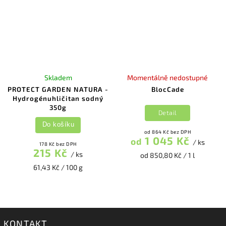
Skladem
Momentálně nedostupné
PROTECT GARDEN NATURA -
BlocCade
Hydrogénuhličitan sodný
350g
Detail
Do košíku
od 864 Kč bez DPH
1 045 Kč
od
/ ks
178 Kč bez DPH
215 Kč
/ ks
od 850,80 Kč / 1 l
61,43 Kč / 100 g
KONTAKT