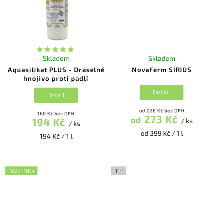
Skladem
Skladem
Aquasilikat PLUS - Draselné
NovaFerm SIRIUS
hnojivo proti padlí
Detail
Detail
od 226 Kč bez DPH
160 Kč bez DPH
273 Kč
od
194 Kč
/ ks
/ ks
od 399 Kč / 1 l
194 Kč / 1 l
NOVINKA
TIP