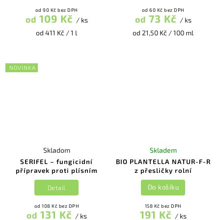
od 90 Kč bez DPH
od 60 Kč bez DPH
109 Kč
73 Kč
od
od
/ ks
/ ks
od 411 Kč / 1 l
od 21,50 Kč / 100 ml
NOVINKA
Skladom
Skladem
SERIFEL – fungicidní
BIO PLANTELLA NATUR-F-R
přípravek proti plísním
z přesličky rolní
Detail
Do košíku
od 108 Kč bez DPH
158 Kč bez DPH
131 Kč
191 Kč
od
/ ks
/ ks