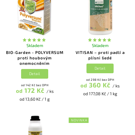
Abecedně
Skladem
Skladem
BIO-Garden - POLYVERSUM
VITISAN – proti padlí a
proti houbovým
plísni šedé
onemocněním
Detail
Detail
od 298 Kč bez DPH
360 Kč
od
od 142 Kč bez DPH
/ ks
172 Kč
od
/ ks
od 177,08 Kč / 1 kg
od 13,60 Kč / 1 g
NOVINKA