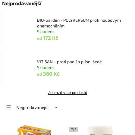
Nejprodávanější
BIO-Garden - POLYVERSUM proti houbovým
onemocněním
Skladem
172 Kč
od
VITISAN – proti padlí a plísni šedé
Skladem
360 Kč
od
Zobrazit více produktů
Nejprodávanější
Nejlevnější
Nejdražší
TIP