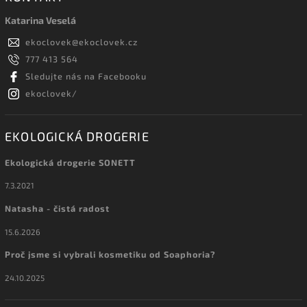
Katarina Veselá
ekoclovek
@
ekoclovek.cz
777 413 564
Sledujte nás na Facebooku
ekoclovek/
EKOLOGICKÁ DROGERIE
Ekologická drogerie SONETT
7.3.2021
Natasha - čistá radost
15.6.2026
Proč jsme si vybrali kosmetiku od Soaphoria?
24.10.2025