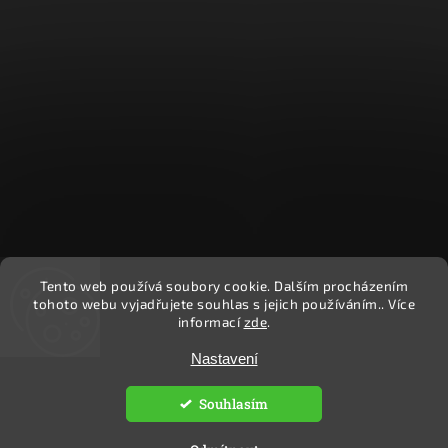
Tento web používá soubory cookie. Dalším procházením
Sledovat na Instagramu
tohoto webu vyjadřujete souhlas s jejich používáním.. Více
informací
zde
.
Copyright 2026
Ekočlověk
. Všechna práva vyhrazena.
Nastavení
Upravit nastavení cookies
Souhlasím
Vytvořil
Shoptet
| Design
Shoptak.cz.