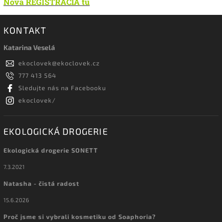
Nová REGISTRÁCIA tu
KONTAKT
Katarina Veselá
ekoclovek
@
ekoclovek.cz
777 413 564
Sledujte nás na Facebooku
ekoclovek/
EKOLOGICKÁ DROGERIE
Ekologická drogerie SONETT
7.3.2021
Natasha - čistá radost
15.6.2026
Proč jsme si vybrali kosmetiku od Soaphoria?