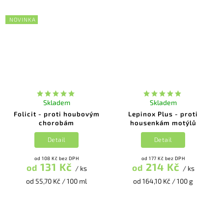
NOVINKA
Skladem
Skladem
Folicit - proti houbovým
Lepinox Plus - proti
chorobám
housenkám motýlů
Detail
Detail
od 108 Kč bez DPH
od 177 Kč bez DPH
131 Kč
214 Kč
od
od
/ ks
/ ks
od 55,70 Kč / 100 ml
od 164,10 Kč / 100 g