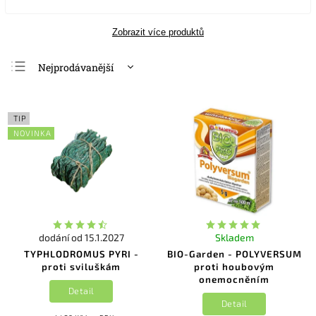
Zobrazit více produktů
Nejprodávanější
Nejlevnější
Nejdražší
TIP
Abecedně
NOVINKA
dodání od 15.1.2027
Skladem
TYPHLODROMUS PYRI -
BIO-Garden - POLYVERSUM
proti sviluškám
proti houbovým
onemocněním
Detail
Detail