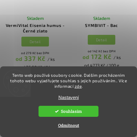
Skladem
Skladem
VermiVital Eisenia humus -
SYMBIVIT - Bac
Černé zlato
Detail
Detail
od 142 Kč bez DPH
od 279 Kč bez DPH
172 Kč
od
337 Kč
/ ks
od
/ ks
od 47,73 Kč / 100 g
od 26,50 Kč / 1 l
Tento web používá soubory cookie. Dalším procházením
tohoto webu vyjadřujete souhlas s jejich používáním.. Více
informací
zde
.
NOVINKA
Nastavení
Souhlasím
Odmítnout