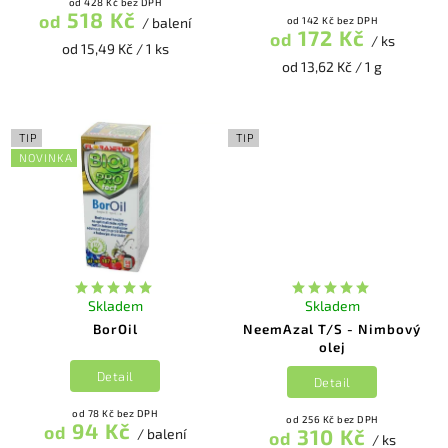
od 428 Kč bez DPH
518 Kč
od
/ balení
od 142 Kč bez DPH
172 Kč
od
/ ks
od 15,49 Kč / 1 ks
od 13,62 Kč / 1 g
TIP
TIP
NOVINKA
Skladem
Skladem
BorOil
NeemAzal T/S - Nimbový
olej
Detail
Detail
od 78 Kč bez DPH
od 256 Kč bez DPH
94 Kč
od
310 Kč
/ balení
od
/ ks