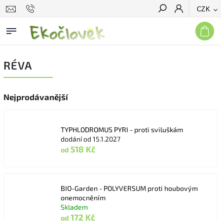
CZK
Hledat
RÉVA
Nejprodávanější
TYPHLODROMUS PYRI - proti sviluškám
dodání od 15.1.2027
518 Kč
od
BIO-Garden - POLYVERSUM proti houbovým
onemocněním
Skladem
172 Kč
od