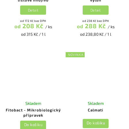
listové hnojivo
výluh
Detail
Detail
od 172 Kč bez DPH
od 238 Kč bez DPH
208 Kč
288 Kč
od
od
/ ks
/ ks
od 315 Kč / 1 l
od 238,80 Kč / 1 l
NOVINKA
Skladem
Skladem
Fitobact - Mikrobiologický
Calmati
přípravek
Do košíku
Do košíku