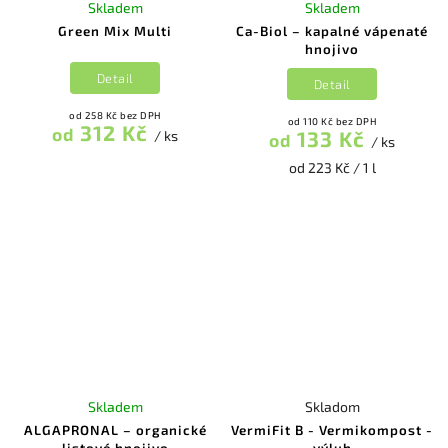
Skladem
Skladem
Green Mix Multi
Ca-Biol – kapalné vápenaté
hnojivo
Detail
Detail
od 258 Kč bez DPH
od 110 Kč bez DPH
312 Kč
od
133 Kč
/ ks
od
/ ks
od 223 Kč / 1 l
Skladem
Skladom
ALGAPRONAL – organické
VermiFit B - Vermikompost -