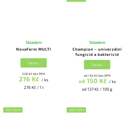
Skladem
Skladem
NovaFerm MULTI
Champion – univerzální
fungicid a baktericid
Detail
Detail
228 Kč bez DPH
od 124 Kč bez DPH
276 Kč
150 Kč
/ ks
od
/ ks
276 Kč / 1 l
od 137 Kč / 100 g
NOVINKA
NOVINKA