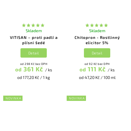
Skladem
Skladem
VITISAN – proti padlí a
Chitopron - Rostlinný
plísni šedé
elicitor 5%
Detail
Detail
od 298 Kč bez DPH
od 92 Kč bez DPH
361 Kč
111 Kč
od
od
/ ks
/ ks
od 177,20 Kč / 1 kg
od 47,20 Kč / 100 ml
NOVINKA
NOVINKA