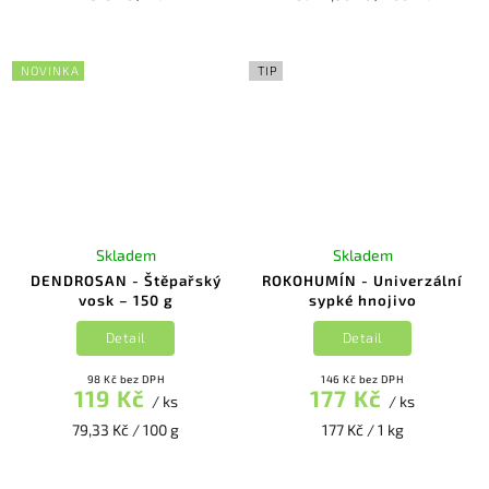
NOVINKA
TIP
Skladem
Skladem
DENDROSAN - Štěpařský
ROKOHUMÍN - Univerzální
vosk – 150 g
sypké hnojivo
Detail
Detail
98 Kč bez DPH
146 Kč bez DPH
119 Kč
177 Kč
/ ks
/ ks
79,33 Kč / 100 g
177 Kč / 1 kg