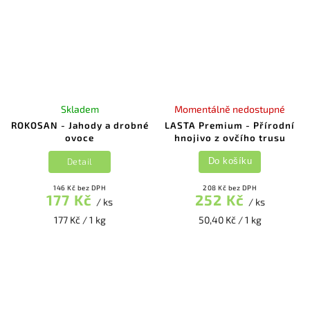
Skladem
Momentálně nedostupné
ROKOSAN - Jahody a drobné
LASTA Premium - Přírodní
ovoce
hnojivo z ovčího trusu
Detail
Do košíku
146 Kč bez DPH
208 Kč bez DPH
177 Kč
252 Kč
/ ks
/ ks
177 Kč / 1 kg
50,40 Kč / 1 kg