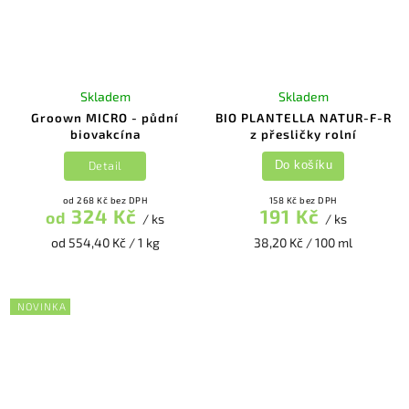
Skladem
Skladem
Groown MICRO - půdní
BIO PLANTELLA NATUR-F-R
biovakcína
z přesličky rolní
Detail
Do košíku
od 268 Kč bez DPH
158 Kč bez DPH
324 Kč
191 Kč
od
/ ks
/ ks
od 554,40 Kč / 1 kg
38,20 Kč / 100 ml
NOVINKA