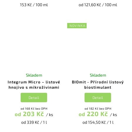
153 Kč / 100 ml
od 121,60 Kč / 100 ml
NOVINKA
Skladem
Skladem
Integrum Micro – listové
BIOmit - Přírodní listový
hnojivo s mikroživinami
biostimulant
Detail
Detail
od 168 Kč bez DPH
od 182 Kč bez DPH
203 Kč
220 Kč
od
od
/ ks
/ ks
od 339 Kč / 1 l
od 154,50 Kč / 1 l