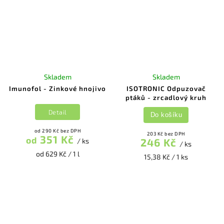
Skladem
Skladem
Imunofol - Zinkové hnojivo
ISOTRONIC Odpuzovač
ptáků - zrcadlový kruh
Detail
Do košíku
od 290 Kč bez DPH
203 Kč bez DPH
351 Kč
od
246 Kč
/ ks
/ ks
od 629 Kč / 1 l
15,38 Kč / 1 ks