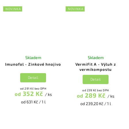
NOVINKA
NOVINKA
Skladem
Skladem
Imunofol - Zinkové hnojivo
VermiFit A - Výluh z
vermikompostu
Detail
Detail
od 291 Kč bez DPH
od 239 Kč bez DPH
352 Kč
od
289 Kč
/ ks
od
/ ks
od 631 Kč / 1 l
od 239,20 Kč / 1 l