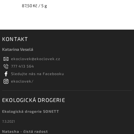
87,50 Kč / 5 g
KONTAKT
Katarina Veselá
ekoclovek
@
ekoclovek.cz
777 413 564
Sledujte nás na Facebooku
ekoclovek/
EKOLOGICKÁ DROGERIE
Ekologická drogerie SONETT
7.3.2021
Natasha - čistá radost