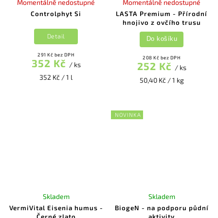
Momentálně nedostupné
Momentálně nedostupné
Controlphyt Si
LASTA Premium - Přírodní
hnojivo z ovčího trusu
Detail
Do košíku
291 Kč bez DPH
208 Kč bez DPH
352 Kč
252 Kč
/ ks
/ ks
352 Kč / 1 l
50,40 Kč / 1 kg
NOVINKA
Skladem
Skladem
VermiVital Eisenia humus -
BiogeN - na podporu půdní
Černé zlato
aktivity