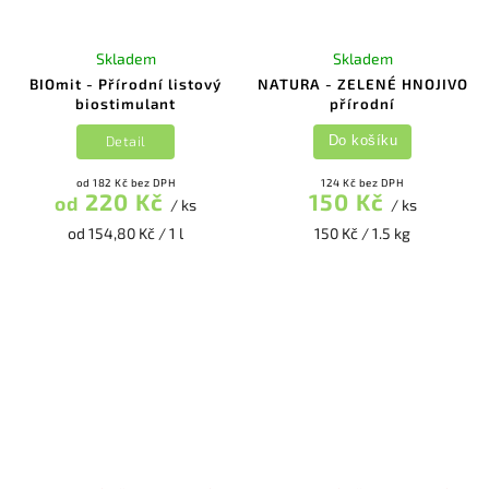
Skladem
Skladem
BIOmit - Přírodní listový
NATURA - ZELENÉ HNOJIVO
biostimulant
přírodní
Detail
Do košíku
od 182 Kč bez DPH
124 Kč bez DPH
220 Kč
150 Kč
od
/ ks
/ ks
od 154,80 Kč / 1 l
150 Kč / 1.5 kg