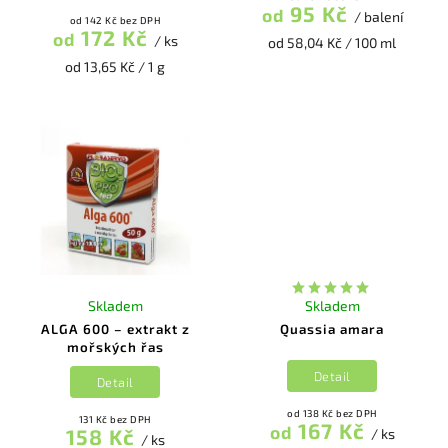
95 Kč
od
/ balení
od 142 Kč bez DPH
172 Kč
od
/ ks
od 58,04 Kč / 100 ml
od 13,65 Kč / 1 g
Skladem
Skladem
ALGA 600 – extrakt z
Quassia amara
mořských řas
Detail
Detail
od 138 Kč bez DPH
131 Kč bez DPH
167 Kč
od
158 Kč
/ ks
/ ks