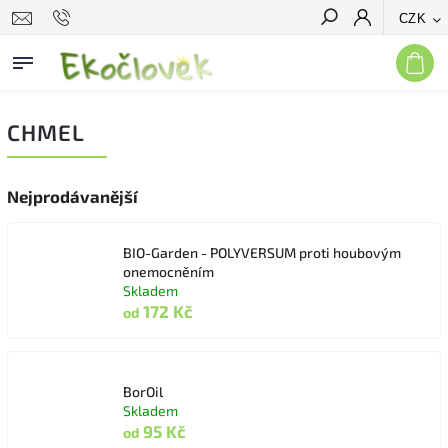
CZK
Hledat
CHMEL
Nejprodávanější
BIO-Garden - POLYVERSUM proti houbovým
onemocněním
Skladem
172 Kč
od
BorOil
Skladem
95 Kč
od