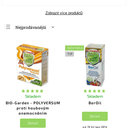
Zobrazit více produktů
Nejprodávanější
Nejlevnější
Nejdražší
NOVINKA
Abecedně
TIP
Skladem
Skladem
BIO-Garden - POLYVERSUM
BorOil
proti houbovým
onemocněním
Detail
Detail
od 79 Kč bez DPH