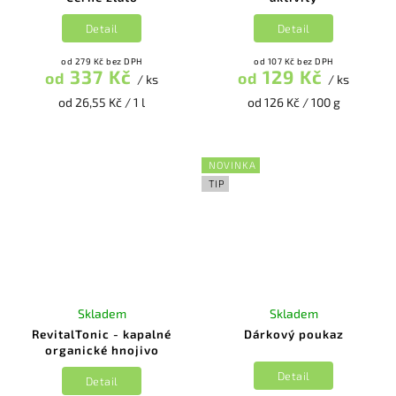
Detail
Detail
od 279 Kč bez DPH
od 107 Kč bez DPH
337 Kč
129 Kč
od
od
/ ks
/ ks
od 26,55 Kč / 1 l
od 126 Kč / 100 g
NOVINKA
TIP
Skladem
Skladem
RevitalTonic - kapalné
Dárkový poukaz
organické hnojivo
Detail
Detail