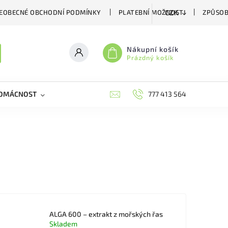
EOBECNÉ OBCHODNÍ PODMÍNKY
PLATEBNÍ MOŽNOSTI
ZPŮSOB
CZK
Nákupní košík
Prázdný košík
DOMÁCNOST
VČELÍ LÉČIVA
BIOAGENS
777 413 564
PLAŠIČE A
ALGA 600 – extrakt z mořských řas
Skladem