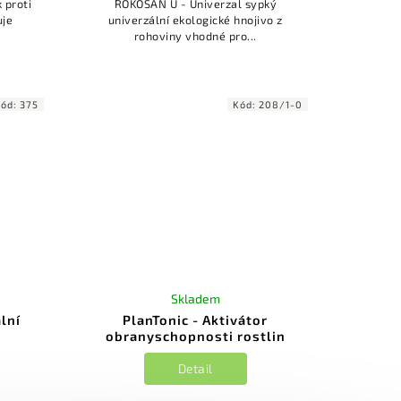
 proti
ROKOSAN U - Univerzal sypký
univerzální ekologické hnojivo z
rohoviny vhodné pro...
Kód:
375
Kód:
208/1-0
Skladem
lní
PlanTonic - Aktivátor
obranyschopnosti rostlin
Detail