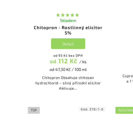
Skladem
Chitopron - Rostlinný elicitor
5%
Detail
od 93 Kč bez DPH
112 Kč
od
/ ks
od 47,30 Kč / 100 ml
CuproTonic Obsahu
Chitopron Obsahuje chitosan
a 1
hydrochlorid – silný přírodní elicitor
Aktivuje...
Kód:
378/1-0
TIP
NOVIN