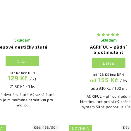
Skladem
Skladem
epové destičky žluté
AGRIFUL – půdní
biostimulant
Detail
Detail
107 Kč bez DPH
od 128 Kč bez DPH
129 Kč
155 Kč
/ ks
od
/ ks
21,50 Kč / 1 ks
od 29,10 Kč / 100 ml
estičky žluté Výrazná žlutá
AGRIFUL – přírodní půdní
a je mimořádně atraktivní pro
biostimulant pro silný koře
mnoho...
systém Silně podporuje růs
Kód:
468/50-
Kód
KA
NOVINKA