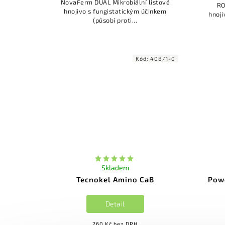
NovaFerm DUAL Mikrobiální listové
RO
hnojivo s fungistatickým účinkem
hnojivo ekologické orga
(působí proti...
Kód:
408/1-0
Skladem
Tecnokel Amino CaB
Pow
Detail
260 Kč bez DPH