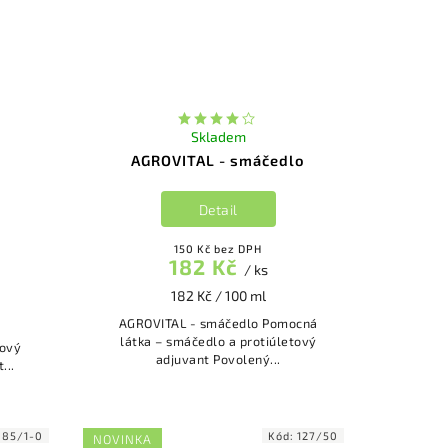
Skladem
AGROVITAL - smáčedlo
Detail
150 Kč bez DPH
182 Kč
/ ks
182 Kč / 100 ml
AGROVITAL - smáčedlo Pomocná
látka – smáčedlo a protiúletový
nový
adjuvant Povolený...
t...
:
85/1-0
Kód:
127/50
NOVINKA