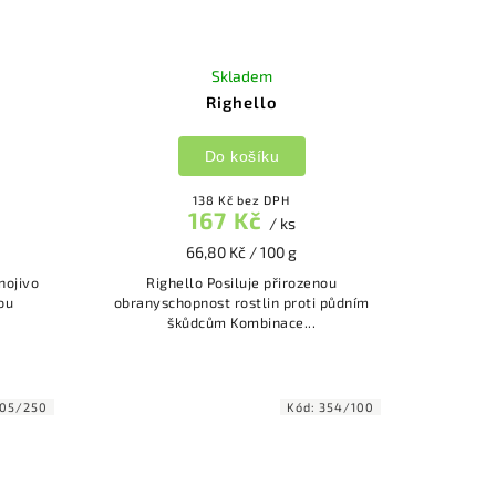
Skladem
Righello
Do košíku
138 Kč bez DPH
167 Kč
/ ks
66,80 Kč / 100 g
nojivo
Righello Posiluje přirozenou
ou
obranyschopnost rostlin proti půdním
škůdcům Kombinace...
05/250
Kód:
354/100