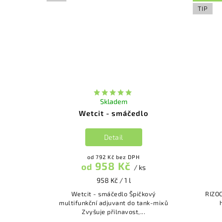
TIP
Skladem
Wetcit - smáčedlo
Detail
od 792 Kč bez DPH
958 Kč
od
/ ks
958 Kč / 1 l
Wetcit - smáčedlo Špičkový
RIZOCORE přirozen
multifunkční adjuvant do tank-mixů
Zvyšuje přilnavost,...