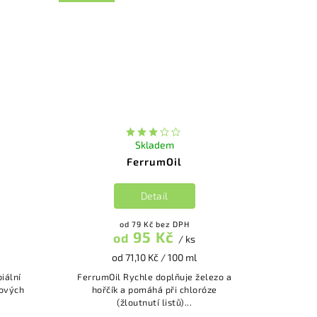
Skladem
FerrumOil
Detail
od 79 Kč bez DPH
95 Kč
od
/ ks
od 71,10 Kč / 100 ml
FerrumOil Rychle doplňuje železo a
ňových
hořčík a pomáhá při chloróze
(žloutnutí listů)...