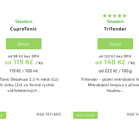
Skladem
Skladem
CuproTonic
Trifender
Detail
Detail
od 98 Kč bez DPH
od 122 Kč bez DPH
119 Kč
148 Kč
od
od
/ ks
/ ks
119 Kč / 100 ml
od 222 Kč / 100 g
je 5,3 % mědi (Cu)
Trifender - půdní mikrobiální h
 % zinku (Zn) ve formě rychle
Mikrobiální hnojivo s účinn
vstřebatelných...
houbou...
Kód:
157/6KS
Kód:
4
KA
NOVINKA