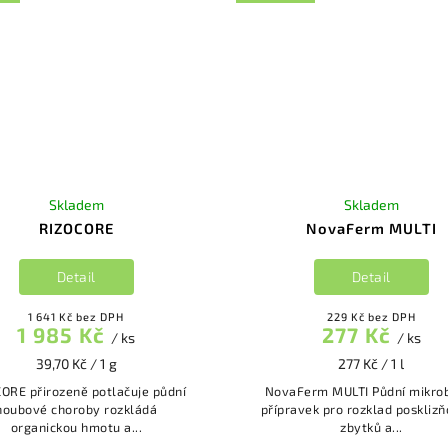
Skladem
Skladem
RIZOCORE
NovaFerm MULTI
Detail
Detail
1 641 Kč bez DPH
229 Kč bez DPH
1 985 Kč
277 Kč
/ ks
/ ks
39,70 Kč / 1 g
277 Kč / 1 l
ě potlačuje půdní
NovaFerm MULTI Půdní mikrobiální
houbové choroby rozkládá
přípravek pro rozklad poskliz
organickou hmotu a...
zbytků a...