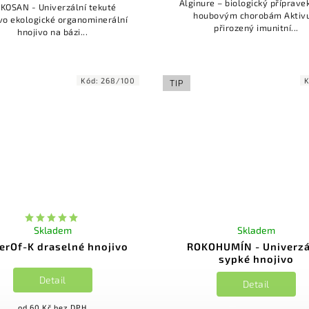
Alginure – biologický přípravek
KOSAN - Univerzální tekuté
houbovým chorobám Aktivuje
nominerální
přirozený imunitní...
hnojivo na bázi...
Kód:
268/100
TIP
Skladem
Skladem
erOf-K draselné hnojivo
ROKOHUMÍN - Univerzá
sypké hnojivo
Detail
Detail
od 60 Kč bez DPH