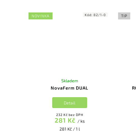
Kód:
82/1-0
NOVINKA
TIP
Skladem
NovaFerm DUAL
R
Detail
232 Kč bez DPH
281 Kč
/ ks
281 Kč / 1 l