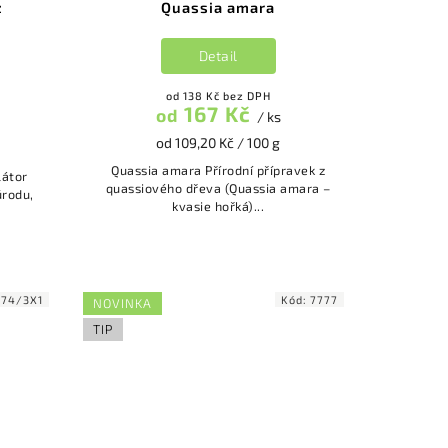
z
Quassia amara
Detail
od 138 Kč bez DPH
167 Kč
od
/ ks
od 109,20 Kč / 100 g
Quassia amara Přírodní přípravek z
quassiového dřeva (Quassia amara –
úrodu,
kvasie hořká)...
274/3X1
Kód:
7777
NOVINKA
TIP