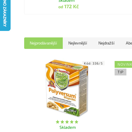
Skladem
172 Kč
od
Nejprodávanější
Nejlevnější
Nejdražší
Ab
Kód:
336/5
NOVIN
TIP
Skladem