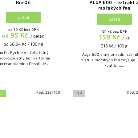
BorOil
ALGA 600 – extrakt 
mořských řas
Detail
Detail
od 79 Kč bez DPH
131 Kč bez DPH
95 Kč
od
158 Kč
/ balení
/ ks
od 58,04 Kč / 100 ml
316 Kč / 100 g
l Rychle vstřebatelný,
Alga 600 silný přírodní stimulátor
odorozpustný bór ve formě
růstu z mořských řas zvyšuje 
oretanolaminu Obsahuje...
kvalitu a...
Kód:
223/100
Kód:
KA
TIP