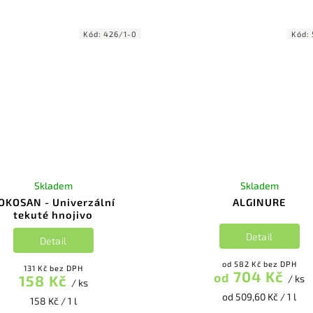
Kód:
426/1-0
Kód:
Skladem
Skladem
OKOSAN - Univerzální
ALGINURE
tekuté hnojivo
Detail
Detail
od 582 Kč bez DPH
131 Kč bez DPH
704 Kč
od
158 Kč
/ ks
/ ks
od 509,60 Kč / 1 l
158 Kč / 1 l