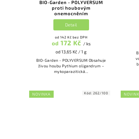
BIO-Garden - POLYVERSUM
proti houbovým
onemocněním
Detail
od 142 Kč bez DPH
172 Kč
od
/ ks
od 13,65 Kč / 1 g
BorOi
v
BIO-Garden - POLYVERSUM Obsahuje
b
živou houbu Pythium oligandrum –
mykoparazitická...
Kód:
262/100
NOVINKA
NOVIN