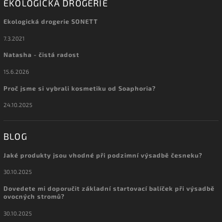
EKOLOGICKÁ DROGERIE
Ekologická drogerie SONETT
7.3.2021
Natasha - čistá radost
15.6.2026
Proč jsme si vybrali kosmetiku od Soaphoria?
24.10.2025
BLOG
Jaké produkty jsou vhodné při podzimní výsadbě česneku?
30.10.2025
Dovedete mi doporučit základní startovací balíček při výsadbě
ovocných stromů?
30.10.2025