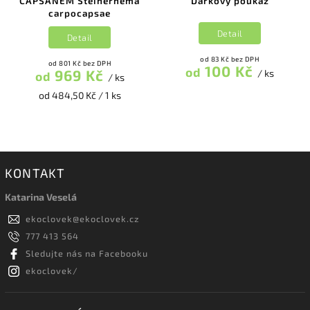
CAPSANEM Steinernema
Dárkový poukaz
carpocapsae
Detail
Detail
od 83 Kč bez DPH
od 801 Kč bez DPH
100 Kč
od
969 Kč
/ ks
od
/ ks
od 484,50 Kč / 1 ks
KONTAKT
Katarina Veselá
ekoclovek
@
ekoclovek.cz
777 413 564
Sledujte nás na Facebooku
ekoclovek/