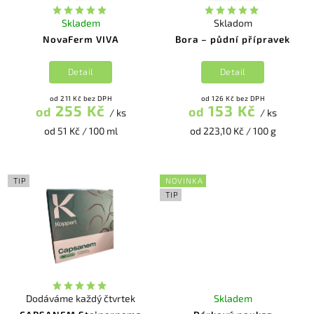
Skladem
Skladom
NovaFerm VIVA
Bora – půdní přípravek
Detail
Detail
od 211 Kč bez DPH
od 126 Kč bez DPH
255 Kč
153 Kč
od
od
/ ks
/ ks
od 51 Kč / 100 ml
od 223,10 Kč / 100 g
TIP
NOVINKA
TIP
Dodáváme každý čtvrtek
Skladem