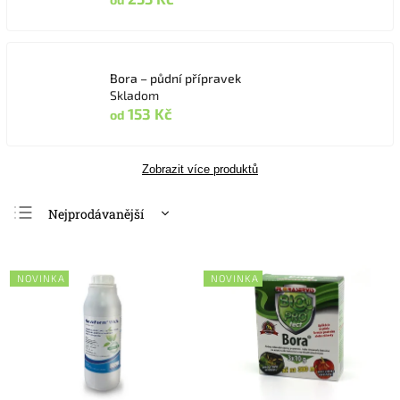
Bora – půdní přípravek
Skladom
153 Kč
od
Zobrazit více produktů
Nejprodávanější
Nejlevnější
Nejdražší
NOVINKA
NOVINKA
Abecedně