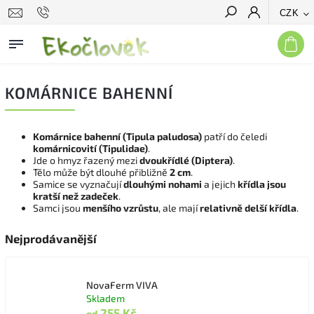
CZK
Hledat
KOMÁRNICE BAHENNÍ
Komárnice bahenní (Tipula paludosa)
patří do čeledi
komárnicovití (Tipulidae)
.
Jde o hmyz řazený mezi
dvoukřídlé (Diptera)
.
Tělo může být dlouhé přibližně
2 cm
.
Samice se vyznačují
dlouhými nohami
a jejich
křídla jsou
kratší než zadeček
.
Samci jsou
menšího vzrůstu
, ale mají
relativně delší křídla
.
Nejprodávanější
NovaFerm VIVA
Skladem
255 Kč
od