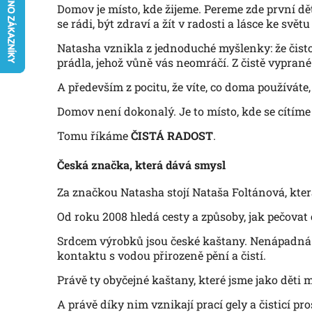
Domov je místo, kde žijeme. Pereme zde první d
se rádi, být zdraví a žít v radosti a lásce ke svě
Natasha vznikla z jednoduché myšlenky: že čist
prádla, jehož vůně vás neomráčí. Z čistě vyprané 
A především z pocitu, že víte, co doma používáte, 
Domov není dokonalý. Je to místo, kde se cítíme
Tomu říkáme
ČISTÁ RADOST
.
Česká značka, která dává smysl
Za značkou Natasha stojí Nataša Foltánová, která 
Od roku 2008 hledá cesty a způsoby, jak pečovat 
Srdcem výrobků jsou české kaštany. Nenápadná su
kontaktu s vodou přirozeně pění a čistí.
Právě ty obyčejné kaštany, které jsme jako děti m
A právě díky nim vznikají prací gely a čisticí p