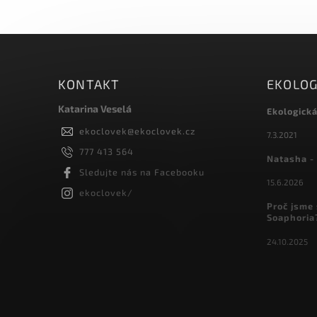
KONTAKT
EKOLOG
Katarina Veselá
Ekologick
ekoclovek
@
ekoclovek.cz
7.3.2021
777 413 564
Natasha - 
Sledujte nás na Facebooku
15.6.2026
ekoclovek/
Proč jsme 
Soaphoria
24.10.2025