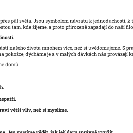
řes půl světa. Jsou symbolem návratu k jednoduchosti, k 
tou tam, kde žijeme, a proto přirozeně zapadají do naší filo
čností.
ástí našeho života mnohem více, než si uvědomujeme. S prac
a pokožce, dýcháme je a v malých dávkách nás provázejí ka
íme domů.
h:
epatří.
ví větší vliv, než si myslíme.
e. Jen musíme vědět, jak její dary správně využít.