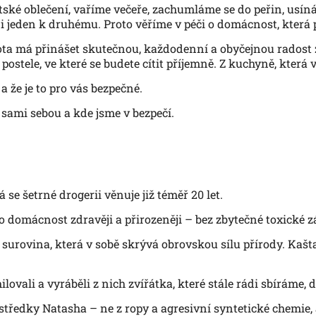
ětské oblečení, vaříme večeře, zachumláme se do peřin, us
tu i jeden k druhému. Proto věříme v péči o domácnost, která 
ota má přinášet skutečnou, každodenní a obyčejnou radost 
postele, ve které se budete cítit příjemně. Z kuchyně, která 
a že je to pro vás bezpečné.
 sami sebou a kde jsme v bezpečí.
se šetrné drogerii věnuje již téměř 20 let.
o domácnost zdravěji a přirozeněji – bez zbytečné toxické 
rovina, která v sobě skrývá obrovskou sílu přírody. Kaštan
ilovali a vyráběli z nich zvířátka, které stále rádi sbíráme,
rostředky Natasha – ne z ropy a agresivní syntetické chemie,