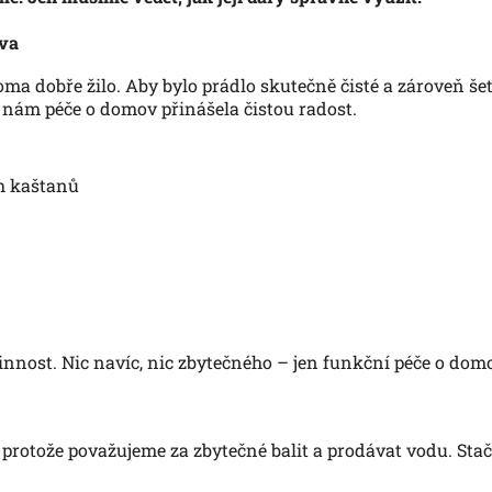
ova
oma dobře žilo. Aby bylo prádlo skutečně čisté a zároveň š
nám péče o domov přinášela čistou radost.
ch kaštanů
nnost. Nic navíc, nic zbytečného – jen funkční péče o domov
 protože považujeme za zbytečné balit a prodávat vodu. Stač