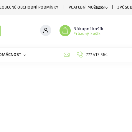
EOBECNÉ OBCHODNÍ PODMÍNKY
PLATEBNÍ MOŽNOSTI
ZPŮSOB
CZK
Nákupní košík
Prázdný košík
DOMÁCNOST
VČELÍ LÉČIVA
BIOAGENS
777 413 564
PLAŠIČE A