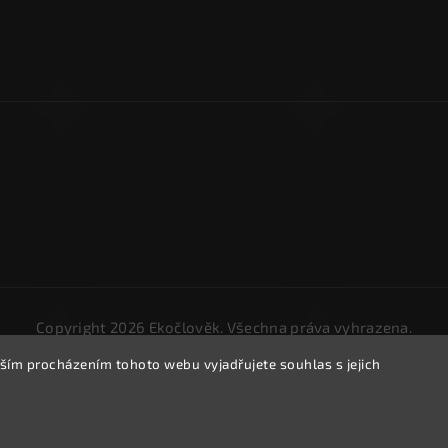
Copyright 2026
Ekočlověk
. Všechna práva vyhrazena.
Upravit nastavení cookies
ším procházením tohoto webu vyjadřujete souhlas s jejich
Vytvořil
Shoptet
| Design
Shoptak.cz.