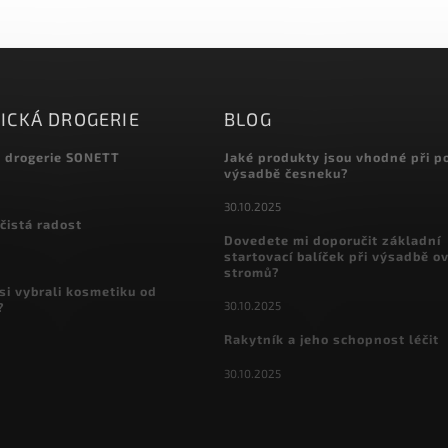
ICKÁ DROGERIE
BLOG
á drogerie SONETT
Jaké produkty jsou vhodné při p
výsadbě česneku?
30.10.2025
čistá radost
Dovedete mi doporučit základní
startovací balíček při výsadbě o
stromů?
si vybrali kosmetiku od
30.10.2025
?
Rakytník a jeho schopnost léčit
30.10.2025