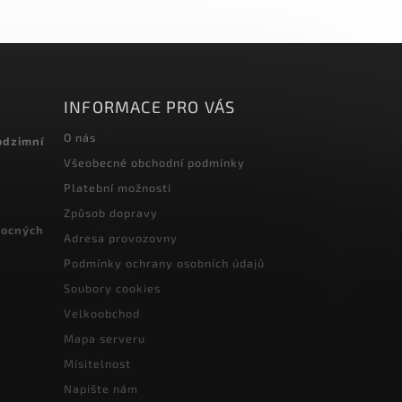
INFORMACE PRO VÁS
O nás
odzimní
Všeobecné obchodní podmínky
Platební možnosti
Způsob dopravy
vocných
Adresa provozovny
Podmínky ochrany osobních údajů
Soubory cookies
Velkoobchod
Mapa serveru
Mísitelnost
Napište nám