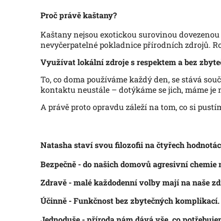
Proč právě kaštany?
Kaštany nejsou exotickou surovinou dovezenou p
nevyčerpatelné pokladnice přírodních zdrojů. Ros
Využívat lokální zdroje s respektem a bez zbyte
To, co doma používáme každý den, se stává souč
kontaktu neustále – dotýkáme se jich, máme je n
A právě proto opravdu záleží na tom, co si pust
Natasha staví svou filozofii na čtyřech hodnotác
Bezpečně
- do našich domovů agresivní chemie n
Zdravě
- malé každodenní volby mají na naše zdra
Účinně
- Funkčnost bez zbytečných komplikací.
Jednoduše
- příroda nám dává vše, co potřebujem