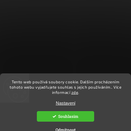
Tento web používá soubory cookie. Dalším procházením
Sledovat na Instagramu
tohoto webu vyjadřujete souhlas s jejich používáním.. Více
informací
zde
.
Copyright 2026
Ekočlověk
. Všechna práva vyhrazena.
Nastavení
Upravit nastavení cookies
Souhlasím
Vytvořil
Shoptet
| Design
Shoptak.cz.
Odmítnout