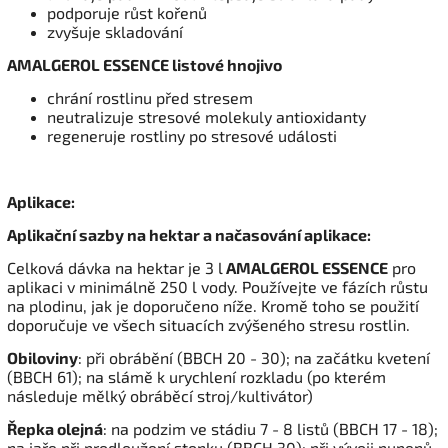
podporuje růst kořenů
zvyšuje skladování
AMALGEROL ESSENCE listové hnojivo
chrání rostlinu před stresem
neutralizuje stresové molekuly antioxidanty
regeneruje rostliny po stresové události
Aplikace:
Aplikační sazby na hektar a načasování aplikace:
Celková dávka na hektar je 3 l
AMALGEROL ESSENCE
pro
aplikaci v minimálně 250 l vody. Používejte ve fázích růstu
na plodinu, jak je doporučeno níže. Kromě toho se použití
doporučuje ve všech situacích zvýšeného stresu rostlin.
Obiloviny
: při obrábění (BBCH 20 - 30); na začátku kvetení
(BBCH 61); na slámě k urychlení rozkladu (po kterém
následuje mělký obráběcí stroj/kultivátor)
Řepka olejná
: na podzim ve stádiu 7 - 8 listů (BBCH 17 - 18);
na jaře při prodloužení stonku (BBCH 30); při vývoji pupenů