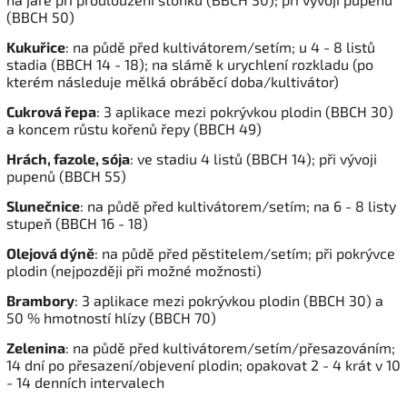
(BBCH 50)
Kukuřice
: na půdě před kultivátorem/setím; u 4 - 8 listů
stadia (BBCH 14 - 18); na slámě k urychlení rozkladu (po
kterém následuje mělká obráběcí doba/kultivátor)
Cukrová řepa
: 3 aplikace mezi pokrývkou plodin (BBCH 30)
a koncem růstu kořenů řepy (BBCH 49)
Hrách, fazole, sója
: ve stadiu 4 listů (BBCH 14); při vývoji
pupenů (BBCH 55)
Slunečnice
: na půdě před kultivátorem/setím; na 6 - 8 listy
stupeň (BBCH 16 - 18)
Olejová dýně
: na půdě před pěstitelem/setím; při pokrývce
plodin (nejpozději při možné možnosti)
Brambory
: 3 aplikace mezi pokrývkou plodin (BBCH 30) a
50 % hmotností hlízy (BBCH 70)
Zelenina
: na půdě před kultivátorem/setím/přesazováním;
14 dní po přesazení/objevení plodin; opakovat 2 - 4 krát v 10
- 14 denních intervalech