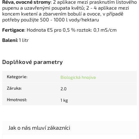
Réva, ovocné stromy
: 2 aplikace mezi prasknutím listového
pupenu a uzavřenými poupata květů; 2 - 4 aplikace mezi
koncem kvetení a zbarvením bobulí a ovoce, v případě
potřeby použijte 500 - 1000 l vody/hektaru
Fertigace
: Hodnota ES pro 0,5 % roztok: 0,1 mS/cm
Balení:
1 litr
Doplňkové parametry
Kategorie
:
Biologická hnojiva
Záruka
:
2.0
Hmotnost
:
1 kg