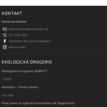
KONTAKT
Katarina Veselá
ekoclovek
@
ekoclovek.cz
777 413 564
Sledujte nás na Facebooku
ekoclovek/
EKOLOGICKÁ DROGERIE
Ekologická drogerie SONETT
7.3.2021
Natasha - čistá radost
15.6.2026
Proč jsme si vybrali kosmetiku od Soaphoria?