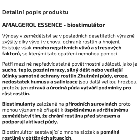
Detailní popis produktu
AMALGEROL ESSENCE - biostimulátor
Výnosy v zemědělství se v posledních desetiletích výrazně
zvýšily díky vývoji v chovu, ochraně rostlin a hnojení.
Existuje však
mnoho negativních vlivů a stresových
faktorů,
se kterými tato opatření nemohou pomoci.
Patří mezi ně nepředvídatelné povětrnostní události, jako je
sucho, teplo, pozdní mrazy, silný déšť nebo vedlejší
účinky samotné ochrany rostlin.Zhutnění půdy, eroze,
nedostatek humusu a salinizace
jsou další velkou hrozbou,
protože jen
zdravá a úrodná půda vytváří podmínky pro
růst rostlin.
Biostimulanty
založené na
přírodních surovinách
proto
mohou významně přispět k
úspěšnému a udržitelnému
zemědělství tím, že chrání rostlinu před stresem a
podporují aktivaci půdy.
Biostimulátor sestávající z mnoha složek a
pomáhá
rostlině v obtížných situacích.