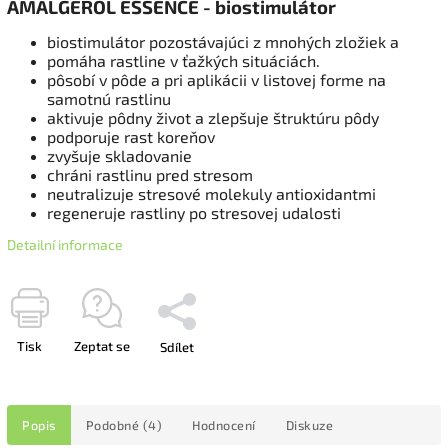
AMALGEROL ESSENCE - biostimulátor
biostimulátor pozostávajúci z mnohých zložiek a
pomáha rastline v ťažkých situáciách.
pôsobí v pôde a pri aplikácii v listovej forme na
samotnú rastlinu
aktivuje pôdny život a zlepšuje štruktúru pôdy
podporuje rast koreňov
zvyšuje skladovanie
chráni rastlinu pred stresom
neutralizuje stresové molekuly antioxidantmi
regeneruje rastliny po stresovej udalosti
Detailní informace
Tisk
Zeptat se
Sdílet
Popis
Podobné (4)
Hodnocení
Diskuze