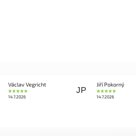
Václav Vegricht
Jiří Pokorný
JP
14.7.2026
14.7.2026