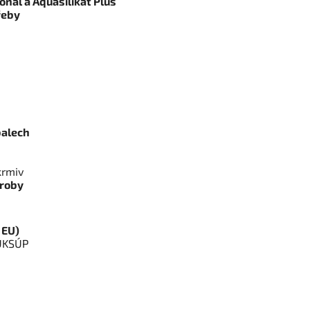
nal a Aquasilikát Plus
řeby
balech
krmiv
ýroby
 EU)
 ÚKSÚP