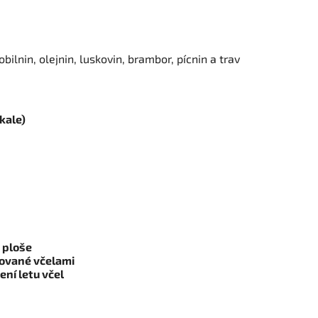
bilnin, olejnin, luskovin, brambor, pícnin a trav
ikale)
 ploše
vované včelami
ní letu včel