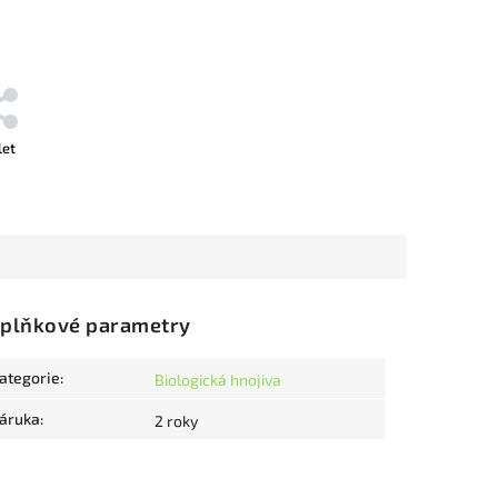
let
plňkové parametry
ategorie
:
Biologická hnojiva
áruka
:
2 roky