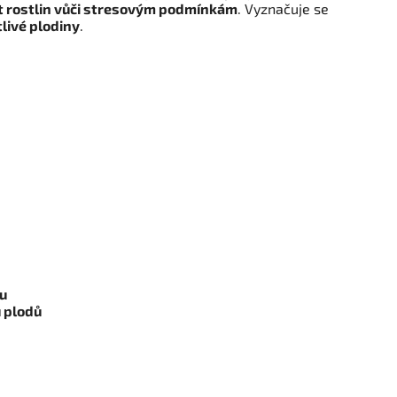
t rostlin vůči stresovým podmínkám
. Vyznačuje se
tlivé plodiny
.
zu
u plodů