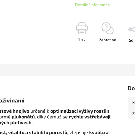
Detailní informace
Tisk
Zeptat se
Sdí
Do
roživinami
K
stové hnojivo
určené k
optimalizaci výživy rostlin
Z
 formě
glukonátů
, díky čemuž se
rychle vstřebávají,
nných pletivech
.
st, vitalitu a stabilitu porostů
, zlepšuje
kvalitu a