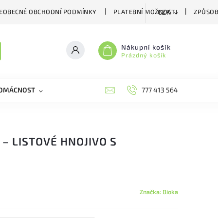
EOBECNÉ OBCHODNÍ PODMÍNKY
PLATEBNÍ MOŽNOSTI
ZPŮSOB
CZK
Nákupní košík
Prázdný košík
DOMÁCNOST
VČELÍ LÉČIVA
BIOAGENS
777 413 564
PLAŠIČE A
– LISTOVÉ HNOJIVO S
Značka:
Bioka