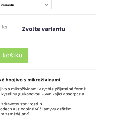
/ ks
Zvolte variantu
o košíku
vé hnojivo s mikroživinami
jivo s mikroživinami v rychle přijatelné formě
 kyselinu glukonovou – vynikající absorpce a
a zdravotní stav rostlin
lodech a je odolné vůči smyvu deštěm
ém zemědělství