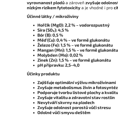
vyrovnanost plodů
a zároveň
zvyšuje odolnos
nízkým rizikem fytotoxicity
a je vhodné i pro
ci
Účinné látky / mikroživiny
Hořčík (MgO): 2,2 % – vodorozpustný
Síra (SO₃): 4,5 %
Bór (B): 0,5 %
Měď (Cu): 0,4 % – ve formě glukonátu
Železo (Fe): 1,5 % – ve formě glukonátu
Mangan (Mn): 1,5 % – ve formě glukonátu
Molybden (Mo): 0,02 %
Zinek (Zn): 1,5 % – ve formě glukonátu
pH přípravku: 2,5–4,0
Účinky produktu
Zajišťuje optimální výživu mikroživinami
Zvyšuje metabolismus živin a fotosynté
Podporuje tvorbu listové plochy a kvalit
Zvyšuje vitalitu a zdravotní stav rostlin
Nevytváří skvrny na plodech
Zvyšuje odolnost porostů vůči stresu
Odolné vůči smyvu deštěm