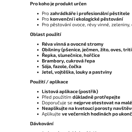
Pro koho je produkt určen
Pro
zahrádkáře i profesionální pěstitele
Pro
konvenční i ekologické pěstování
Pro pěstování ovoce, révy vinné, zeleniny, o
Oblast použití
Réva vinná a ovocné stromy
Obilniny (pšenice, ječmen, žito, oves, trit
Řepka, slunečnice, hořčice
Brambory, cukrová řepa
Sója, fazole, čočka
Jetel, vojtěška, louky a pastviny
Použití / aplikace
Listová aplikace (postřik)
Před použitím
důkladně protřepejte
Doporučuje se
nejprve otestovat na malé
Neaplikujte na kvetoucí porosty navště
Aplikujte
ve večerních hodinách po ukonče
Dávkování