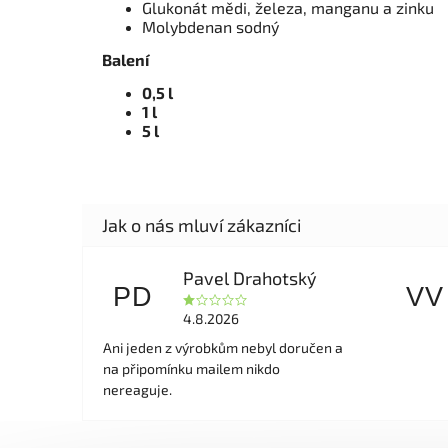
Glukonát mědi, železa, manganu a zinku
Molybdenan sodný
Balení
0,5 l
1 l
5 l
Pavel Drahotský
PD
VV
4.8.2026
Ani jeden z výrobkům nebyl doručen a
na připomínku mailem nikdo
nereaguje.