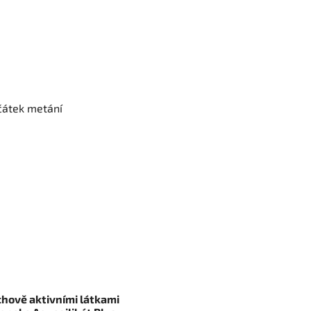
ačátek metání
chově aktivními látkami