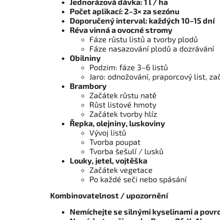
Jednorázová dávka: 1 l / ha
Počet aplikací: 2–3× za sezónu
Doporučený interval: každých 10–15 dní
Réva vinná a ovocné stromy
Fáze růstu listů a tvorby plodů
Fáze nasazování plodů a dozrávání
Obilniny
Podzim: fáze 3–6 listů
Jaro: odnožování, praporcový list, z
Brambory
Začátek růstu natě
Růst listové hmoty
Začátek tvorby hlíz
Řepka, olejniny, luskoviny
Vývoj listů
Tvorba poupat
Tvorba šešulí / lusků
Louky, jetel, vojtěška
Začátek vegetace
Po každé seči nebo spásání
Kombinovatelnost / upozornění
Nemíchejte se silnými kyselinami a povr