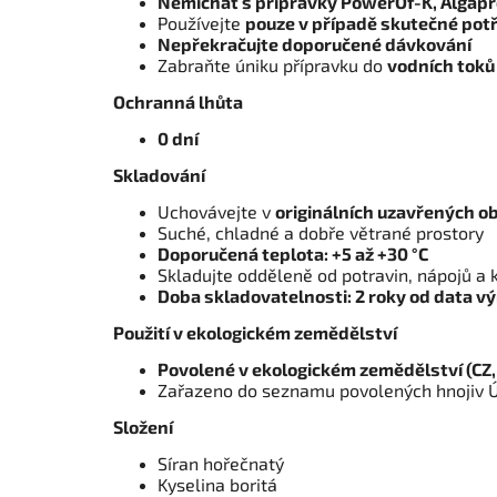
Nemíchat s přípravky PowerOf-K, Algapro
Používejte
pouze v případě skutečné pot
Nepřekračujte doporučené dávkování
Zabraňte úniku přípravku do
vodních toků
Ochranná lhůta
0 dní
Skladování
Uchovávejte v
originálních uzavřených o
Suché, chladné a dobře větrané prostory
Doporučená teplota: +5 až +30 °C
Skladujte odděleně od potravin, nápojů a 
Doba skladovatelnosti: 2 roky od data v
Použití v ekologickém zemědělství
Povolené v ekologickém zemědělství (CZ,
Zařazeno do seznamu povolených hnojiv
Složení
Síran hořečnatý
Kyselina boritá