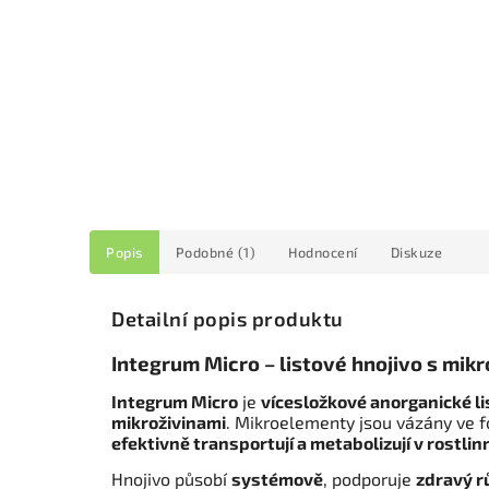
Popis
Podobné (1)
Hodnocení
Diskuze
Detailní popis produktu
Integrum Micro – listové hnojivo s mik
Integrum Micro
je
vícesložkové anorganické li
mikroživinami
. Mikroelementy jsou vázány ve
efektivně transportují a metabolizují v rostli
Hnojivo působí
systémově
, podporuje
zdravý rů