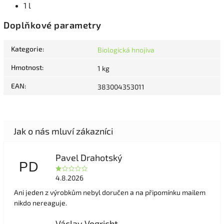
1 l
Doplňkové parametry
Kategorie
:
Biologická hnojiva
Hmotnost
:
1 kg
EAN
:
383004353011
Pavel Drahotský
PD
4.8.2026
Ani jeden z výrobkům nebyl doručen a na připomínku mailem
nikdo nereaguje.
Václav Vegricht