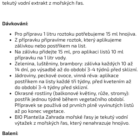
tekutý vodní extrakt z mořských řas.
Dávkování:
Pro přípravu 1 litru roztoku potřebujeme 15 ml hnojiva.
Z přípravku připravíme roztok, který aplikujeme
zálivkou nebo postřikem na list.
Na zálivku přidejte 15 ml, pro aplikaci listů 10 ml
přípravku na 1 litr vody.
Zelenina, luštěniny, brambory: zálivka každých 10 až
14 dní, po výsadbě až do období 3-4 týdnů před sklizní.
Jádroviny, peckové ovoce, vinná réva: aplikace
postřikem na listy každé tři týdny, před kvetením až
do období 3-4 týdny před sklizní.
Okrasné rostliny (balkonové květiny, růže, stromy):
postřik jednou týdně během vegetačního období.
Přípravek se používá od prvních plně vyvinutých listů
až po konec vegetace.
BIO Plantella Zahrada mořské řasy je tekutý vodní
výtažek z mořských řas, který nenahrazuje hnojivo.
Balení: