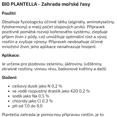
BIO PLANTELLA - Zahrada mořské řasy
Použití:
Obsahuje fyziologicky účinné látky (algináty, aminokyseliny,
fytohormony) a malý počet stopových prvků. Přípravek
pozitivně pomáhá rozvoji kořenového systému, zlepšuje
příjem živin z půdy, což umožňuje optimální růst a vývoj
rostlin a zvyšuje výnosy. Přípravek neobsahuje účinné
množství živin, jeho aplikace nenahrazuje hnojení.
Aplikace:
Je určena pro plodovou zeleninu, jádroviny, luštěniny,
okrasné rostliny, vinnou révu, balkonové květiny a další.
Složení:
celkový dusík jako N 0,2 %
ve vodě rozpustný draslík jako K2O 0,2 %
sodík jako Na 0,5 %
chloridy jako Cl 0,3 %
pH od 7,0 do 9,0
Plantella zahrada je pomocnou přípravou rostlin, je to