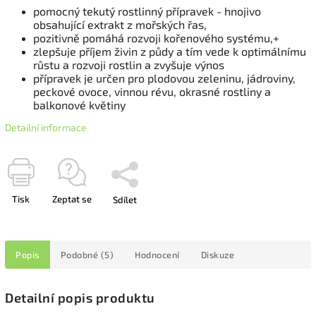
pomocný tekutý rostlinný přípravek - hnojivo
obsahující extrakt z mořských řas,
pozitivně pomáhá rozvoji kořenového systému,+
zlepšuje příjem živin z půdy a tím vede k optimálnímu
růstu a rozvoji rostlin a zvyšuje výnos
přípravek je určen pro plodovou zeleninu, jádroviny,
peckové ovoce, vinnou révu, okrasné rostliny a
balkonové květiny
Detailní informace
Tisk
Zeptat se
Sdílet
Popis
Podobné (5)
Hodnocení
Diskuze
Detailní popis produktu