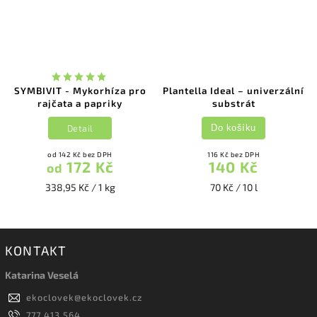
SYMBIVIT - Mykorhíza pro
Plantella Ideal – univerzální
rajčata a papriky
substrát
Detail
Do košíku
od 142 Kč bez DPH
116 Kč bez DPH
172 Kč
140 Kč
od
338,95 Kč / 1 kg
70 Kč / 10 l
KONTAKT
Katarina Veselá
ekoclovek
@
ekoclovek.cz
777 413 564