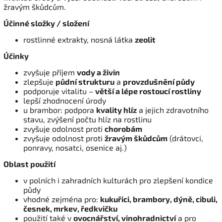
žravým škůdcům.
Účinné složky / složení
rostlinné extrakty, nosná látka
zeolit
Účinky
zvyšuje příjem
vody a živin
zlepšuje
půdní strukturu
a
provzdušnění půdy
podporuje vitalitu –
větší a lépe rostoucí rostliny
lepší zhodnocení úrody
u brambor: podpora
kvality hlíz
a jejich zdravotního
stavu, zvýšení počtu hlíz na rostlinu
zvyšuje odolnost proti
chorobám
zvyšuje odolnost proti
žravým škůdcům
(drátovci,
ponravy, nosatci, osenice aj.)
Oblast použití
v polních i zahradních kulturách pro zlepšení kondice
půdy
vhodné zejména pro:
kukuřici, brambory, dýně, cibuli,
česnek, mrkev, ředkvičku
použití také v
ovocnářství, vinohradnictví
a pro