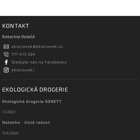
KONTAKT
Katarina Veselá
ekoclovek
@
ekoclovek.cz
777 413 564
Sledujte nás na Facebooku
ekoclovek/
EKOLOGICKÁ DROGERIE
Ekologická drogerie SONETT
7.3.2021
Natasha - čistá radost
15.6.2026