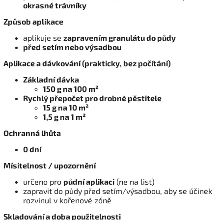
okrasné trávníky
Způsob aplikace
aplikuje se
zapravením granulátu do půdy
před setím nebo výsadbou
Aplikace a dávkování (prakticky, bez počítání)
Základní dávka
150 g na 100 m²
Rychlý přepočet pro drobné pěstitele
15 g na 10 m²
1,5 g na 1 m²
Ochranná lhůta
0 dní
Mísitelnost / upozornění
určeno pro
půdní aplikaci
(ne na list)
zapravit do půdy před setím/výsadbou, aby se účinek
rozvinul v kořenové zóně
Skladování a doba použitelnosti