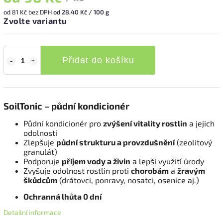
od
81 Kč
bez DPH
od 28,40 Kč / 100 g
Zvolte variantu
Přidat do košíku
SoilTonic – půdní kondicionér
Půdní kondicionér pro
zvýšení vitality rostlin
a jejich
odolnosti
Zlepšuje
půdní strukturu a provzdušnění
(zeolitový
granulát)
Podporuje
příjem vody a živin
a lepší využití úrody
Zvyšuje odolnost rostlin proti
chorobám
a
žravým
škůdcům
(drátovci, ponravy, nosatci, osenice aj.)
Ochranná lhůta 0 dní
Detailní informace