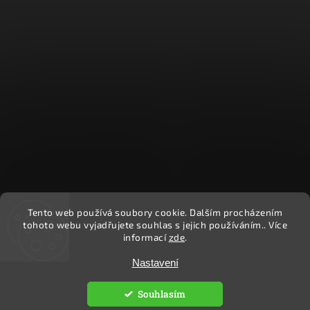
Tento web používá soubory cookie. Dalším procházením
Sledovat na Instagramu
tohoto webu vyjadřujete souhlas s jejich používáním.. Více
informací
zde
.
Copyright 2026
Ekočlověk
. Všechna práva vyhrazena.
Nastavení
Upravit nastavení cookies
Souhlasím
Vytvořil
Shoptet
| Design
Shoptak.cz.