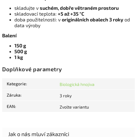
skladujte v
suchém, dobře větraném prostoru
skladovací teplota:
+5 až +35 °C
doba použitelnosti: v
originálních obalech 3 roky
od
data výroby
Balení
150 g
500 g
1 kg
Doplňkové parametry
Kategorie
:
Biologická hnojiva
Záruka
:
3 roky
EAN
:
Zvolte variantu