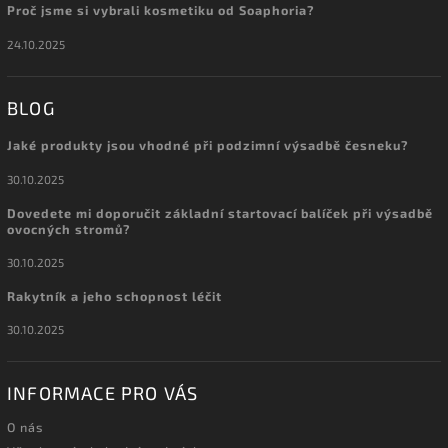
Proč jsme si vybrali kosmetiku od Soaphoria?
24.10.2025
BLOG
Jaké produkty jsou vhodné při podzimní výsadbě česneku?
30.10.2025
Dovedete mi doporučit základní startovací balíček při výsadbě
ovocných stromů?
30.10.2025
Rakytník a jeho schopnost léčit
30.10.2025
INFORMACE PRO VÁS
O nás