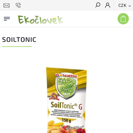
CZK
Hledat
SOILTONIC