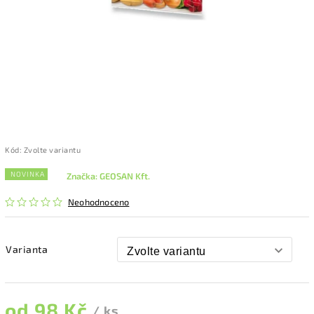
Kód:
Zvolte variantu
NOVINKA
Značka:
GEOSAN Kft.
Neohodnoceno
Varianta
od
98 Kč
/ ks