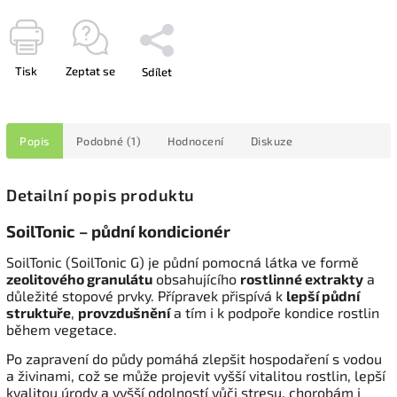
Tisk
Zeptat se
Sdílet
Popis
Podobné (1)
Hodnocení
Diskuze
Detailní popis produktu
SoilTonic – půdní kondicionér
SoilTonic (SoilTonic G) je půdní pomocná látka ve formě
zeolitového granulátu
obsahujícího
rostlinné extrakty
a
důležité stopové prvky. Přípravek přispívá k
lepší půdní
struktuře
,
provzdušnění
a tím i k podpoře kondice rostlin
během vegetace.
Po zapravení do půdy pomáhá zlepšit hospodaření s vodou
a živinami, což se může projevit vyšší vitalitou rostlin, lepší
kvalitou úrody a vyšší odolností vůči stresu, chorobám i