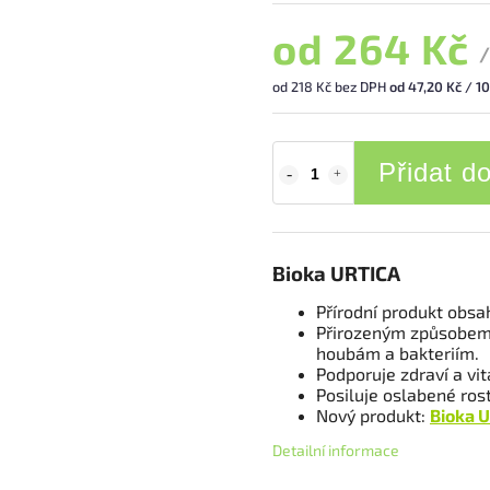
od
264 Kč
/
od
218 Kč
bez DPH
od 47,20 Kč / 1
Přidat d
Bioka URTICA
Přírodní produkt obsa
Přirozeným způsobem 
houbám a bakteriím.
Podporuje zdraví a vita
Posiluje oslabené rost
Nový produkt:
Bioka U
Detailní informace