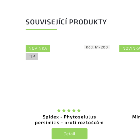
SOUVISEJÍCÍ PRODUKTY
ód:
7554
Kód:
61/200
NOVINKA
NOVINK
TIP
-R z
Spidex - Phytoseiulus
Mir
persimilis - proti roztočcům
Detail