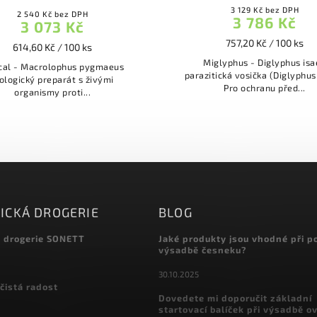
3 129 Kč bez DPH
2 540 Kč bez DPH
3 786 Kč
3 073 Kč
757,20 Kč / 100 ks
614,60 Kč / 100 ks
Miglyphus - Diglyphus isa
cal - Macrolophus pygmaeus
parazitická vosička (Diglyphus
ologický preparát s živými
Pro ochranu před...
organismy proti...
ICKÁ DROGERIE
BLOG
á drogerie SONETT
Jaké produkty jsou vhodné při p
výsadbě česneku?
30.10.2025
čistá radost
Dovedete mi doporučit základní
startovací balíček při výsadbě o