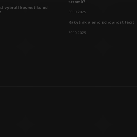
stromů?
si vybrali kosmetiku od
30.10.2025
?
Rakytník a jeho schopnost léčit
30.10.2025