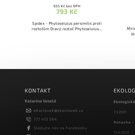
655 Kč bez DPH
793 Kč
Spidex - Phytoseiulus persimilis proti
sličky
Miri
roztočům Dravý roztoč Phytoseiulus...
bi
KONTAKT
EKOLOG
Katarina Veselá
Ekologick
ekoclovek
@
ekoclovek.cz
7.3.2021
777 413 564
Natasha - 
Sledujte nás na Facebooku
15.6.2026