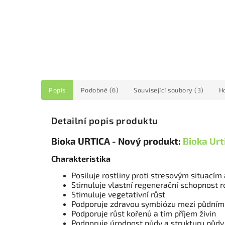
Popis
Podobné (6)
Související soubory (3)
H
Detailní popis produktu
Bioka URTICA - Nový produkt:
Bioka Urt
Charakteristika
Posiluje rostliny proti stresovým situací
Stimuluje vlastní regenerační schopnost r
Stimuluje vegetativní růst
Podporuje zdravou symbiózu mezi půdními
Podporuje růst kořenů a tím příjem živin
Podporuje úrodnost půdy a strukturu půdy