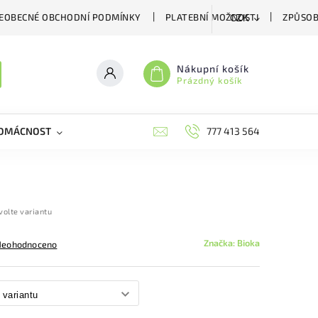
EOBECNÉ OBCHODNÍ PODMÍNKY
PLATEBNÍ MOŽNOSTI
ZPŮSOB
CZK
Nákupní košík
Prázdný košík
DOMÁCNOST
VČELÍ LÉČIVA
BIOAGENS
777 413 564
PLAŠIČE A
volte variantu
Značka:
Bioka
Neohodnoceno