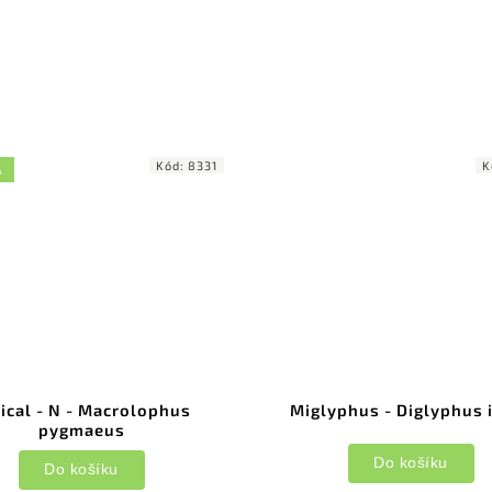
Kód:
8331
K
A
ical - N - Macrolophus
Miglyphus - Diglyphus 
pygmaeus
Do košíku
Do košíku