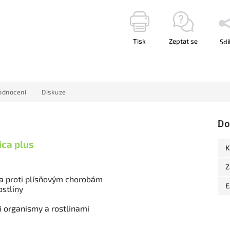
Tisk
Zeptat se
Sdí
odnocení
Diskuze
Do
ica plus
K
Z
m a proti plísňovým chorobám
E
ostliny
 organismy a rostlinami