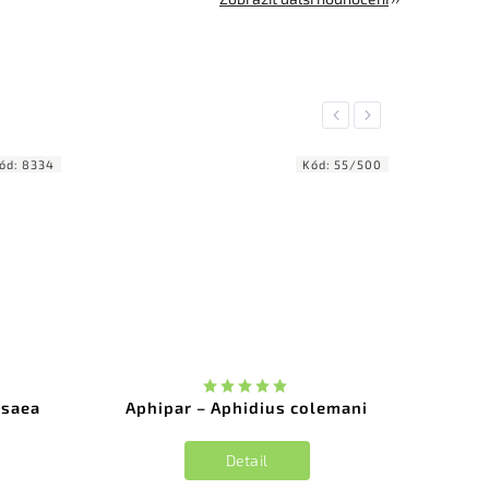
Previous
Next
ód:
8334
Kód:
55/500
isaea
Aphipar – Aphidius colemani
M
Detail