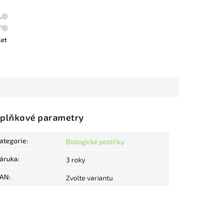
let
plňkové parametry
ategorie
:
Biologické postřiky
áruka
:
3 roky
AN
:
Zvolte variantu