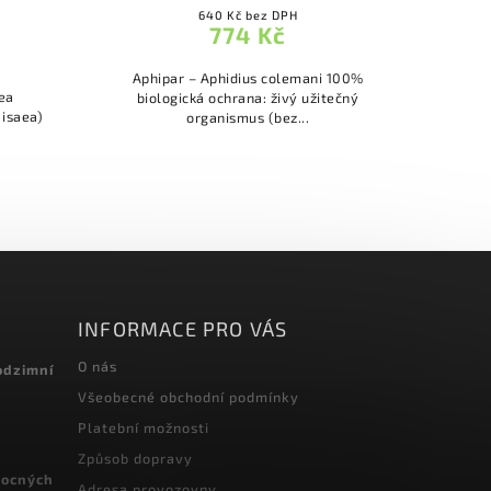
640 Kč bez DPH
774 Kč
Aphipar – Aphidius colemani 100%
ea
biologická ochrana: živý užitečný
Myco
 isaea)
organismus (bez...
ent
INFORMACE PRO VÁS
O nás
odzimní
Všeobecné obchodní podmínky
Platební možnosti
Způsob dopravy
vocných
Adresa provozovny