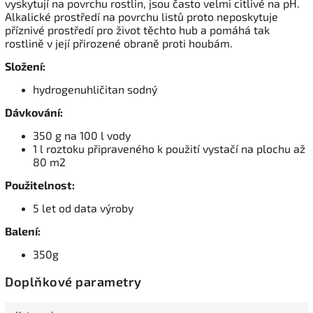
vyskytují na povrchu rostlin, jsou často velmi citlivé na pH.
Alkalické prostředí na povrchu listů proto neposkytuje
příznivé prostředí pro život těchto hub a pomáhá tak
rostlině v její přirozené obraně proti houbám.
Složení:
hydrogenuhličitan sodný
Dávkování:
350 g na 100 l vody
1 l roztoku připraveného k použití vystačí na plochu až
80 m2
Použitelnost:
5 let od data výroby
Balení:
350g
Doplňkové parametry