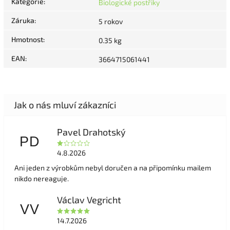
Kategorie
:
Biologické postřiky
Záruka
:
5 rokov
Hmotnost
:
0.35 kg
EAN
:
3664715061441
Pavel Drahotský
PD
4.8.2026
Ani jeden z výrobkům nebyl doručen a na připomínku mailem
nikdo nereaguje.
Václav Vegricht
VV
14.7.2026