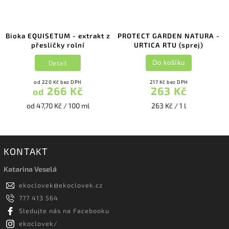
Bioka EQUISETUM - extrakt z
PROTECT GARDEN NATURA -
přesličky rolní
URTICA RTU (sprej)
Detail
Do košíku
od 220 Kč bez DPH
217 Kč bez DPH
266 Kč
263 Kč
od
od 47,70 Kč / 100 ml
263 Kč / 1 l
KONTAKT
Katarina Veselá
ekoclovek
@
ekoclovek.cz
777 413 564
Sledujte nás na Facebooku
ekoclovek/