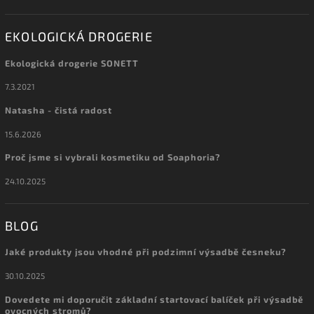
EKOLOGICKÁ DROGERIE
Ekologická drogerie SONETT
7.3.2021
Natasha - čistá radost
15.6.2026
Proč jsme si vybrali kosmetiku od Soaphoria?
24.10.2025
BLOG
Jaké produkty jsou vhodné při podzimní výsadbě česneku?
30.10.2025
Dovedete mi doporučit základní startovací balíček při výsadbě
ovocných stromů?