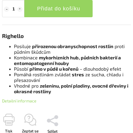
Přidat do košíku
Righello
Posiluje
přirozenou obranyschopnost rostlin
proti
půdním škůdcům
Kombinace
mykorhizních hub, půdních bakterií a
entomopatogenní houby
Působí
přímo v půdě u kořenů
– dlouhodobý efekt
Pomáhá rostlinám zvládat
stres
ze sucha, chladu i
přesazování
Vhodné pro
zeleninu, polní plodiny, ovocné dřeviny i
okrasné rostliny
Detailní informace
Tisk
Zeptat se
Sdílet