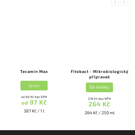
Previous
Next
Tecamin Max
Fitobact - Mikrobiologický
přípravek
Detail
Do košíku
od 80 Kč bez DPH
218 Kč bez DPH
97 Kč
od
264 Kč
387 Kč / 1 l
264 Kč / 250 ml