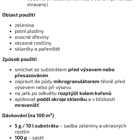
mravenci
Oblast použití
zelenina
polní plodiny
ovocné dřeviny
okrasné rostliny
skleníky a pařeniště
Způsob použití
smíchat se substrátem
před výsevem nebo
přesazováním
zapravit do půdy
mikrogranulátorem
těsně před
výsevem nebo při výsevu
na jaře po odkvětu
rozptýlit kolem kořenů
aplikovat
podél okraje skleníku
a v blízkosti
mravenišť
Dávkování (na 100 m²)
5 g / 10 l substrátu
– sadba zeleniny a okrasných
rostlin
100 g
– salát