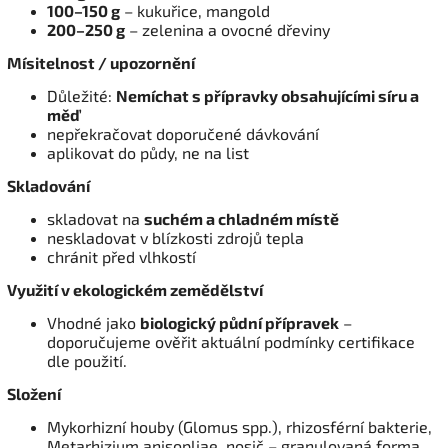
100–150 g
– kukuřice, mangold
200–250 g
– zelenina a ovocné dřeviny
Mísitelnost / upozornění
Důležité:
Nemíchat s přípravky obsahujícími síru a
měď
nepřekračovat doporučené dávkování
aplikovat do půdy, ne na list
Skladování
skladovat na
suchém a chladném místě
neskladovat v blízkosti zdrojů tepla
chránit před vlhkostí
Využití v ekologickém zemědělství
Vhodné jako
biologický půdní přípravek
–
doporučujeme ověřit aktuální podmínky certifikace
dle použití.
Složení
Mykorhizní houby (Glomus spp.), rhizosférní bakterie,
Metarhizium anisopliae, nosič – granulovaná forma.