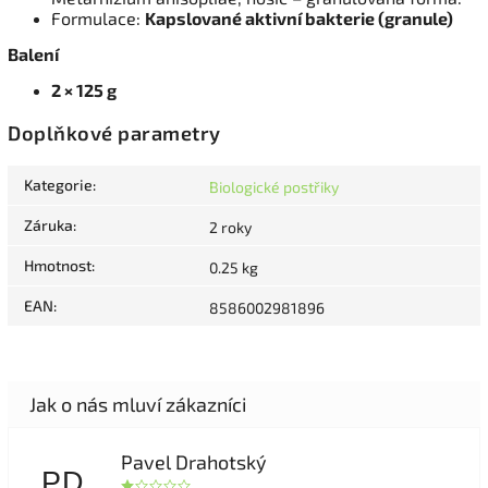
Formulace:
Kapslované aktivní bakterie (granule)
Balení
2 × 125 g
Doplňkové parametry
Kategorie
:
Biologické postřiky
Záruka
:
2 roky
Hmotnost
:
0.25 kg
EAN
:
8586002981896
Pavel Drahotský
PD