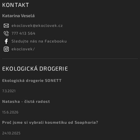
KONTAKT
Katarina Veselá
ekoclovek
@
ekoclovek.cz
777 413 564
Sledujte nás na Facebooku
ekoclovek/
EKOLOGICKÁ DROGERIE
Ekologická drogerie SONETT
7.3.2021
Natasha - čistá radost
15.6.2026
Proč jsme si vybrali kosmetiku od Soaphoria?
24.10.2025