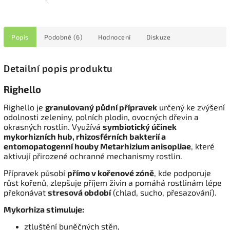
Popis
Podobné (6)
Hodnocení
Diskuze
Detailní popis produktu
Righello
Righello je
granulovaný půdní přípravek
určený ke zvýšení
odolnosti zeleniny, polních plodin, ovocných dřevin a
okrasných rostlin. Využívá
symbiotický účinek
mykorhizních hub, rhizosférních bakterií a
entomopatogenní houby Metarhizium anisopliae
, které
aktivují přirozené ochranné mechanismy rostlin.
Přípravek působí
přímo v kořenové zóně
, kde podporuje
růst kořenů, zlepšuje příjem živin a pomáhá rostlinám lépe
překonávat
stresová období
(chlad, sucho, přesazování).
Mykorhiza stimuluje:
ztluštění buněčných stěn,