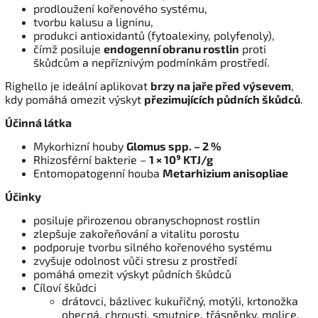
prodloužení kořenového systému,
tvorbu kalusu a ligninu,
produkci antioxidantů (fytoalexiny, polyfenoly),
čímž posiluje
endogenní obranu rostlin
proti
škůdcům a nepříznivým podmínkám prostředí.
Righello je ideální aplikovat
brzy na jaře před výsevem
,
kdy pomáhá omezit výskyt
přezimujících půdních škůdců
.
Účinná látka
Mykorhizní houby
Glomus spp. – 2 %
Rhizosférní bakterie –
1 × 10⁹ KTJ/g
Entomopatogenní houba
Metarhizium anisopliae
Účinky
posiluje přirozenou obranyschopnost rostlin
zlepšuje zakořeňování a vitalitu porostu
podporuje tvorbu silného kořenového systému
zvyšuje odolnost vůči stresu z prostředí
pomáhá omezit výskyt půdních škůdců
Cíloví škůdci
drátovci, bázlivec kukuřičný, motýli, krtonožka
obecná, chrousti, smutnice, třásněnky, molice,