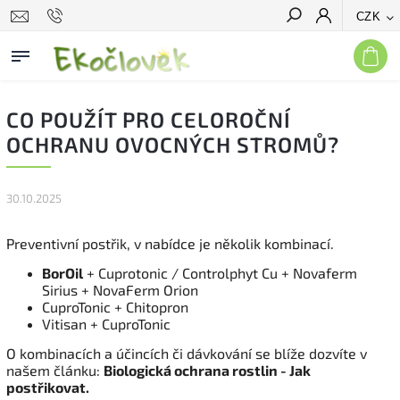
CZK
Hledat
CO POUŽÍT PRO CELOROČNÍ
OCHRANU OVOCNÝCH STROMŮ?
30.10.2025
Preventivní postřik, v nabídce je několik kombinací.
BorOil
+ Cuprotonic / Controlphyt Cu + Novaferm
Sirius + NovaFerm Orion
CuproTonic + Chitopron
Vitisan + CuproTonic
O kombinacích a účincích či dávkování se blíže dozvíte v
našem článku:
Biologická ochrana rostlin - Jak
postřikovat.