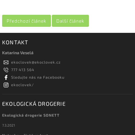
Předchozí článek
Další článek
KONTAKT
Katarina Veselá
ekoclovek
@
ekoclovek.cz
777 413 564
Sledujte nás na Facebooku
ekoclovek/
EKOLOGICKÁ DROGERIE
Ekologická drogerie SONETT
7.3.2021