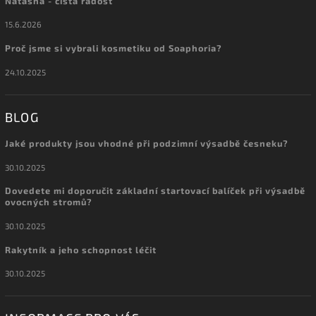
Natasha - čistá radost
15.6.2026
Proč jsme si vybrali kosmetiku od Soaphoria?
24.10.2025
BLOG
Jaké produkty jsou vhodné při podzimní výsadbě česneku?
30.10.2025
Dovedete mi doporučit základní startovací balíček při výsadbě
ovocných stromů?
30.10.2025
Rakytník a jeho schopnost léčit
30.10.2025