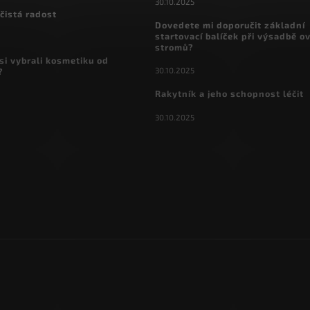
30.10.2025
čistá radost
Dovedete mi doporučit základní
startovací balíček při výsadbě o
stromů?
si vybrali kosmetiku od
30.10.2025
?
Rakytník a jeho schopnost léčit
30.10.2025