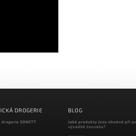
ICKÁ DROGERIE
BLOG
á drogerie SONETT
Jaké produkty jsou vhodné při p
výsadbě česneku?