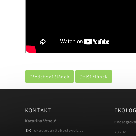
Předchozí článek
Další článek
KONTAKT
EKOLOG
Katarina Veselá
Ekologick
ekoclovek
@
ekoclovek.cz
7.3.2021