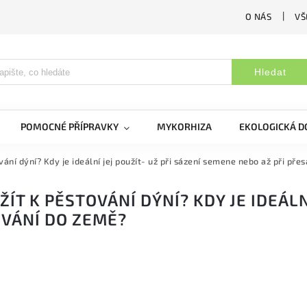
O NÁS
VŠ
Hledat
POMOCNÉ PŘÍPRAVKY
MYKORHIZA
EKOLOGICKÁ 
ání dýní? Kdy je ideální jej použít- už při sázení semene nebo až při př
T K PĚSTOVÁNÍ DÝNÍ? KDY JE IDEÁLNÍ
OVÁNÍ DO ZEMĚ?