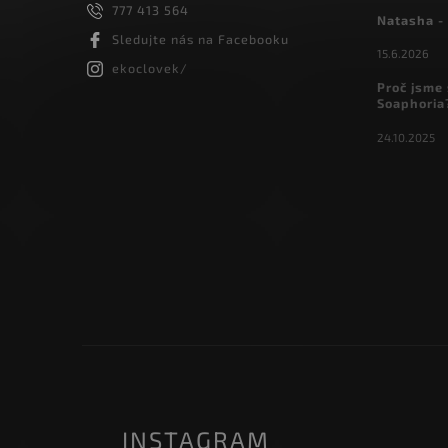
777 413 564
Natasha - 
Sledujte nás na Facebooku
15.6.2026
ekoclovek/
Proč jsme 
Soaphoria
24.10.2025
INSTAGRAM