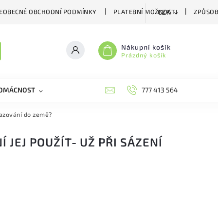
EOBECNÉ OBCHODNÍ PODMÍNKY
PLATEBNÍ MOŽNOSTI
ZPŮSOB
CZK
Nákupní košík
Prázdný košík
DOMÁCNOST
VČELÍ LÉČIVA
BIOAGENS
777 413 564
PLAŠIČE A
esazování do země?
 JEJ POUŽÍT- UŽ PŘI SÁZENÍ