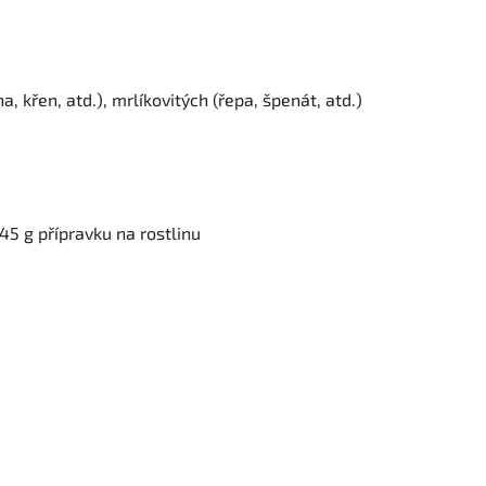
a, křen, atd.), mrlíkovitých (řepa, špenát, atd.)
45 g přípravku na rostlinu