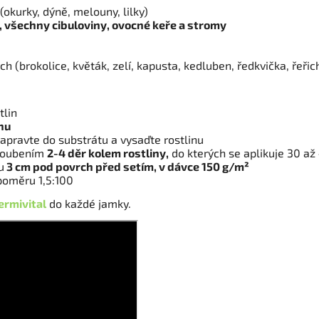
(okurky, dýně, melouny, lilky)
, všechny cibuloviny, ovocné keře a stromy
ch (brokolice, květák, zelí, kapusta, kedluben, ředkvička, řeřich
tlin
inu
apravte do substrátu a vysaďte rostlinu
yhloubením
2-4 děr kolem rostliny,
do kterých se aplikuje 30 až 
u
3 cm pod povrch před setím, v dávce 150 g/m²
poměru 1,5:100
ermivital
do každé jamky.