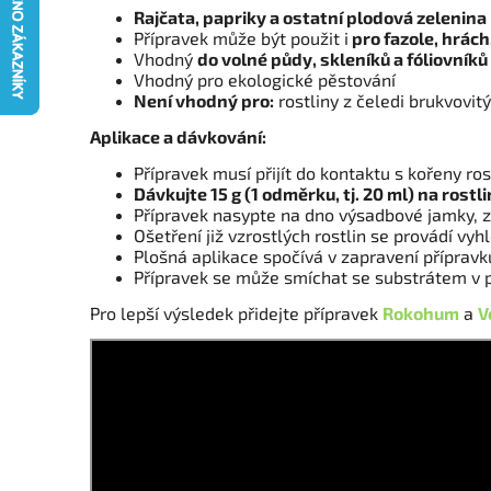
Rajčata, papriky a ostatní plodová zelenina
Přípravek může být použit i
pro fazole, hrách
Vhodný
do volné půdy, skleníků a fóliovníků
Vhodný pro ekologické pěstování
Není vhodný pro:
rostliny z čeledi brukvovitý
Aplikace a dávkování:
Přípravek musí přijít do kontaktu s kořeny ros
Dávkujte 15 g (1 odměrku, tj. 20 ml) na rostl
Přípravek nasypte na dno výsadbové jamky, z
Ošetření již vzrostlých rostlin se provádí v
Plošná aplikace spočívá v zapravení přípravk
Přípravek se může smíchat se substrátem v 
Pro lepší výsledek přidejte přípravek
Rokohum
a
V