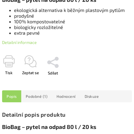
ekologická alternativa k běžným plastovým pytlům
prodyšné
100% kompostovatelné
biologicky rozložitelné
extra pevné
Detailní informace
Tisk
Zeptat se
Sdílet
Popis
Podobné (1)
Hodnocení
Diskuze
Detailní popis produktu
BioBag – pytel na odpad 80 l / 20 ks