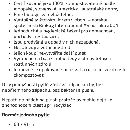
Certifikované jako 100% kompostovatelné podle
evropské, slovenské, americké i australské normy.
Plně biologicky rozložitelné.
Vyráběné světovým lídrem v oboru – norskou
společností BioBag International AS od roku 2004.
Jednoduché a hygienické řešení pro domácnosti,
obchody i restaurace.
Jsou prodyšné a odpad v nich nezapáchá.
Nezatěžují životní prostředí.
Jejich koupí nevytváříte další plast.
Vyráběné na bázi škrobu, tedy z obnovitelných
rostlinných zdrojů.
Je možné je opakovaně používat a na konci životnosti
zkompostovat.
Díky prodyšnosti pytlů zůstává odpad suchý, bez
nepříjemného zápachu, bez bakterií a plísní.
Nepatří do nádob na plast, protože by mohlo dojít ke
znehodnocení plastu při recyklaci.
Rozměr jednoho pytle:
68 × 91 cm