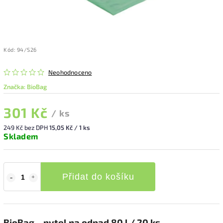
Kód:
94/S26
Neohodnoceno
Značka:
BioBag
301 Kč
/ ks
249 Kč bez DPH
15,05 Kč / 1 ks
Skladem
Přidat do košíku
BioBag – pytel na odpad 80 l / 20 ks