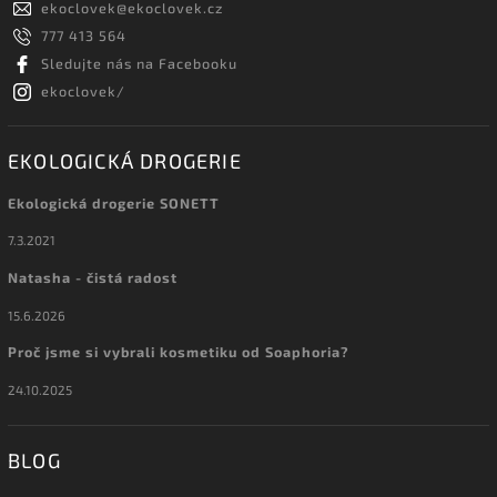
ekoclovek
@
ekoclovek.cz
777 413 564
Sledujte nás na Facebooku
ekoclovek/
EKOLOGICKÁ DROGERIE
Ekologická drogerie SONETT
7.3.2021
Natasha - čistá radost
15.6.2026
Proč jsme si vybrali kosmetiku od Soaphoria?
24.10.2025
BLOG