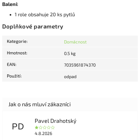
Balení:
1 role obsahuje 20 ks pytlů
Doplňkové parametry
Kategorie
:
Domácnost
Hmotnost
:
0.5 kg
EAN
:
7035961874370
Použití
:
odpad
Pavel Drahotský
PD
4.8.2026