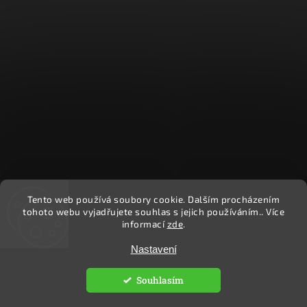
Tento web používá soubory cookie. Dalším procházením
Sledovat na Instagramu
tohoto webu vyjadřujete souhlas s jejich používáním.. Více
informací
zde
.
Nastavení
Copyright 2026
Ekočlověk
. Všechna práva vyhrazena.
Upravit nastavení cookies
Souhlasím
Vytvořil
Shoptet
| Design
Shoptak.cz.