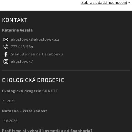
Zobrazit další hodnocení
KONTAKT
Katarina Veselá
ekoclovek
@
ekoclovek.cz
777 413 564
Sledujte nás na Facebooku
ekoclovek/
EKOLOGICKÁ DROGERIE
Ekologická drogerie SONETT
7.3.2021
Natasha - čistá radost
15.6.2026
Proč jsme si vybrali kosmetiku od Soaphoria?