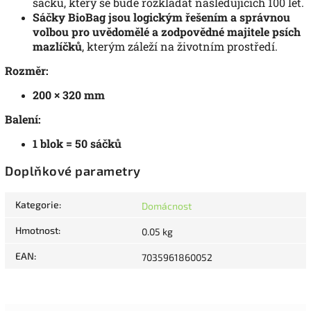
sáčku, který se bude rozkládat následujících 100 let.
Sáčky BioBag jsou logickým řešením a správnou
volbou pro uvědomělé a zodpovědné majitele psích
mazlíčků
, kterým záleží na životním prostředí.
Rozměr:
200 × 320 mm
Balení:
1 blok = 50 sáčků
Doplňkové parametry
Kategorie
:
Domácnost
Hmotnost
:
0.05 kg
EAN
:
7035961860052