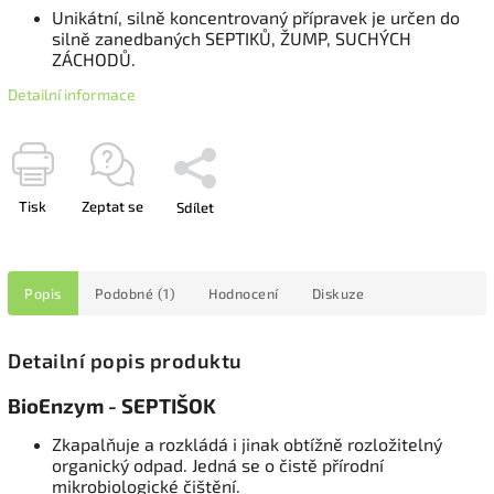
Unikátní, silně koncentrovaný přípravek je určen do
silně zanedbaných SEPTIKŮ, ŽUMP, SUCHÝCH
ZÁCHODŮ.
Detailní informace
Tisk
Zeptat se
Sdílet
Popis
Podobné (1)
Hodnocení
Diskuze
Detailní popis produktu
BioEnzym - SEPTIŠOK
Zkapalňuje a rozkládá i jinak obtížně rozložitelný
organický odpad. Jedná se o čistě přírodní
mikrobiologické čištění.