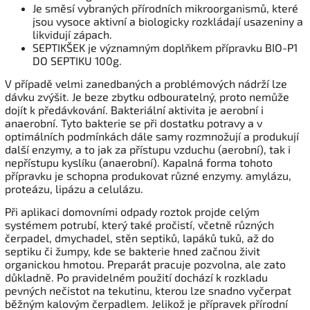
Je směsí vybraných přírodních mikroorganismů, které
jsou vysoce aktivní a biologicky rozkládají usazeniny a
likvidují zápach.
SEPTIKŠEK je významným doplňkem přípravku BIO-P1
DO SEPTIKU 100g.
V případě velmi zanedbaných a problémových nádrží lze
dávku zvýšit. Je beze zbytku odbouratelný, proto nemůže
dojít k předávkování. Bakteriální aktivita je aerobní i
anaerobní. Tyto bakterie se při dostatku potravy a v
optimálních podmínkách dále samy rozmnožují a produkují
další enzymy, a to jak za přístupu vzduchu (aerobní), tak i
nepřístupu kyslíku (anaerobní). Kapalná forma tohoto
přípravku je schopna produkovat různé enzymy. amylázu,
proteázu, lipázu a celulázu.
Při aplikaci domovními odpady roztok projde celým
systémem potrubí, který také pročistí, včetně různých
čerpadel, dmychadel, stěn septiků, lapáků tuků, až do
septiku či žumpy, kde se bakterie hned začnou živit
organickou hmotou. Preparát pracuje pozvolna, ale zato
důkladně. Po pravidelném použití dochází k rozkladu
pevných nečistot na tekutinu, kterou lze snadno vyčerpat
běžným kalovým čerpadlem. Jelikož je přípravek přírodní