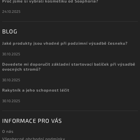
Proč jsme si vybrali kosmetiku od Soaphoria?
24.10.2025
BLOG
Jaké produkty jsou vhodné při podzimní výsadbě česneku?
30.10.2025
Dovedete mi doporučit základní startovací balíček při výsadbě
ovocných stromů?
30.10.2025
Rakytník a jeho schopnost léčit
30.10.2025
INFORMACE PRO VÁS
O nás
Všeobecné obchodní podmínky