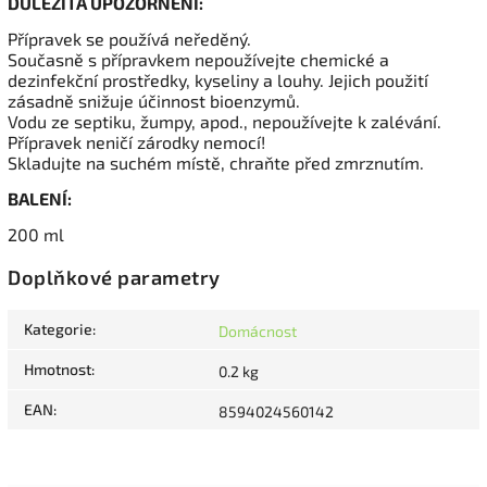
DŮLEŽITÁ UPOZORNĚNÍ:
Přípravek se používá neředěný.
Současně s přípravkem nepoužívejte chemické a
dezinfekční prostředky, kyseliny a louhy. Jejich použití
zásadně snižuje účinnost bioenzymů.
Vodu ze septiku, žumpy, apod., nepoužívejte k zalévání.
Přípravek neničí zárodky nemocí!
Skladujte na suchém místě, chraňte před zmrznutím.
BALENÍ:
200 ml
Doplňkové parametry
Kategorie
:
Domácnost
Hmotnost
:
0.2 kg
EAN
:
8594024560142