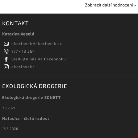
Zobrazit další hodnocení
KONTAKT
Katarina Veselá
ekoclovek
@
ekoclovek.cz
777 413 564
Sledujte nás na Facebooku
ekoclovek/
EKOLOGICKÁ DROGERIE
Ekologická drogerie SONETT
7.3.2021
Natasha - čistá radost
15.6.2026