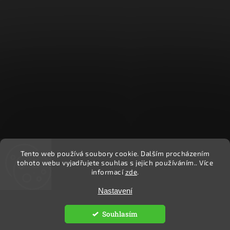
Tento web používá soubory cookie. Dalším procházením
Sledovat na Instagramu
tohoto webu vyjadřujete souhlas s jejich používáním.. Více
informací
zde
.
Nastavení
Copyright 2026
Ekočlověk
. Všechna práva vyhrazena.
Upravit nastavení cookies
Souhlasím
Vytvořil
Shoptet
| Design
Shoptak.cz.