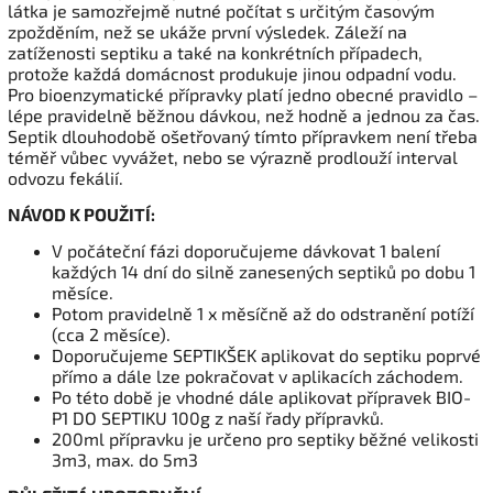
látka je samozřejmě nutné počítat s určitým časovým
zpožděním, než se ukáže první výsledek. Záleží na
zatíženosti septiku a také na konkrétních případech,
protože každá domácnost produkuje jinou odpadní vodu.
Pro bioenzymatické přípravky platí jedno obecné pravidlo –
lépe pravidelně běžnou dávkou, než hodně a jednou za čas.
Septik dlouhodobě ošetřovaný tímto přípravkem není třeba
téměř vůbec vyvážet, nebo se výrazně prodlouží interval
odvozu fekálií.
NÁVOD K POUŽITÍ:
V počáteční fázi doporučujeme dávkovat 1 balení
každých 14 dní do silně zanesených septiků po dobu 1
měsíce.
Potom pravidelně 1 x měsíčně až do odstranění potíží
(cca 2 měsíce).
Doporučujeme SEPTIKŠEK aplikovat do septiku poprvé
přímo a dále lze pokračovat v aplikacích záchodem.
Po této době je vhodné dále aplikovat přípravek BIO-
P1 DO SEPTIKU 100g z naší řady přípravků.
200ml přípravku je určeno pro septiky běžné velikosti
3m3, max. do 5m3