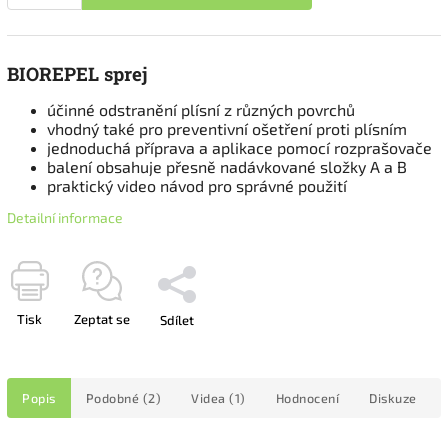
BIOREPEL sprej
účinné odstranění plísní z různých povrchů
vhodný také pro preventivní ošetření proti plísním
jednoduchá příprava a aplikace pomocí rozprašovače
balení obsahuje přesně nadávkované složky A a B
praktický video návod pro správné použití
Detailní informace
Tisk
Zeptat se
Sdílet
Popis
Podobné (2)
Videa (1)
Hodnocení
Diskuze