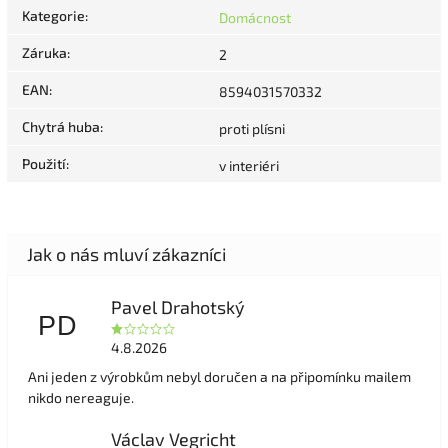
Kategorie
:
Domácnost
Záruka
:
2
EAN
:
8594031570332
Chytrá huba
:
proti plísni
Použití
:
v interiéri
Pavel Drahotský
PD
4.8.2026
Ani jeden z výrobkům nebyl doručen a na připomínku mailem
nikdo nereaguje.
Václav Vegricht