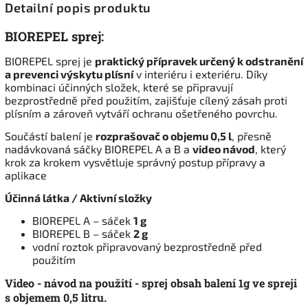
Detailní popis produktu
BIOREPEL sprej:
BIOREPEL sprej je
praktický přípravek určený k odstranění
a prevenci výskytu plísní
v interiéru i exteriéru. Díky
kombinaci účinných složek, které se připravují
bezprostředně před použitím, zajišťuje cílený zásah proti
plísním a zároveň vytváří ochranu ošetřeného povrchu.
Součástí balení je
rozprašovač o objemu 0,5 l
, přesně
nadávkovaná sáčky BIOREPEL A a B a
video návod
, který
krok za krokem vysvětluje správný postup přípravy a
aplikace
Účinná látka / Aktivní složky
BIOREPEL A – sáček
1 g
BIOREPEL B – sáček
2 g
vodní roztok připravovaný bezprostředně před
použitím
Video - návod na použití - sprej obsah balení 1g ve spreji
s objemem 0,5 litru.