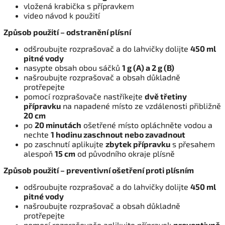
vložená krabička s přípravkem
video návod k použití
Způsob použití – odstranění plísní
odšroubujte rozprašovač a do lahvičky dolijte
450 ml
pitné vody
nasypte obsah obou sáčků
1 g (A) a 2 g (B)
našroubujte rozprašovač a obsah důkladně
protřepejte
pomocí rozprašovače nastříkejte
dvě třetiny
přípravku
na napadené místo ze vzdálenosti přibližně
20 cm
po
20 minutách
ošetřené místo opláchněte vodou a
nechte
1 hodinu zaschnout nebo zavadnout
po zaschnutí aplikujte
zbytek přípravku
s přesahem
alespoň
15 cm
od původního okraje plísně
Způsob použití – preventivní ošetření proti plísním
odšroubujte rozprašovač a do lahvičky dolijte
450 ml
pitné vody
našroubujte rozprašovač a obsah důkladně
protřepejte
pomocí rozprašovače aplikujte přípravek
preventivně