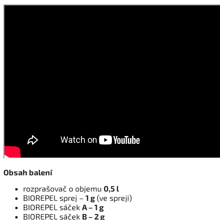
Obsah balení
rozprašovač o objemu
0,5 l
BIOREPEL sprej –
1 g
(ve spreji)
BIOREPEL sáček
A – 1 g
BIOREPEL sáček
B – 2 g