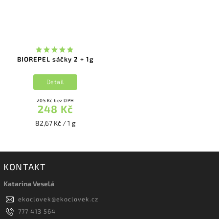
BIOREPEL sáčky 2 + 1g
Detail
205 Kč bez DPH
248 Kč
82,67 Kč / 1 g
KONTAKT
Katarina Veselá
ekoclovek
@
ekoclovek.cz
777 413 564