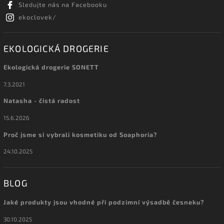
Sledujte nás na Facebooku
ekoclovek/
EKOLOGICKÁ DROGERIE
Ekologická drogerie SONETT
7.3.2021
Natasha - čistá radost
15.6.2026
Proč jsme si vybrali kosmetiku od Soaphoria?
24.10.2025
BLOG
Jaké produkty jsou vhodné při podzimní výsadbě česneku?
30.10.2025