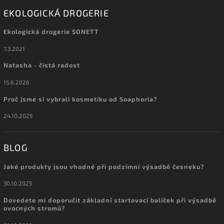
EKOLOGICKÁ DROGERIE
Ekologická drogerie SONETT
7.3.2021
Natasha - čistá radost
15.6.2026
Proč jsme si vybrali kosmetiku od Soaphoria?
24.10.2025
BLOG
Jaké produkty jsou vhodné při podzimní výsadbě česneku?
30.10.2025
Dovedete mi doporučit základní startovací balíček při výsadbě
ovocných stromů?