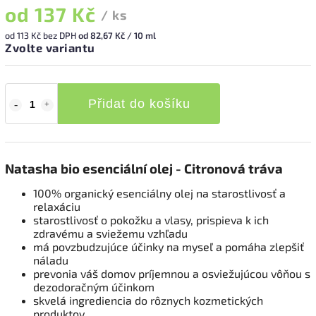
od
137 Kč
/ ks
od
113 Kč
bez DPH
od 82,67 Kč / 10 ml
Zvolte variantu
Přidat do košíku
Natasha bio esenciální olej - Citronová tráva
100% organický esenciálny olej na starostlivosť a
relaxáciu
starostlivosť o pokožku a vlasy, prispieva k ich
zdravému a sviežemu vzhľadu
má povzbudzujúce účinky na myseľ a pomáha zlepšiť
náladu
prevonia váš domov príjemnou a osviežujúcou vôňou s
dezodoračným účinkom
skvelá ingrediencia do rôznych kozmetických
produktov