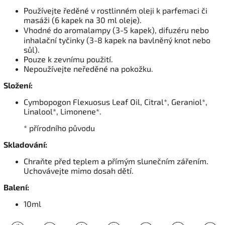
Používejte ředěné v rostlinném oleji k parfemaci či
masáži (6 kapek na 30 ml oleje).
Vhodné do aromalampy (3-5 kapek), difuzéru nebo
inhalační tyčinky (3-8 kapek na bavlněný knot nebo
sůl).
Pouze k zevnímu použití.
Nepoužívejte neředěné na pokožku.
Složení:
Cymbopogon Flexuosus Leaf Oil, Citral*, Geraniol*,
Linalool*, Limonene*.
* přírodního původu
Skladování:
Chraňte před teplem a přímým slunečním zářením.
Uchovávejte mimo dosah dětí.
Balení:
10ml