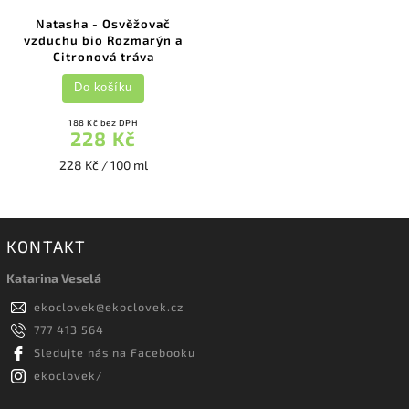
Natasha - Osvěžovač
vzduchu bio Rozmarýn a
Citronová tráva
Do košíku
188 Kč bez DPH
228 Kč
228 Kč / 100 ml
KONTAKT
Katarina Veselá
ekoclovek
@
ekoclovek.cz
777 413 564
Sledujte nás na Facebooku
ekoclovek/