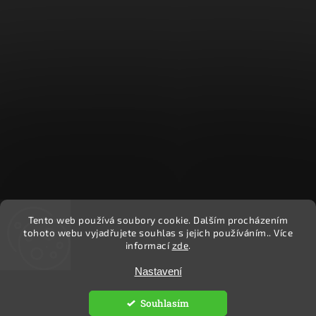
Tento web používá soubory cookie. Dalším procházením
Sledovat na Instagramu
tohoto webu vyjadřujete souhlas s jejich používáním.. Více
informací
zde
.
Copyright 2026
Ekočlověk
. Všechna práva vyhrazena.
Nastavení
Upravit nastavení cookies
Souhlasím
Vytvořil
Shoptet
| Design
Shoptak.cz.