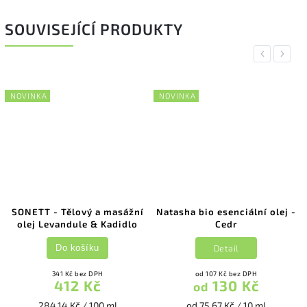
SOUVISEJÍCÍ PRODUKTY
Previous
Next
NOVINKA
NOVINKA
SONETT - Tělový a masážní
Natasha bio esenciální olej -
olej Levandule & Kadidlo
Cedr
Detail
Do košíku
341 Kč bez DPH
od 107 Kč bez DPH
412 Kč
130 Kč
od
284,14 Kč / 100 ml
od 75,67 Kč / 10 ml