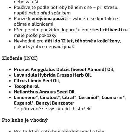
nebo za uši
Používejte podle potřeby během dne – při stresu,
napětí nebo před spánkem
Pouze k
vnějšímu použití
– vyhněte se kontaktu s
očima a sliznicemi
Před prvním použitím doporučujeme
test citlivosti
na
malé ploše pokožky
Nevhodné pro
děti do 12 let, těhotné a kojící ženy
,
pokud výrobce neuvádí jinak
Zloženie (INCI)
Prunus Amygdalus Dulcis (Sweet Almond) Oil
,
Lavandula Hybrida Grosso Herb Oil
,
Citrus Limon Peel Oil
,
Tocopherol
,
Helianthus Annuus Seed Oil
,
Limonene*
,
Linalool*
,
Citral*
,
Geraniol*
,
Coumarin*
,
Eugenol*
,
Benzyl Benzoate*
* z přirozeně se vyskytujících složek
Pro koho je vhodný
Pro ty, kteří potřebují
zlikdnit mysl a tělo