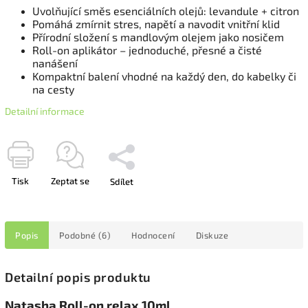
Uvolňující směs esenciálních olejů: levandule + citron
Pomáhá zmírnit stres, napětí a navodit vnitřní klid
Přírodní složení s mandlovým olejem jako nosičem
Roll-on aplikátor – jednoduché, přesné a čisté
nanášení
Kompaktní balení vhodné na každý den, do kabelky či
na cesty
Detailní informace
Tisk
Zeptat se
Sdílet
Popis
Podobné (6)
Hodnocení
Diskuze
Detailní popis produktu
Natasha Roll-on relax 10ml