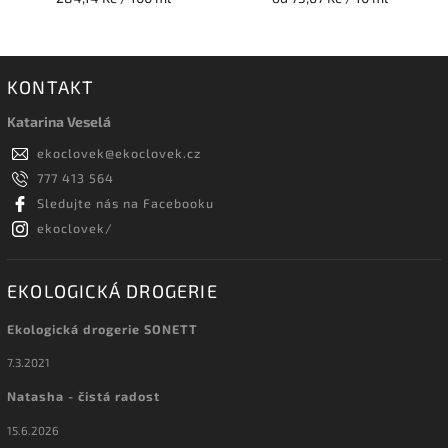
KONTAKT
Katarina Veselá
ekoclovek
@
ekoclovek.cz
777 413 564
Sledujte nás na Facebooku
ekoclovek/
EKOLOGICKÁ DROGERIE
Ekologická drogerie SONETT
7.3.2021
Natasha - čistá radost
15.6.2026