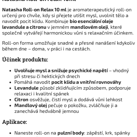
Natasha Roll-on Relax 10 ml
je aromaterapeutický roll-on
určený pro chvíle, kdy si přejete utišit mysl, uvolnit tělo a
navodit pocit klidu. Kombinuje
bio esenciální oleje
levandule a citronu
v jemném
mandlovém oleji
, které
společně vytvářejí harmonickou vůni s relaxačním účinkem.
Roll-on forma umožňuje snadné a přesné nanášení kdykoliv
během dne – doma, v práci i na cestách.
Účinek produktu:
Uvolňuje mysl a snižuje psychické napětí
– vhodný
při stresu či hektických dnech
Pomáhá navodit
pocit klidu a vnitřní rovnováhy
Levandule
působí zklidňujícím způsobem, podporuje
relaxaci i kvalitní spánek
Citron
osvěžuje, čistí mysl a dodává vůni lehkost
Mandlový olej
pečuje o pokožku, zvláčňuje ji a
zanechává hedvábně jemnou
Aplikace:
Naneste roll-on na
pulzní body
: zápěstí, krk, spánky