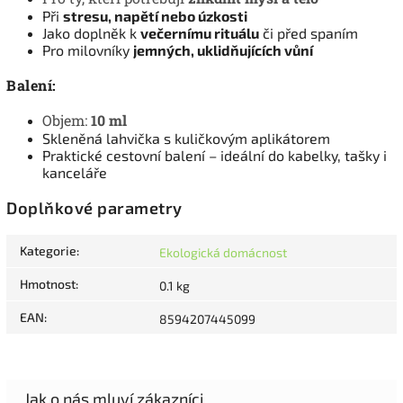
Při
stresu, napětí nebo úzkosti
Jako doplněk k
večernímu rituálu
či před spaním
Pro milovníky
jemných, uklidňujících vůní
Balení:
Objem:
10 ml
Skleněná lahvička s kuličkovým aplikátorem
Praktické cestovní balení – ideální do kabelky, tašky i
kanceláře
Doplňkové parametry
Kategorie
:
Ekologická domácnost
Hmotnost
:
0.1 kg
EAN
:
8594207445099