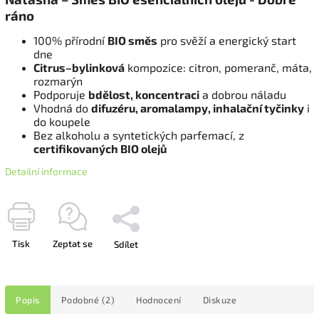
ráno
100% přírodní
BIO směs
pro svěží a energický start
dne
Citrus–bylinková
kompozice: citron, pomeranč, máta,
rozmarýn
Podporuje
bdělost, koncentraci
a dobrou náladu
Vhodná do
difuzéru, aromalampy, inhalační tyčinky
i
do koupele
Bez alkoholu a syntetických parfemací, z
certifikovaných BIO olejů
Detailní informace
Tisk
Zeptat se
Sdílet
Popis
Podobné (2)
Hodnocení
Diskuze