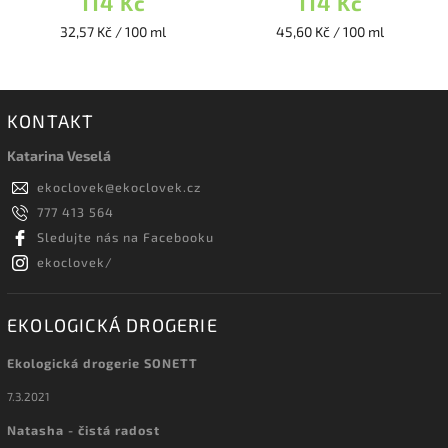
114 Kč
114 Kč
32,57 Kč / 100 ml
45,60 Kč / 100 ml
KONTAKT
Katarina Veselá
ekoclovek
@
ekoclovek.cz
777 413 564
Sledujte nás na Facebooku
ekoclovek/
EKOLOGICKÁ DROGERIE
Ekologická drogerie SONETT
7.3.2021
Natasha - čistá radost