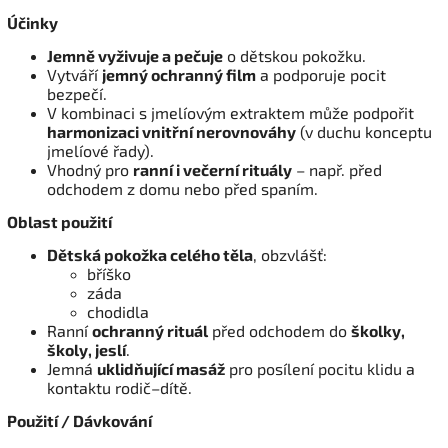
Účinky
Jemně vyživuje a pečuje
o dětskou pokožku.
Vytváří
jemný ochranný film
a podporuje pocit
bezpečí.
V kombinaci s jmelíovým extraktem může podpořit
harmonizaci vnitřní nerovnováhy
(v duchu konceptu
jmelíové řady).
Vhodný pro
ranní i večerní rituály
– např. před
odchodem z domu nebo před spaním.
Oblast použití
Dětská pokožka celého těla
, obzvlášť:
bříško
záda
chodidla
Ranní
ochranný rituál
před odchodem do
školky,
školy, jeslí
.
Jemná
uklidňující masáž
pro posílení pocitu klidu a
kontaktu rodič–dítě.
Použití / Dávkování