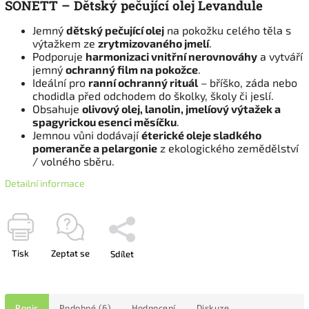
SONETT – Dětský pečující olej Levandule
Jemný
dětský pečující olej
na pokožku celého těla s
výtažkem ze
zrytmizovaného jmelí
.
Podporuje
harmonizaci vnitřní nerovnováhy
a vytváří
jemný
ochranný film na pokožce
.
Ideální pro
ranní ochranný rituál
– bříško, záda nebo
chodidla před odchodem do školky, školy či jeslí.
Obsahuje
olivový olej, lanolin, jmelíový výtažek a
spagyrickou esenci měsíčku
.
Jemnou vůni dodávají
éterické oleje sladkého
pomeranče a pelargonie
z ekologického zemědělství
/ volného sběru.
Detailní informace
Tisk
Zeptat se
Sdílet
Popis
Podobné (6)
Hodnocení
Diskuze