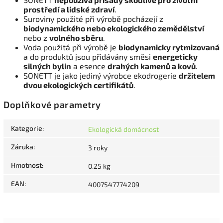
prostředí a lidské zdraví
.
Suroviny použité při výrobě pocházejí z
biodynamického nebo ekologického zemědělství
nebo z
volného sběru
.
Voda použitá při výrobě je
biodynamicky rytmizovaná
a do produktů jsou přidávány směsi
energeticky
silných bylin
a esence
drahých kamenů a kovů
.
SONETT je jako jediný výrobce ekodrogerie
držitelem
dvou ekologických certifikátů
.
Doplňkové parametry
Kategorie
:
Ekologická domácnost
Záruka
:
3 roky
Hmotnost
:
0.25 kg
EAN
:
4007547774209