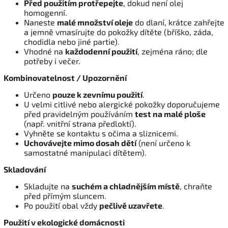
Před použitím protřepejte
, dokud není olej
homogenní.
Naneste
malé množství oleje
do dlaní, krátce zahřejte
a jemně vmasírujte do pokožky dítěte (bříško, záda,
chodidla nebo jiné partie).
Vhodné na
každodenní použití
, zejména ráno; dle
potřeby i večer.
Kombinovatelnost / Upozornění
Určeno
pouze k zevnímu použití
.
U velmi citlivé nebo alergické pokožky doporučujeme
před pravidelným používáním
test na malé ploše
(např. vnitřní strana předloktí).
Vyhněte se kontaktu s očima a sliznicemi.
Uchovávejte mimo dosah dětí
(není určeno k
samostatné manipulaci dítětem).
Skladování
Skladujte na
suchém a chladnějším místě
, chraňte
před přímým sluncem.
Po použití obal vždy
pečlivě uzavřete
.
Použití v ekologické domácnosti