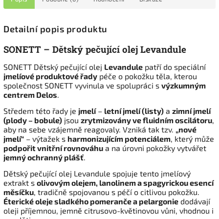
Detailní popis produktu
SONETT – Dětský pečující olej Levandule
SONETT Dětský pečující olej
Levandule
patří do speciální
jmelíové produktové řady
péče o pokožku těla, kterou
společnost SONETT vyvinula ve spolupráci s
výzkumným
centrem Delos
.
Středem této řady je
jmelí
–
letní jmelí (listy)
a
zimní jmelí
(plody – bobule)
jsou
zrytmizovány ve fluidním oscilátoru
,
aby na sebe vzájemně reagovaly. Vzniká tak tzv.
„nové
jmelí“
– výtažek s
harmonizujícím potenciálem
, který může
podpořit vnitřní rovnováhu
a na úrovni pokožky vytvářet
jemný ochranný plášť
.
Dětský pečující olej Levandule spojuje tento jmelíový
extrakt s
olivovým olejem, lanolinem a spagyrickou esencí
měsíčku
, tradičně spojovanou s péčí o citlivou pokožku.
Éterické oleje sladkého pomeranče a pelargonie
dodávají
oleji příjemnou, jemně citrusovo-květinovou vůni, vhodnou i