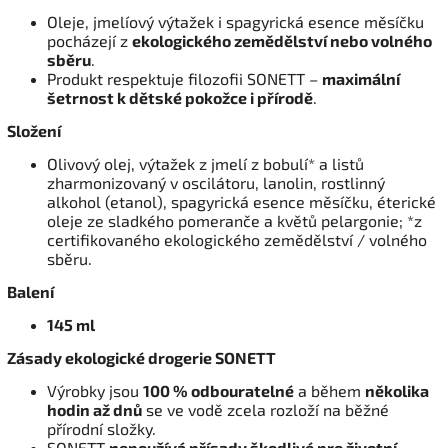
Oleje, jmelíový výtažek i spagyrická esence měsíčku
pocházejí z
ekologického zemědělství nebo volného
sběru
.
Produkt respektuje filozofii SONETT –
maximální
šetrnost k dětské pokožce i přírodě
.
Složení
Olivový olej, výtažek z jmelí z bobulí* a listů
zharmonizovaný v oscilátoru, lanolin, rostlinný
alkohol (etanol), spagyrická esence měsíčku, éterické
oleje ze sladkého pomeranče a květů pelargonie; *z
certifikovaného ekologického zemědělství / volného
sběru.
Balení
145 ml
Zásady ekologické drogerie SONETT
Výrobky jsou
100 % odbouratelné
a během
několika
hodin až dnů
se ve vodě zcela rozloží na běžné
přírodní složky.
SONETT
nepoužívá přísady škodlivé pro životní