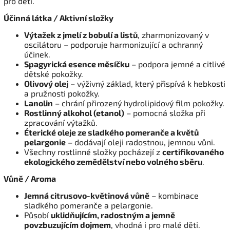
pro děti.
Účinná látka / Aktivní složky
Výtažek z jmelí z bobulí a listů
, zharmonizovaný v
oscilátoru – podporuje harmonizující a ochranný
účinek.
Spagyrická esence měsíčku
– podpora jemné a citlivé
dětské pokožky.
Olivový olej
– výživný základ, který přispívá k hebkosti
a pružnosti pokožky.
Lanolin
– chrání přirozený hydrolipidový film pokožky.
Rostlinný alkohol (etanol)
– pomocná složka při
zpracování výtažků.
Éterické oleje ze sladkého pomeranče a květů
pelargonie
– dodávají oleji radostnou, jemnou vůni.
Všechny rostlinné složky pocházejí z
certifikovaného
ekologického zemědělství nebo volného sběru
.
Vůně / Aroma
Jemná citrusovo-květinová vůně
– kombinace
sladkého pomeranče a pelargonie.
Působí
uklidňujícím, radostným a jemně
povzbuzujícím dojmem
, vhodná i pro malé děti.