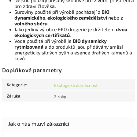
Nejsou použity přísady škodlivé pro životní prostředí a
pro zdraví člověka.
Suroviny použité při výrobě pocházejí z
BIO
dynamického, ekologického zemědělství
nebo z
volného sběru
.
Jako jediný výrobce EKO drogerie je držitelem
dvou
ekologických certifikátů
.
Voda použitá při výrobě je
BIO dynamicky
rytmizovaná
a do produktů jsou přidávány směsi
energeticky silných bylin a esence drahých kamenů a
kovů.
Doplňkové parametry
Kategorie
:
Ekologická domácnost
Záruka
:
2 roky