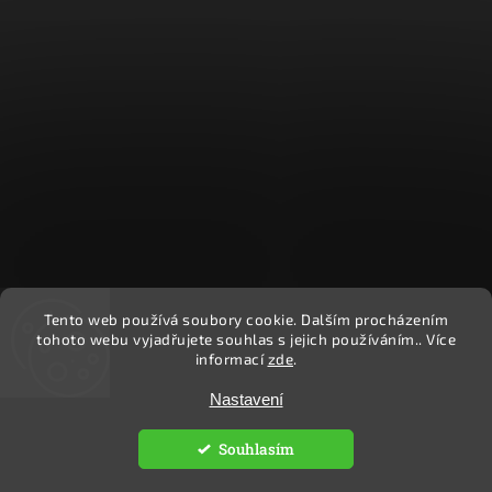
Tento web používá soubory cookie. Dalším procházením
Sledovat na Instagramu
tohoto webu vyjadřujete souhlas s jejich používáním.. Více
informací
zde
.
Nastavení
Copyright 2026
Ekočlověk
. Všechna práva vyhrazena.
Upravit nastavení cookies
Souhlasím
Vytvořil
Shoptet
| Design
Shoptak.cz.