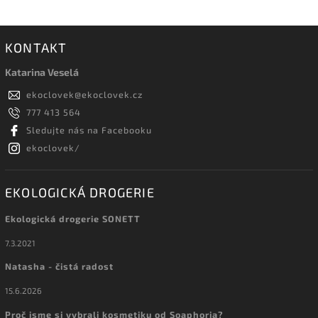
KONTAKT
Katarina Veselá
ekoclovek
@
ekoclovek.cz
777 413 564
Sledujte nás na Facebooku
ekoclovek/
EKOLOGICKÁ DROGERIE
Ekologická drogerie SONETT
7.3.2021
Natasha - čistá radost
15.6.2026
Proč jsme si vybrali kosmetiku od Soaphoria?