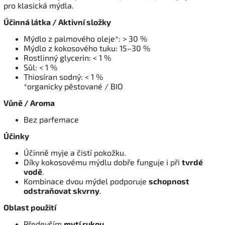
pro klasická mýdla.
Účinná látka / Aktivní složky
Mýdlo z palmového oleje*: > 30 %
Mýdlo z kokosového tuku: 15–30 %
Rostlinný glycerin: < 1 %
Sůl: < 1 %
Thiosíran sodný: < 1 %
*organicky pěstované / BIO
Vůně / Aroma
Bez parfemace
Účinky
Účinně myje a čistí pokožku.
Díky kokosovému mýdlu dobře funguje i při
tvrdé
vodě
.
Kombinace dvou mýdel podporuje
schopnost
odstraňovat skvrny
.
Oblast použití
Především
mytí rukou
.