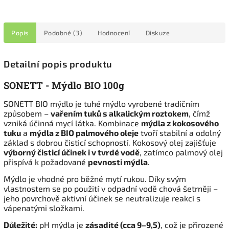
Popis
Podobné (3)
Hodnocení
Diskuze
Detailní popis produktu
SONETT - Mýdlo BIO 100g
SONETT BIO mýdlo je tuhé mýdlo vyrobené tradičním
způsobem –
vařením tuků s alkalickým roztokem
, čímž
vzniká účinná mycí látka. Kombinace
mýdla z kokosového
tuku
a
mýdla z BIO palmového oleje
tvoří stabilní a odolný
základ s dobrou čisticí schopností. Kokosový olej zajišťuje
výborný čisticí účinek i v tvrdé vodě
, zatímco palmový olej
přispívá k požadované
pevnosti mýdla
.
Mýdlo je vhodné pro běžné mytí rukou. Díky svým
vlastnostem se po použití v odpadní vodě chová šetrněji –
jeho povrchově aktivní účinek se neutralizuje reakcí s
vápenatými složkami.
Důležité:
pH mýdla je
zásadité (cca 9–9,5)
, což je přirozené