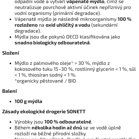
odpadní vodě a vytváří
vápenaté mýdlo
, čímž se
neutralizuje povrchově aktivní účinek nepříznivý pro
vodní organismy (primární degradace).
Vápenaté mýdlo je následně mikroorganismy
100 %
rozloženo
na
oxid uhličitý a vodu
(sekundární
degradace).
Mýdla jsou dle pokynů OECD klasifikována jako
snadno biologicky odbouratelná
.
Složení
Mýdlo z palmového oleje* > 30 %, mýdlo z
kokosového tuku 15–30 %, rostlinný glycerin < 1 %, sůl
< 1 %, thiosíran sodný < 1 %.
*organicky pěstované / BIO
Balení
100 g mýdla
Zásady ekologické drogerie SONETT
Výrobky jsou
100 % odbouratelné
.
Během
několika hodin až dnů
se ve vodě úplně
rozloží na běžné přírodní složky.