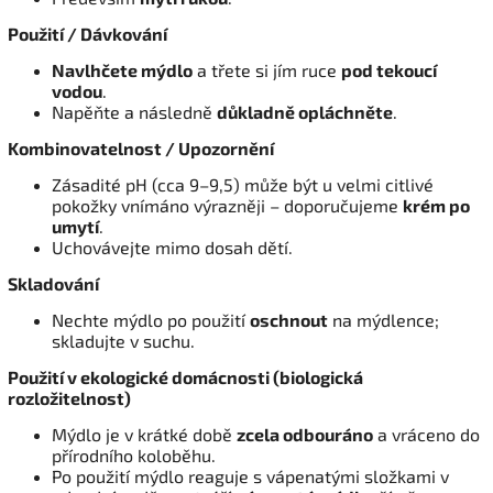
Použití / Dávkování
Navlhčete mýdlo
a třete si jím ruce
pod tekoucí
vodou
.
Napěňte a následně
důkladně opláchněte
.
Kombinovatelnost / Upozornění
Zásadité pH (cca 9–9,5) může být u velmi citlivé
pokožky vnímáno výrazněji – doporučujeme
krém po
umytí
.
Uchovávejte mimo dosah dětí.
Skladování
Nechte mýdlo po použití
oschnout
na mýdlence;
skladujte v suchu.
Použití v ekologické domácnosti (biologická
rozložitelnost)
Mýdlo je v krátké době
zcela odbouráno
a vráceno do
přírodního koloběhu.
Po použití mýdlo reaguje s vápenatými složkami v