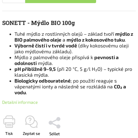
SONETT - Mýdlo BIO 100g
Tuhé mýdlo z rostlinných olejů – základ tvoří
mýdlo z
BIO palmového oleje
a
mýdlo z kokosového tuku
.
Výborně čistí i v tvrdé vodě
(díky kokosovému oleji
jako mýdlovému základu).
Mýdlo z palmového oleje přispívá k
pevnosti a
odolnosti
mýdla.
pH přibližně 9–9,5
(při 20 °C, 5 g/l H₂O) – typické pro
klasická mýdla.
Biologicky odbouratelné
; po použití reaguje s
vápenatými ionty a následně se rozkládá na
CO₂ a
vodu
.
Detailní informace
Tisk
Zeptat se
Sdílet