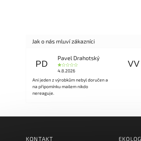
Pavel Drahotský
PD
VV
4.8.2026
Ani jeden z výrobkům nebyl doručen a
na připomínku mailem nikdo
nereaguje.
KONTAKT
EKOLOG