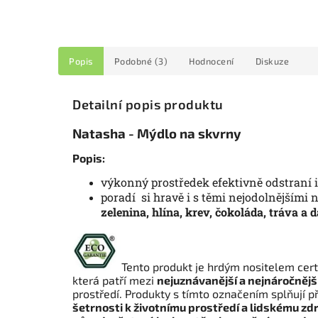
Popis
Podobné (3)
Hodnocení
Diskuze
Detailní popis produktu
Natasha - Mýdlo na skvrny
Popis:
výkonný prostředek efektivně odstraní i
poradí si hravě i s těmi nejodolnějšími n
zelenina, hlína, krev, čokoláda, tráva a d
Tento produkt je hrdým nositelem cert
která patří mezi
nejuznávanější a nejnáročnějš
prostředí. Produkty s tímto označením splňují př
šetrnosti k životnímu prostředí a lidskému zd