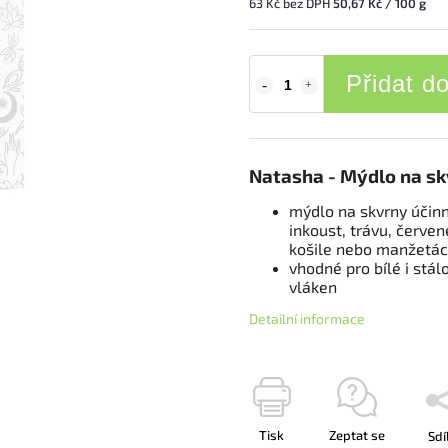
63 Kč bez DPH
50,67 Kč / 100 g
Přidat d
Natasha - Mýdlo na s
mýdlo na skvrny účinn
inkoust, trávu, červen
košile nebo manžetác
vhodné pro bílé i stál
vláken
Detailní informace
Tisk
Zeptat se
Sdí