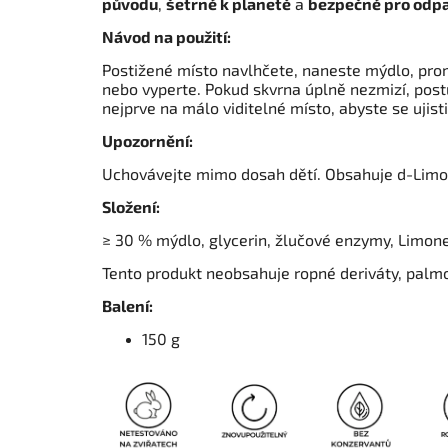
původu
,
šetrné k planetě
a
bezpečné pro odp
Návod na použití:
Postižené místo navlhčete, naneste mýdlo, pro
nebo vyperte. Pokud skvrna úplně nezmizí, post
nejprve na málo viditelné místo, abyste se ujistil
Upozornění:
Uchovávejte mimo dosah dětí. Obsahuje d-Limo
Složení:
≥ 30 % mýdlo, glycerin, žlučové enzymy, Limon
Tento produkt neobsahuje ropné deriváty, palmov
Balení:
150 g