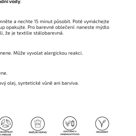
adní vody
.
mněte a nechte 15 minut působit. Poté vymáchejte
up opakujte. Pro barevné oblečení: naneste mýdlo
i, že je textilie stálobarevná.
nene. Může vyvolat alergickou reakci.
ene.
ý olej, syntetické vůně ani barviva.