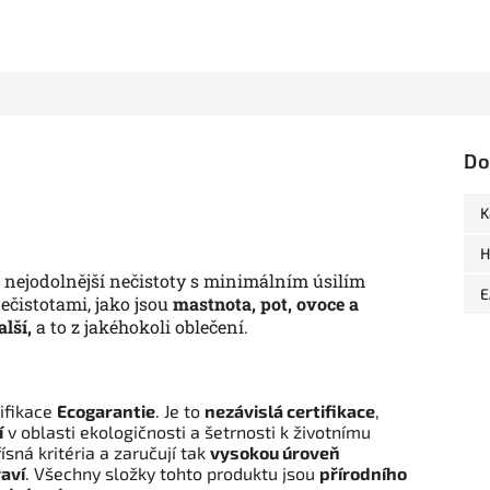
Do
K
H
 nejodolnější nečistoty s minimálním úsilím
E
ečistotami, jako jsou
mastnota, pot, ovoce a
alší,
a to z jakéhokoli oblečení.
ifikace
Ecogarantie
. Je to
nezávislá certifikace
,
í
v oblasti ekologičnosti a šetrnosti k životnímu
ísná kritéria a zaručují tak
vysokou úroveň
raví
. Všechny složky tohto produktu jsou
přírodního