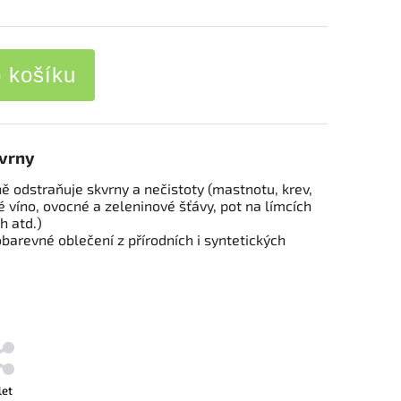
o košíku
kvrny
ě odstraňuje skvrny a nečistoty (mastnotu, krev,
é víno, ovocné a zeleninové šťávy, pot na límcích
h atd.)
obarevné oblečení z přírodních i syntetických
let