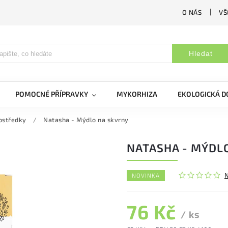
O NÁS
VŠ
Hledat
POMOCNÉ PŘÍPRAVKY
MYKORHIZA
EKOLOGICKÁ 
rostředky
/
Natasha - Mýdlo na skvrny
NATASHA - MÝDL
NOVINKA
76 Kč
/ ks