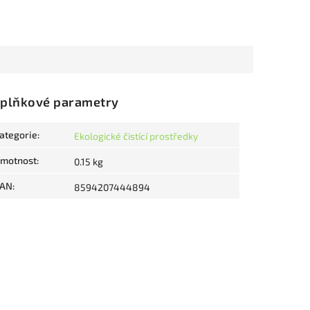
plňkové parametry
ategorie
:
Ekologické čistící prostředky
motnost
:
0.15 kg
AN
:
8594207444894