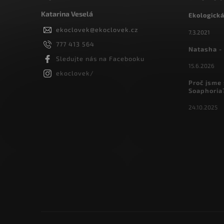
Katarina Veselá
Ekologick
ekoclovek
@
ekoclovek.cz
7.3.2021
777 413 564
Natasha - 
Sledujte nás na Facebooku
15.6.2026
ekoclovek/
Proč jsme 
Soaphoria
24.10.2025