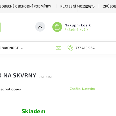
EOBECNÉ OBCHODNÍ PODMÍNKY
PLATEBNÍ MOŽNOSTI
ZPŮSOB
CZK
Nákupní košík
Prázdný košík
DOMÁCNOST
VČELÍ LÉČIVA
BIOAGENS
777 413 564
PLAŠIČE A
O NA SKVRNY
Kód:
8166
Značka:
Natasha
Neohodnoceno
Skladem