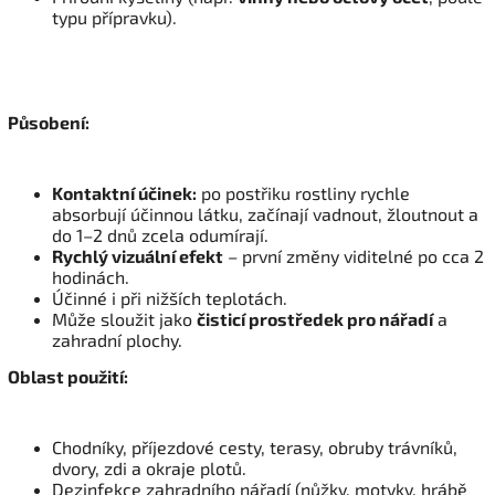
typu přípravku).
Působení:
Kontaktní účinek:
po postřiku rostliny rychle
absorbují účinnou látku, začínají vadnout, žloutnout a
do 1–2 dnů zcela odumírají.
Rychlý vizuální efekt
– první změny viditelné po cca 2
hodinách.
Účinné i při nižších teplotách.
Může sloužit jako
čisticí prostředek pro nářadí
a
zahradní plochy.
Oblast použití:
Chodníky, příjezdové cesty, terasy, obruby trávníků,
dvory, zdi a okraje plotů.
Dezinfekce zahradního nářadí (nůžky, motyky, hrábě