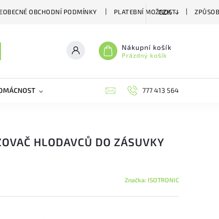
EOBECNÉ OBCHODNÍ PODMÍNKY
PLATEBNÍ MOŽNOSTI
ZPŮSOB
CZK
Nákupní košík
Prázdný košík
DOMÁCNOST
VČELÍ LÉČIVA
BIOAGENS
777 413 564
PLAŠIČE A
ZOVAČ HLODAVCŮ DO ZÁSUVKY
Značka:
ISOTRONIC