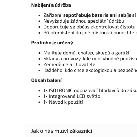
Nabíjení a údržba
Zařízení
nepotřebuje baterie ani nabíjení
Nevyžaduje žádnou speciální údržbu
Doporučuje se občas zkontrolovat čistotu 
Při přemístění do jiné místnosti ponechte p
Pro koho je určený
Majitele domů, chalup, sklepů a garáží
Sklady a provozy, kde není vhodné používa
Zemědělce a chovatele
Každého, kdo chce ekologickou a bezpečn
Obsah balení
1× ISOTRONIC odpuzovač hlodavců do zás
1× Integrované LED světlo
1× Návod k použití