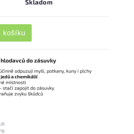
Skladom
o košíku
hlodavců do zásuvky
účinně odpuzují myši, potkany, kuny i plchy
 jedů a chemikálií
né místnosti
– stačí zapojit do zásuvky
braňuje zvyku škůdců