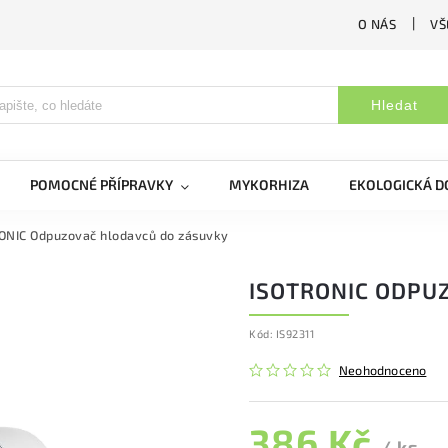
O NÁS
VŠ
Hledat
POMOCNÉ PŘÍPRAVKY
MYKORHIZA
EKOLOGICKÁ 
ONIC Odpuzovač hlodavců do zásuvky
ISOTRONIC ODPU
Kód:
IS92311
Neohodnoceno
386 Kč
/ ks