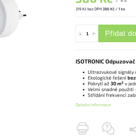
319 Kč bez DPH
386 Kč / 1 ks
Přidat d
ISOTRONIC Odpuzovač 
Ultrazvukové signály 
Ekologické řešení
bez
Pokrytí až
30 m²
v jed
Velmi snadné použití 
Střídání frekvencí za
Detailní informace