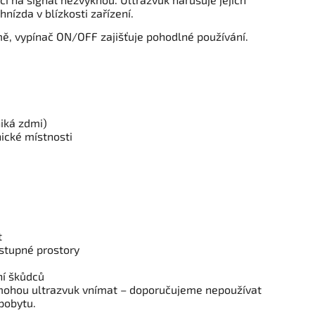
hnízda v blízkosti zařízení.
mě, vypínač ON/OFF zajišťuje pohodlné používání.
iká zdmi)
nické místnosti
t
ístupné prostory
ní škůdců
mohou ultrazvuk vnímat – doporučujeme nepoužívat
pobytu.