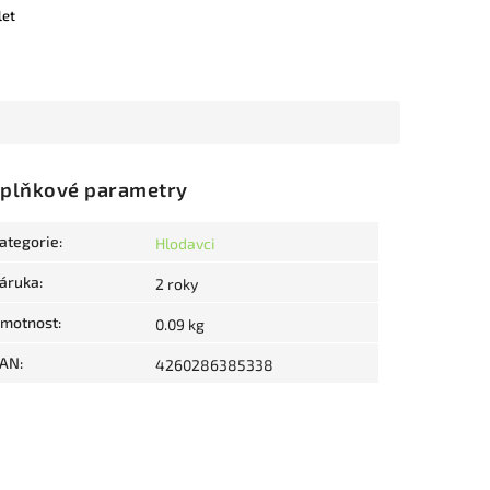
let
plňkové parametry
ategorie
:
Hlodavci
áruka
:
2 roky
motnost
:
0.09 kg
AN
:
4260286385338