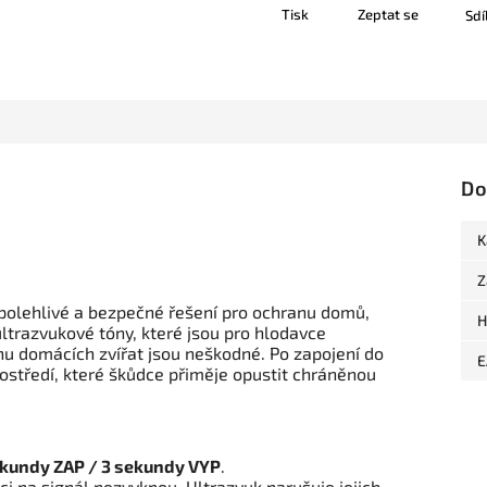
Tisk
Zeptat se
Sdí
Do
K
Z
polehlivé a bezpečné řešení pro ochranu domů,
H
ultrazvukové tóny, které jsou pro hlodavce
nu domácích zvířat jsou neškodné. Po zapojení do
E
rostředí, které škůdce přiměje opustit chráněnou
ekundy ZAP / 3 sekundy VYP
.
ci na signál nezvyknou. Ultrazvuk narušuje jejich