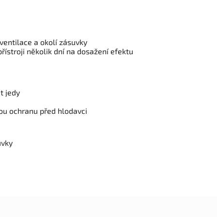
ventilace a okolí zásuvky
řístroji několik dní na dosažení efektu
t jedy
ou ochranu před hlodavci
uvky