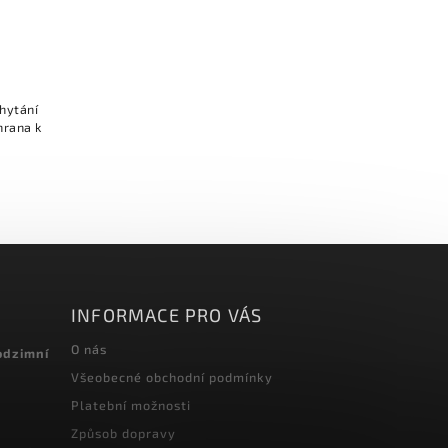
chytání
hrana k
INFORMACE PRO VÁS
O nás
odzimní
Všeobecné obchodní podmínky
Platební možnosti
Způsob dopravy