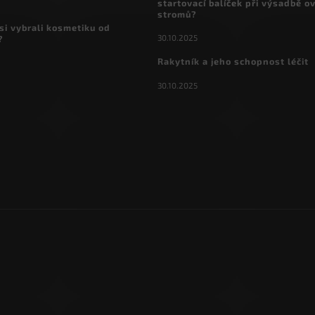
startovací balíček při výsadbě o
stromů?
si vybrali kosmetiku od
30.10.2025
?
Rakytník a jeho schopnost léčit
30.10.2025