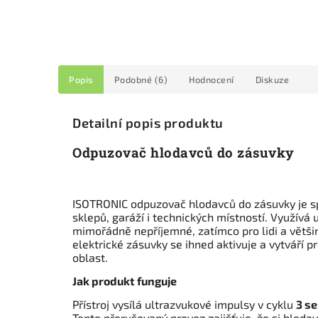
Popis
Podobné (6)
Hodnocení
Diskuze
Detailní popis produktu
Odpuzovač hlodavců do zásuvky
ISOTRONIC odpuzovač hlodavců do zásuvky je s
sklepů, garáží i technických místností. Využívá 
mimořádně nepříjemné, zatímco pro lidi a větši
elektrické zásuvky se ihned aktivuje a vytváří p
oblast.
Jak produkt funguje
Přístroj vysílá ultrazvukové impulsy v cyklu
3 s
Tento přerušovaný provoz zajišťuje, že si hlodav