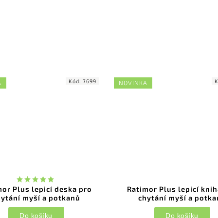
Kód:
7699
A
NOVINKA
or Plus lepicí deska pro
Ratimor Plus lepicí kni
ytání myší a potkanů
chytání myší a potk
Do košíku
Do košíku