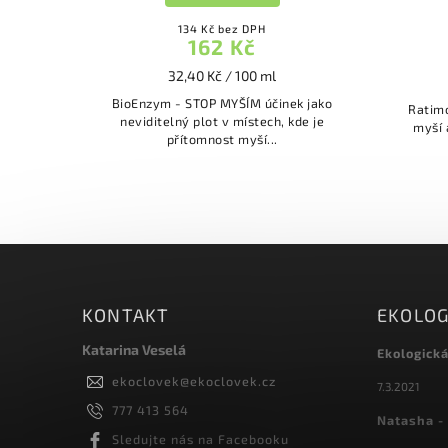
134 Kč bez DPH
162 Kč
32,40 Kč / 100 ml
BioEnzym - STOP MYŠÍM účinek jako
Ratimo
neviditelný plot v místech, kde je
myší 
přítomnost myší...
KONTAKT
EKOLOG
Katarina Veselá
Ekologick
ekoclovek
@
ekoclovek.cz
7.3.2021
777 413 564
Natasha - 
Sledujte nás na Facebooku