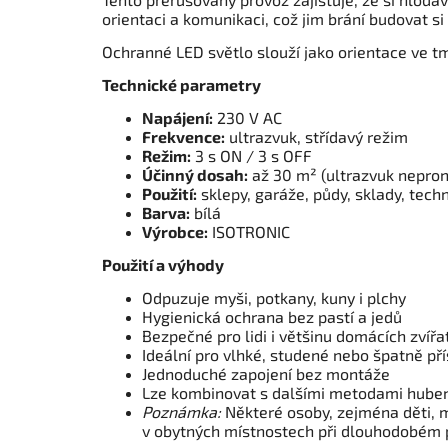
orientaci a komunikaci, což jim brání budovat si 
Ochranné LED světlo slouží jako orientace ve t
Technické parametry
Napájení:
230 V AC
Frekvence:
ultrazvuk, střídavý režim
Režim:
3 s ON / 3 s OFF
Účinný dosah:
až 30 m² (ultrazvuk nepron
Použití:
sklepy, garáže, půdy, sklady, tech
Barva:
bílá
Výrobce:
ISOTRONIC
Použití a výhody
Odpuzuje myši, potkany, kuny i plchy
Hygienická ochrana bez pastí a jedů
Bezpečné pro lidi i většinu domácích zvířa
Ideální pro vlhké, studené nebo špatně př
Jednoduché zapojení bez montáže
Lze kombinovat s dalšími metodami hube
Poznámka:
Některé osoby, zejména děti, 
v obytných místnostech při dlouhodobém 