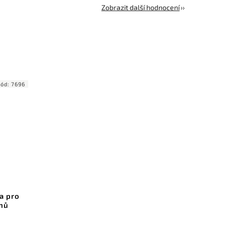
Zobrazit další hodnocení
Kód:
7696
ha pro
anů