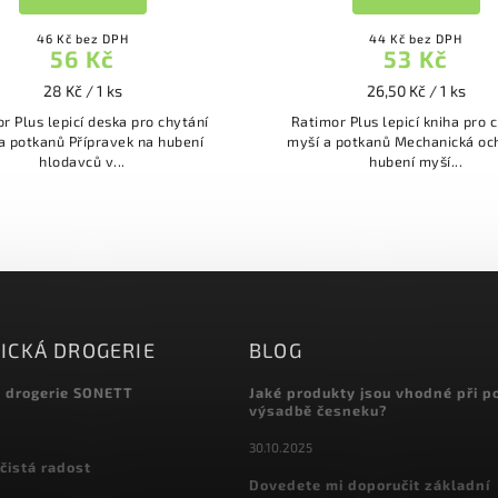
46 Kč bez DPH
44 Kč bez DPH
56 Kč
53 Kč
28 Kč / 1 ks
26,50 Kč / 1 ks
r Plus lepicí deska pro chytání
Ratimor Plus lepicí kniha pro 
a potkanů Přípravek na hubení
myší a potkanů Mechanická oc
hlodavců v...
hubení myší...
ICKÁ DROGERIE
BLOG
á drogerie SONETT
Jaké produkty jsou vhodné při p
výsadbě česneku?
30.10.2025
čistá radost
Dovedete mi doporučit základní