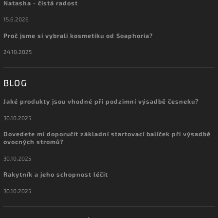
Natasha - čistá radost
15.6.2026
Proč jsme si vybrali kosmetiku od Soaphoria?
24.10.2025
BLOG
Jaké produkty jsou vhodné při podzimní výsadbě česneku?
30.10.2025
Dovedete mi doporučit základní startovací balíček při výsadbě
ovocných stromů?
30.10.2025
Rakytník a jeho schopnost léčit
30.10.2025