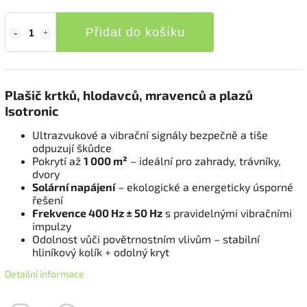
Přidat do košíku
Plašič krtků, hlodavců, mravenců a plazů
Isotronic
Ultrazvukové a vibrační signály bezpečně a tiše
odpuzují škůdce
Pokrytí až
1 000 m²
– ideální pro zahrady, trávníky,
dvory
Solární napájení
– ekologické a energeticky úsporné
řešení
Frekvence 400 Hz ± 50 Hz
s pravidelnými vibračními
impulzy
Odolnost vůči povětrnostním vlivům – stabilní
hliníkový kolík + odolný kryt
Detailní informace