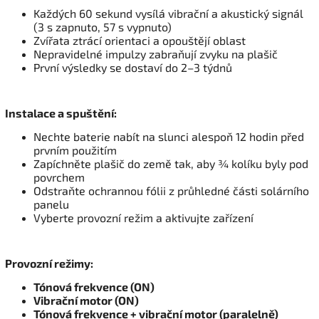
Každých 60 sekund vysílá vibrační a akustický signál
(3 s zapnuto, 57 s vypnuto)
Zvířata ztrácí orientaci a opouštějí oblast
Nepravidelné impulzy zabraňují zvyku na plašič
První výsledky se dostaví do 2–3 týdnů
Instalace a spuštění:
Nechte baterie nabít na slunci alespoň 12 hodin před
prvním použitím
Zapíchněte plašič do země tak, aby ¾ kolíku byly pod
povrchem
Odstraňte ochrannou fólii z průhledné části solárního
panelu
Vyberte provozní režim a aktivujte zařízení
Provozní režimy:
Tónová frekvence (ON)
Vibrační motor (ON)
Tónová frekvence + vibrační motor (paralelně)