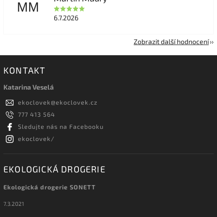
MM
6.7.2026
Zobrazit další hodnocení
KONTAKT
Katarina Veselá
ekoclovek
@
ekoclovek.cz
777 413 564
Sledujte nás na Facebooku
ekoclovek/
EKOLOGICKÁ DROGERIE
Ekologická drogerie SONETT
7.3.2021