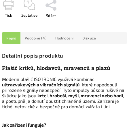
Tisk
Zeptat se
Sdílet
Popis
Podobné (4)
Hodnocení
Diskuze
Detailní popis produktu
Plašič krtků, hlodavců, mravenců a plazů
Moderní plašič ISOTRONIC využívá kombinaci
ultrazvukových a vibračních signálů
, které napodobují
přirozené signály nebezpečí. Tyto impulzy působí rušivě na
škůdce jako jsou
krtci, hraboši, myši, mravenci nebo hadi
,
a postupně je donutí opustit chráněné území. Zařízení je
tiché, netoxické a bezpečné pro domácí zvířata i lidi.
Jak zařízení funguje?