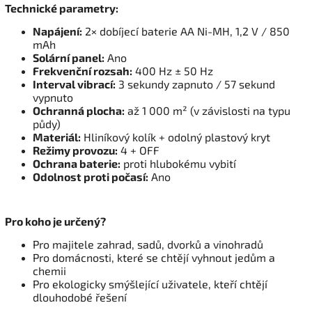
Technické parametry:
Napájení:
2× dobíjecí baterie AA Ni-MH, 1,2 V / 850
mAh
Solární panel:
Ano
Frekvenční rozsah:
400 Hz ± 50 Hz
Interval vibrací:
3 sekundy zapnuto / 57 sekund
vypnuto
Ochranná plocha:
až 1 000 m² (v závislosti na typu
půdy)
Materiál:
Hliníkový kolík + odolný plastový kryt
Režimy provozu:
4 + OFF
Ochrana baterie:
proti hlubokému vybití
Odolnost proti počasí:
Ano
Pro koho je určený?
Pro majitele zahrad, sadů, dvorků a vinohradů
Pro domácnosti, které se chtějí vyhnout jedům a
chemii
Pro ekologicky smýšlející uživatele, kteří chtějí
dlouhodobé řešení