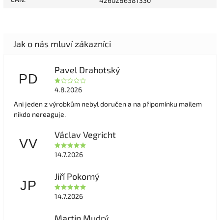
4260286381330
Pavel Drahotský
PD
4.8.2026
Ani jeden z výrobkům nebyl doručen a na připomínku mailem
nikdo nereaguje.
Václav Vegricht
VV
14.7.2026
Jiří Pokorný
JP
14.7.2026
Martin Mudrý