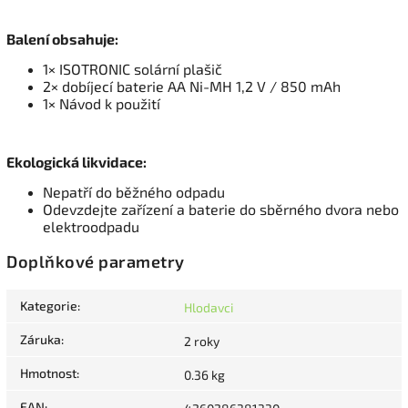
Balení obsahuje:
1× ISOTRONIC solární plašič
2× dobíjecí baterie AA Ni-MH 1,2 V / 850 mAh
1× Návod k použití
Ekologická likvidace:
Nepatří do běžného odpadu
Odevzdejte zařízení a baterie do sběrného dvora nebo
elektroodpadu
Doplňkové parametry
Kategorie
:
Hlodavci
Záruka
:
2 roky
Hmotnost
:
0.36 kg
EAN
: