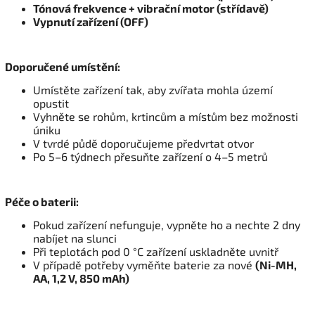
Tónová frekvence + vibrační motor (střídavě)
Vypnutí zařízení (OFF)
Doporučené umístění:
Umístěte zařízení tak, aby zvířata mohla území
opustit
Vyhněte se rohům, krtincům a místům bez možnosti
úniku
V tvrdé půdě doporučujeme předvrtat otvor
Po 5–6 týdnech přesuňte zařízení o 4–5 metrů
Péče o baterii:
Pokud zařízení nefunguje, vypněte ho a nechte 2 dny
nabíjet na slunci
Při teplotách pod 0 °C zařízení uskladněte uvnitř
V případě potřeby vyměňte baterie za nové
(Ni-MH,
AA, 1,2 V, 850 mAh)