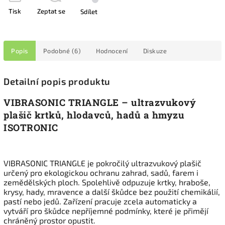
Tisk
Zeptat se
Sdílet
Popis
Podobné (6)
Hodnocení
Diskuze
Detailní popis produktu
VIBRASONIC TRIANGLE – ultrazvukový
plašič krtků, hlodavců, hadů a hmyzu
ISOTRONIC
VIBRASONIC TRIANGLE je pokročilý ultrazvukový plašič
určený pro ekologickou ochranu zahrad, sadů, farem i
zemědělských ploch. Spolehlivě odpuzuje krtky, hraboše,
krysy, hady, mravence a další škůdce bez použití chemikálií,
pastí nebo jedů. Zařízení pracuje zcela automaticky a
vytváří pro škůdce nepříjemné podmínky, které je přimějí
chráněný prostor opustit.