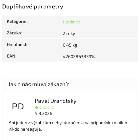
Doplňkové parametry
Kategorie
:
Hlodavci
Záruka
:
2 roky
Hmotnost
:
0.45 kg
EAN
:
4260286383914
Pavel Drahotský
PD
4.8.2026
Ani jeden z výrobkům nebyl doručen a na připomínku mailem
nikdo nereaguje.