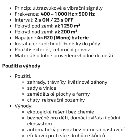
Princip: ultrazvukové a vibrační signály
Frekvence:
400 – 1 000 Hz ± 500 Hz
Interval:
2 s ON / 23 s OFF
Pokrytí pod zemí:
až 1 250 m²
Pokrytí nad zemí:
až 200 m²
Napájení:
4× R20 (Mono) baterie
Instalace: zapíchnutí ¾ délky do půdy
Použití: exteriér, celoroční provoz
Materiál: odolné provedení vhodné do deště
Použití a výhody
Použití:
zahrady, trávníky, květinové záhony
sady a vinice
zemědělské plochy a farmy
chaty, rekreační pozemky
Výhody:
ekologické řešení bez chemie
bezpečné pro děti, domácí zvířata i půdní
ekosystém
automatický provoz bez nutnosti nastavení
efektivní proti více druhům škůdců