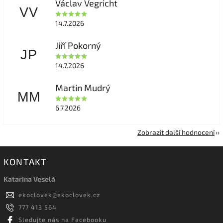
Václav Vegricht
VV
14.7.2026
Jiří Pokorný
JP
14.7.2026
Martin Mudrý
MM
6.7.2026
Zobrazit další hodnocení
KONTAKT
Katarina Veselá
ekoclovek
@
ekoclovek.cz
777 413 564
Sledujte nás na Facebooku