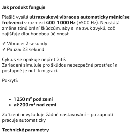
Jak produkt funguje
Plašič vysílá
ultrazvukové vibrace s automaticky měnící se
frekvencí
v rozmezí
400–1 000 Hz
(±500 Hz). Neustálá
změna tónů brání škůdcům, aby si na zvuk zvykli, což
zajišťuje dlouhodobou účinnost.
✔ Vibrace: 2 sekundy
✔ Pauza: 23 sekund
Cyklus se opakuje nepřetržitě.
Zariadení simuluje pro škůdce nebezpečné prostředí a
postupně je nutí k migraci.
Pokrytí:
1 250 m² pod zemí
až 200 m² nad zemí
Zařízení nevyžaduje žádné nastavování – po zapnutí
pracuje automaticky.
Technické parametry