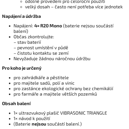
odolné provedení pro celoroční použití
velký dosah – často není potřeba více jednotek
Napájení a údržba
Napájení:
4× R20 Mono
(baterie nejsou součástí
balení)
Občas zkontrolujte:
– stav baterií
– pevnost umístění v půdě
– čistotu kontaktu se zemí
Nevyžaduje žádnou náročnou údržbu
Pro koho je určený
pro zahrádkáře a pěstitele
pro majitele sadů, polí a vinic
pro zastánce ekologické ochrany bez chemikálií
pro farmáře a majitele větších pozemků
Obsah balení
1× ultrazvukový plašič VIBRASONIC TRIANGLE
1× návod k použití
(Baterie
nejsou
součástí balení.)