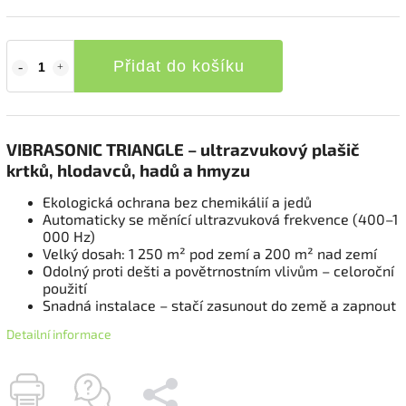
Přidat do košíku
VIBRASONIC TRIANGLE – ultrazvukový plašič
krtků, hlodavců, hadů a hmyzu
Ekologická ochrana bez chemikálií a jedů
Automaticky se měnící ultrazvuková frekvence (400–1
000 Hz)
Velký dosah: 1 250 m² pod zemí a 200 m² nad zemí
Odolný proti dešti a povětrnostním vlivům – celoroční
použití
Snadná instalace – stačí zasunout do země a zapnout
Detailní informace