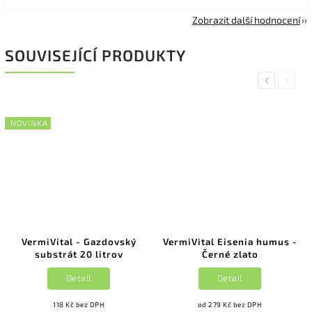
Zobrazit další hodnocení
SOUVISEJÍCÍ PRODUKTY
Previous
Next
NOVINKA
VermiVital - Gazdovský
VermiVital Eisenia humus -
substrát 20 litrov
Černé zlato
Detail
Detail
118 Kč bez DPH
od 279 Kč bez DPH