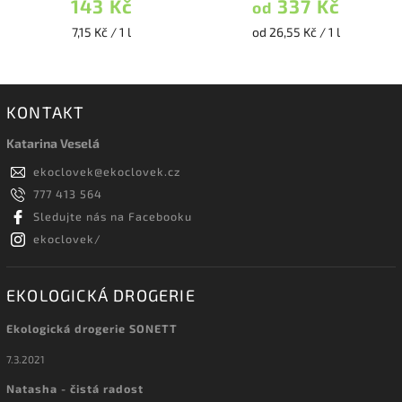
143 Kč
337 Kč
od
7,15 Kč / 1 l
od 26,55 Kč / 1 l
KONTAKT
Katarina Veselá
ekoclovek
@
ekoclovek.cz
777 413 564
Sledujte nás na Facebooku
ekoclovek/
EKOLOGICKÁ DROGERIE
Ekologická drogerie SONETT
7.3.2021
Natasha - čistá radost