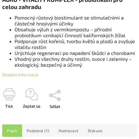
celou zahradu
Pomocný růstový biostimulant se stimulačními a
částečně hnojivými účinky
Obsahuje výluh z vermikompostu – přírodní
probiotikum vznikající činností kalifornských žížal
Podporuje růst kořenů, tvorbu květů a plodů a zvyšuje
vitalitu rostlin
Urýchluje regeneraci po napadení škůdci a chorobami
Vhodný pro všechny druhy rostlin, ovoce i zeleniny –
ekologický, bezpečný a účinný
Detailní informace
Tisk
Zeptat se
Sdílet
Popis
Podobné (1)
Hodnocení
Diskuze