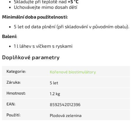
Skladujte při teplotě nad
+5 °C
Uchovávejte mimo dosah dětí
Minimální doba použitelnosti:
5 let od data plnění (při skladování v původním obalu).
Balení:
1 l láhev s víčkem s ryskami
Doplňkové parametry
Kategorie
:
Kořenové biostimulátory
Záruka
:
5 let
Hmotnost
:
1.2 kg
EAN
:
8592542012396
Použití
:
Plodová zelenina