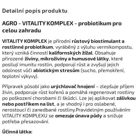
Detailní popis produktu
AGRO - VITALITY KOMPLEX - probiotikum pro
celou zahradu
VITALITY KOMPLEX
je přírodní
růstový biostimulant a
rostlinné probiotikum
, vyráběný z výluhu vermikompostu,
který vzniká činností
kalifornských žížal
. Obsahuje
přirozené
živiny, mikroživiny a humusové látky
, které
posilují imunitu rostlin, podporují růst a zvyšují jejich
odolnost vůči
abiotickým stresům
(sucho, přemokření,
teplotní výkyvy).
Přípravek působí jako
urýchlovač hnojení
– zlepšuje příjem
živin, podporuje růst kořenů a pomáhá regenerovat rostliny
po poškození chorobami či škůdci. Lze jej aplikovat
zálivkou
nebo postřikem na list
, a je vhodný i pro oslabené,
nerostoucí či zanedbané rostliny.Pravidelným používáním
VITALITY KOMPLEXU se
omezuje únava půdy
a snižuje
potřeba přesazování.
Účinná látka: