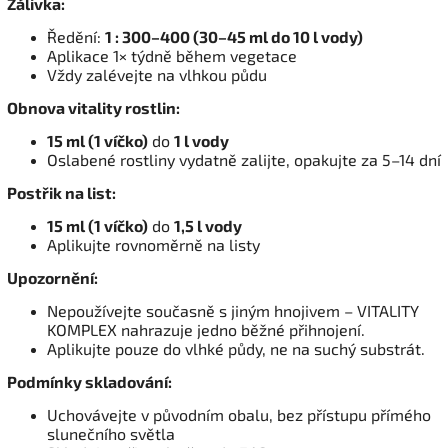
Zálivka:
Ředění:
1 : 300–400 (30–45 ml do 10 l vody)
Aplikace 1× týdně během vegetace
Vždy zalévejte na vlhkou půdu
Obnova vitality rostlin:
15 ml (1 víčko)
do
1 l vody
Oslabené rostliny vydatně zalijte, opakujte za 5–14 dní
Postřik na list:
15 ml (1 víčko)
do
1,5 l vody
Aplikujte rovnoměrně na listy
Upozornění:
Nepoužívejte současně s jiným hnojivem – VITALITY
KOMPLEX nahrazuje jedno běžné přihnojení.
Aplikujte pouze do vlhké půdy, ne na suchý substrát.
Podmínky skladování:
Uchovávejte v původním obalu, bez přístupu přímého
slunečního světla