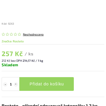
Kód:
9263
Neohodnoceno
Značka:
Rosteto
257 Kč
/ ks
212 Kč bez DPH
214,17 Kč / 1 kg
Skladem
Přidat do košíku
Rosteto - přírodní odpuzovač krtonožky 1,2 kg