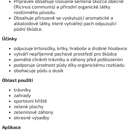
Přípravek obsahuje lisovaná semena skočce obecné
(Ricinus communis) a přírodní organické látky
rostlinného původu.
Obsahuje přirozeně se vyskytující aromatické a
alkaloidové látky, které vytvářejí pach odpuzující
půdní škůdce.
Účinky
odpuzuje krtonožky, krtky, hraboše a drobné hlodavce
vytváří nepříjemné pachové prostředí pro škůdce
pomáhá chránit trávníky a záhony před poškozením
podporuje úrodnost půdy díky organickému rozkladu
obohacuje půdu o dusík
Oblast použití
trávníky
zahrady
sportovní hřiště
zelené plochy
zeleninové záhony
okrasné výsadby
Aplikace