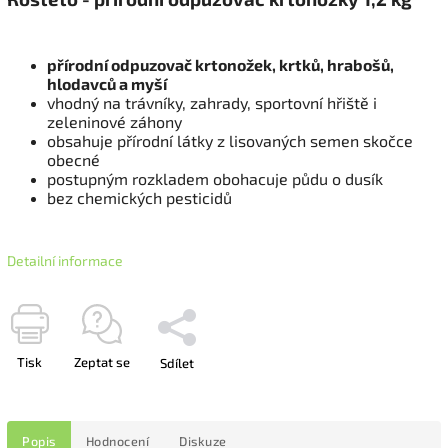
přírodní odpuzovač krtonožek, krtků, hrabošů,
hlodavců a myší
vhodný na trávníky, zahrady, sportovní hřiště i
zeleninové záhony
obsahuje přírodní látky z lisovaných semen skočce
obecné
postupným rozkladem obohacuje půdu o dusík
bez chemických pesticidů
Detailní informace
Tisk
Zeptat se
Sdílet
Popis
Hodnocení
Diskuze