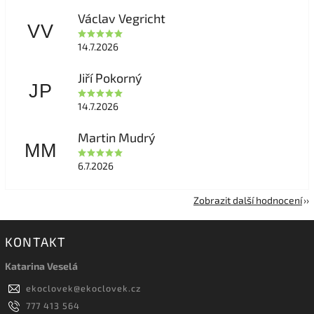
Václav Vegricht
VV
14.7.2026
Jiří Pokorný
JP
14.7.2026
Martin Mudrý
MM
6.7.2026
Zobrazit další hodnocení
KONTAKT
Katarina Veselá
ekoclovek
@
ekoclovek.cz
777 413 564