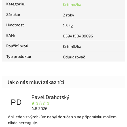
Kategorie
:
Krtonožka
Záruka
:
2 roky
Hmotnost
:
1.5 kg
EAN
:
8594158409096
Použití proti
:
Krtonôžka
Typ produktu
:
Odpudzovač
Pavel Drahotský
PD
4.8.2026
Ani jeden z výrobkům nebyl doručen a na připomínku mailem
nikdo nereaguje.