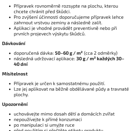
Přípravek rovnoměrně rozsypte na plochu, kterou
chcete chránit před škůdci.
Pro zvýšení účinnosti doporučujeme přípravek lehce
zahrnout vrstvou zeminy a následně zalít.
Aplikaci je vhodné provádět preventivně nebo při
prvních projevech výskytu škůdců.
Dávkování
doporučená dávka:
50–60 g / m²
(cca 2 odměrky)
následná udržovací aplikace:
30 g / m² každých 30–
40 dní
Mísitelnost
Přípravek je určen k samostatnému použití.
Lze jej aplikovat na běžně obdělávané půdy a travnaté
plochy.
Upozornění
uchovávejte mimo dosah dětí a domácích zvířat
nepoužívejte k přímé konzumaci
po manipulaci si umyjte ruce
před použitím si přečtěte etiketu produktu