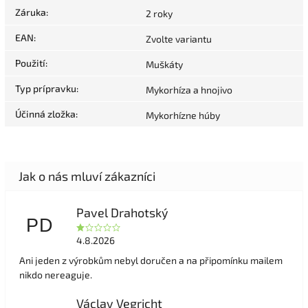
Záruka
:
2 roky
EAN
:
Zvolte variantu
Použití
:
Muškáty
Typ prípravku
:
Mykorhíza a hnojivo
Účinná zložka
:
Mykorhízne húby
Pavel Drahotský
PD
4.8.2026
Ani jeden z výrobkům nebyl doručen a na připomínku mailem
nikdo nereaguje.
Václav Vegricht