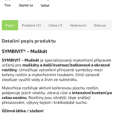
Tisk
Zeptat se
Sdílet
Popis
Podobné (3)
Videa (1)
Hodnocení
Diskuze
Detailní popis produktu
SYMBIVIT® – Muškát
SYMBIVIT – Muškát
je specializovaný mykorhizní přípravek
určený pro
muškáty a další kvetoucí balkonové a okrasné
rostliny
. Umožňuje vytvoření přirozené symbiózy mezi
kořeny rostlin a mykorhizními houbami, čímž výrazně
zlepšuje využití vody a živin ze substrátu.
Mykorhiza rozšiřuje aktivní kořenovou plochu rostlin,
podporuje jejich vitalitu, zdravý růst a
intenzivní kvetení po
celou sezónu
. Rostliny jsou silnější, lépe snášejí
přesazování, výkyvy teplot i krátkodobé sucho.
Účinná látka / složení