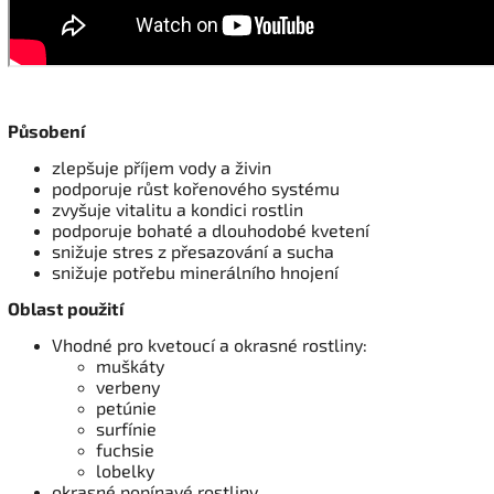
Působení
zlepšuje příjem vody a živin
podporuje růst kořenového systému
zvyšuje vitalitu a kondici rostlin
podporuje bohaté a dlouhodobé kvetení
snižuje stres z přesazování a sucha
snižuje potřebu minerálního hnojení
Oblast použití
Vhodné pro kvetoucí a okrasné rostliny:
muškáty
verbeny
petúnie
surfínie
fuchsie
lobelky
okrasné popínavé rostliny