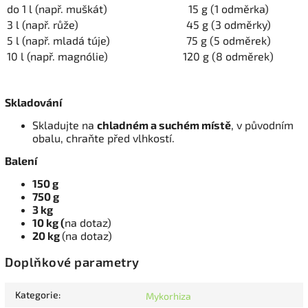
do 1 l (např. muškát)
15 g (1 odměrka)
3 l (např. růže)
45 g (3 odměrky)
5 l (např. mladá túje)
75 g (5 odměrek)
10 l (např. magnólie)
120 g (8 odměrek)
Skladování
Skladujte na
chladném a suchém místě
, v původním
obalu, chraňte před vlhkostí.
Balení
150 g
750 g
3 kg
10 kg (
na dotaz)
20 kg
(na dotaz)
Doplňkové parametry
Kategorie
:
Mykorhiza