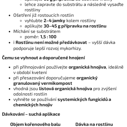
lehce zapravte do substrátu a následně vysaďte
rostliny
Ošetření již rostoucích rostlin
vyhlubte
2–4 jamky
kolem rostliny
aplikujte
30–45 g přípravku na rostlinu
Míchání se substrátem
poměr:
1,5 : 100
ℹ️
Rostlinu není možné předávkovat
– vyšší dávka
podporuje lepší rozvoj mykorhizy.
Čemu se vyhnout a doporučené hnojení
při přihnojování používejte
organická hnojiva
, ideálně
v období kvetení
při přesazování doporučujeme
organický
granulovaný vermikompost
vhodná jsou
listová organická hnojiva
pro zvýšení
odolnosti rostlin
vyhněte se používání
systemických fungicidů a
chemických hnojiv
Dávkování – suchá aplikace
Objem kořenového balu
Dávka na rostlinu