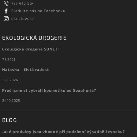
777 413 564
Sledujte nás na Facebooku
ekoclovek/
EKOLOGICKÁ DROGERIE
Ekologická drogerie SONETT
7.3.2021
Natasha - čistá radost
15.6.2026
Proč jsme si vybrali kosmetiku od Soaphoria?
24.10.2025
BLOG
Jaké produkty jsou vhodné při podzimní výsadbě česneku?