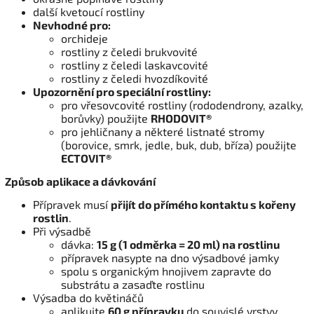
další kvetoucí rostliny
Nevhodné pro:
orchideje
rostliny z čeledi brukvovité
rostliny z čeledi laskavcovité
rostliny z čeledi hvozdíkovité
Upozornění pro speciální rostliny:
pro vřesovcovité rostliny (rododendrony, azalky,
borůvky) použijte
RHODOVIT®
pro jehličnany a některé listnaté stromy
(borovice, smrk, jedle, buk, dub, bříza) použijte
ECTOVIT®
Způsob aplikace a dávkování
Přípravek musí
přijít do přímého kontaktu s kořeny
rostlin
.
Při výsadbě
dávka:
15 g (1 odměrka = 20 ml) na rostlinu
přípravek nasypte na dno výsadbové jamky
spolu s organickým hnojivem zapravte do
substrátu a zasaďte rostlinu
Výsadba do květináčů
aplikujte
60 g přípravku
do souvislé vrstvy