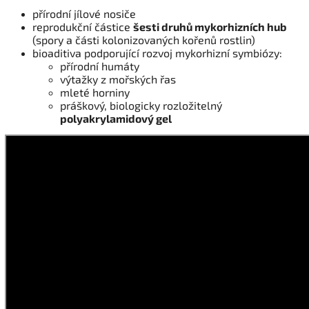
přírodní jílové nosiče
reprodukční částice
šesti druhů mykorhizních hub
(spory a části kolonizovaných kořenů rostlin)
bioaditiva podporující rozvoj mykorhizní symbiózy:
přírodní humáty
výtažky z mořských řas
mleté horniny
práškový, biologicky rozložitelný
polyakrylamidový gel