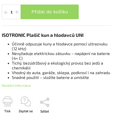
Přidat do košíku
ISOTRONIC Plašič kun a hlodavců UNI
Účinně odpuzuje kuny a hlodavce pomocí ultrazvuku
(12 kHz)
Nevyžaduje elektrickou zásuvku – napájení na baterie
(4× C)
Tichý, bezúdržbový a ekologický provoz bez jedů a
chemikálií
Vhodný do auta, garáže, sklepa, podkroví i na zahradu
Snadné použití – vložíte baterie a umístíte
Detailní informace
Tisk
Zeptat se
Sdílet