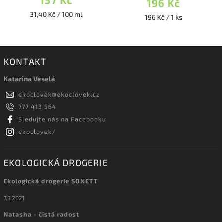
196 Kč
31,40 Kč / 100 ml
196 Kč / 1 ks
KONTAKT
Katarina Veselá
ekoclovek
@
ekoclovek.cz
777 413 564
Sledujte nás na Facebooku
ekoclovek/
EKOLOGICKÁ DROGERIE
Ekologická drogerie SONETT
7.3.2021
Natasha - čistá radost