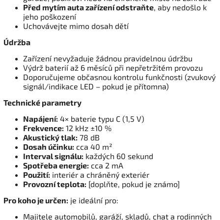
Před mytím auta zařízení odstraňte
, aby nedošlo k
jeho poškození
Uchovávejte mimo dosah dětí
Údržba
Zařízení nevyžaduje žádnou pravidelnou údržbu
Výdrž baterií až 6 měsíců při nepřetržitém provozu
Doporučujeme občasnou kontrolu funkčnosti (zvukový
signál/indikace LED – pokud je přítomna)
Technické parametry
Napájení:
4× baterie typu C (1,5 V)
Frekvence:
12 kHz ±10 %
Akustický tlak:
78 dB
Dosah účinku:
cca 40 m²
Interval signálu:
každých 60 sekund
Spotřeba energie:
cca 2 mA
Použití:
interiér a chráněný exteriér
Provozní teplota:
[doplňte, pokud je známo]
Pro koho je určen:
je ideální pro:
Majitele automobilů, garáží, skladů, chat a rodinných